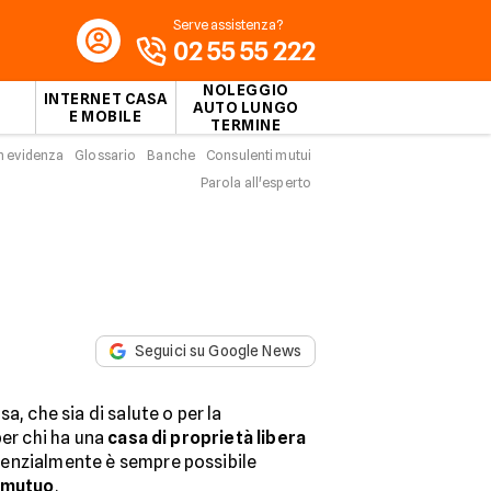
Serve assistenza?
02 55 55 222
NOLEGGIO
INTERNET CASA
AUTO LUNGO
E MOBILE
TERMINE
n evidenza
Glossario
Banche
Consulenti mutui
Parola all'esperto
Seguici su Google News
a, che sia di salute o per la
per chi ha una
casa di proprietà
libera
denzialmente è sempre possibile
n mutuo
.