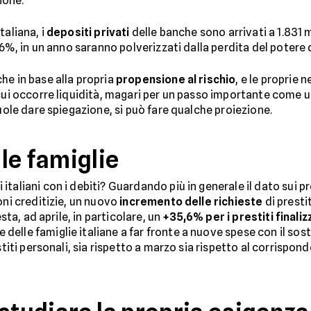
zione.
taliana, i
depositi privati
delle banche sono arrivati a 1.831 m
l 6%, in un anno saranno polverizzati dalla perdita del potere 
he in base alla propria
propensione al rischio
, e le proprie 
 cui occorre liquidità, magari per un passo importante come 
vuole dare spiegazione, si può fare qualche proiezione.
le famiglie
aliani con i debiti? Guardando più in generale il dato sui pre
oni creditizie, un nuovo
incremento delle richieste
di prestit
esta, ad aprile, in particolare, un
+35,6% per i prestiti finalizz
elle famiglie italiane a far fronte a nuove spese con il so
estiti personali, sia rispetto a marzo sia rispetto al corrisp