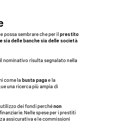
e
ne possa sembrare che per il
prestito
te sia delle banche
sia delle società
, il nominativo risulta segnalato nella
oni come la
busta paga
e la
que una ricerca più ampia di
utilizzo dei fondi perché
non
inanziarie. Nelle spese per i prestiti
izza assicurativa e le commissioni