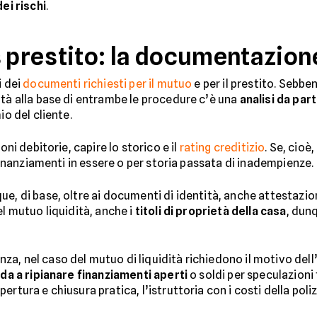
dei rischi
.
s prestito: la documentazion
i dei
documenti richiesti per il mutuo
e per il prestito. Sebbe
ltà alla base di entrambe le procedure c’è una
analisi da par
hio del cliente.
oni debitorie, capire lo storico e il
rating creditizio
. Se, cioè
 finanziamenti in essere o per storia passata di inadempienze.
ue, di base, oltre ai documenti di identità, anche attestazi
el mutuo liquidità, anche i
titoli di proprietà della casa
, dun
a, nel caso del mutuo di liquidità richiedono il motivo dell’
ada a ripianare finanziamenti aperti
o soldi per speculazioni f
ertura e chiusura pratica, l’istruttoria con i costi della pol