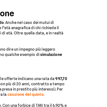
ione
do
. Anche nel caso dei mutui di
 l’età anagrafica di chi richiede il
di età. Oltre quella data, e in realtà
liono dire un impegno più leggero
dremo qualche esempio di
simulazione
le offerte indicano una rata da
997,70
 con più di 20 anni, contratto a tempo
presa in prestito più interessi). Per
va la
cessione del quinto
.
ro. Con una forbice di TAN tra il 6,90% e