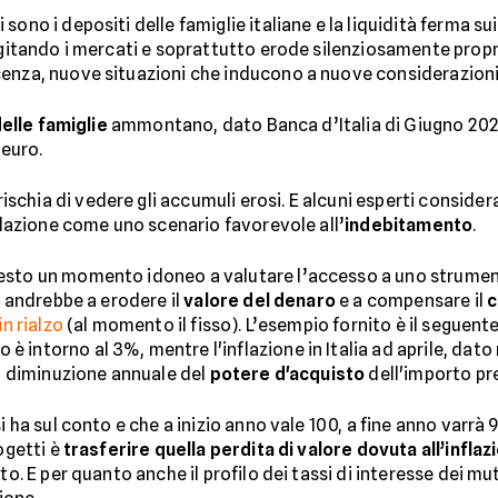
ono i depositi delle famiglie italiane e la liquidità ferma su
 agitando i mercati e soprattutto erode silenziosamente propr
cenza, nuove situazioni che inducono a nuove considerazioni
elle famiglie
ammontano, dato Banca d’Italia di Giugno 2021,
 euro.
rischia di vedere gli accumuli erosi. E alcuni esperti consid
inflazione come uno scenario favorevole all’
indebitamento
.
uesto un momento idoneo a valutare l’accesso a uno strume
a andrebbe a erodere il
valore del denaro
e a compensare il
c
in rialzo
(al momento il fisso). L’esempio fornito è il seguent
 è intorno al 3%, mentre l'inflazione in Italia ad aprile, dato r
la diminuzione annuale del
potere d'acquisto
dell'importo pr
i ha sul conto e che a inizio anno vale 100, a fine anno varrà 9
ogetti è
trasferire quella perdita di valore dovuta all’inflaz
nto. E per quanto anche il profilo dei tassi di interesse dei m