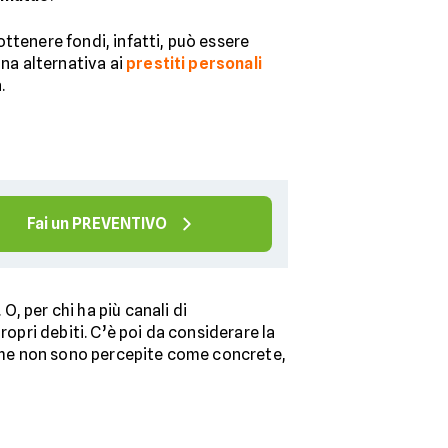
ttenere fondi, infatti, può essere
una alternativa ai
prestiti personali
.
Fai un PREVENTIVO
. O, per chi ha più canali di
propri debiti. C’è poi da considerare la
à che non sono percepite come concrete,