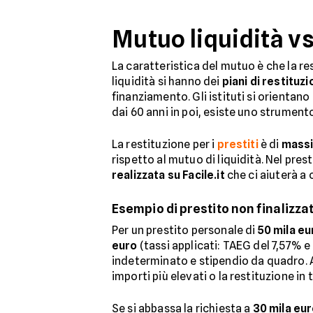
Mutuo liquidità vs
La caratteristica del mutuo è che la re
liquidità si hanno dei
piani di restituz
finanziamento. Gli istituti si orientano
dai 60 anni in poi, esiste uno strument
La restituzione per i
prestiti
è di
massi
rispetto al mutuo di liquidità. Nel pre
realizzata su Facile.it
che ci aiuterà a 
Esempio di prestito non finalizza
Per un prestito personale di
50 mila eu
euro
(tassi applicati: TAEG del 7,57% e
indeterminato e stipendio da quadro. Al
importi più elevati o la restituzione in 
Se si abbassa la richiesta a
30 mila eu