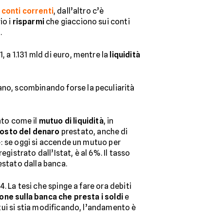
i
conti correnti
, dall’altro c’è
io i
risparmi
che giacciono sui conti
.
 a 1.131 mld di euro, mentre la
liquidità
erano, scombinando forse la peculiarità
nto come il
mutuo di liquidità
, in
osto del denaro
prestato, anche di
e: se oggi si accende un mutuo per
egistrato dall’Istat, è al 6%. Il tasso
estato dalla banca.
4. La tesi che spinge a fare ora debiti
ione sulla banca che presta i soldi
e
utui si stia modificando, l’andamento è