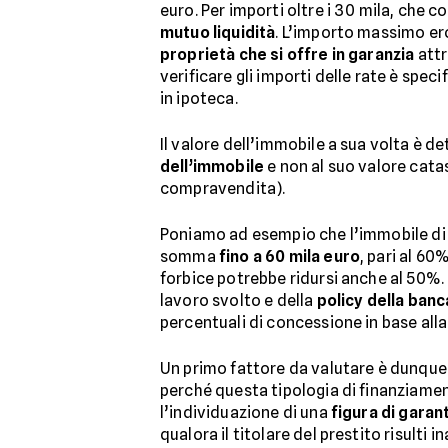
euro. Per importi oltre i 30 mila, che c
mutuo liquidità
. L’importo massimo ero
proprietà che si offre in garanzia
attr
verificare gli importi delle rate è sp
in ipoteca.
Il valore dell’immobile a sua volta è det
dell’immobile
e non al suo valore catas
compravendita).
Poniamo ad esempio che l’immobile di p
somma
fino a 60 mila euro
, pari al 60
forbice potrebbe ridursi anche al 50%. 
lavoro svolto e della
policy della banc
percentuali di concessione in base alla
Un primo fattore da valutare è dunque 
perché questa tipologia di finanziament
l’individuazione di una
figura di garan
qualora il titolare del prestito risulti 