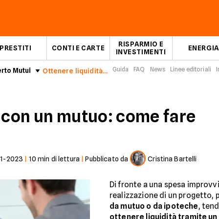
RISPARMIO E
PRESTITI
CONTI E CARTE
ENERGIA
INVESTIMENTI
Guida
FAQ
News
Linee editoriali
I
erto Mutui
Ottenere liquidità con un mutuo: come fare
à con un mutuo: come fare
01-2023
|
10
min di lettura
|
Pubblicato da
Cristina Bartelli
Di fronte a una spesa improvvis
realizzazione di un progetto, 
da mutuo o da ipoteche
, ten
ottenere liquidità tramite u