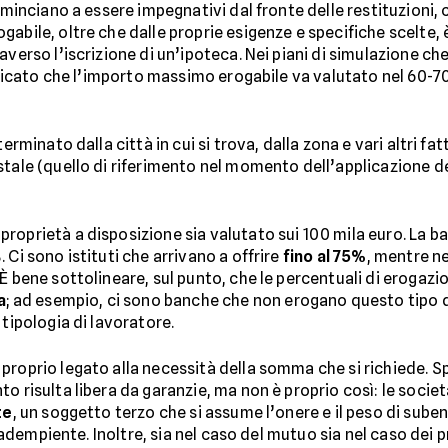
ominciano a essere impegnativi dal fronte delle restituzioni, 
gabile, oltre che dalle proprie esigenze e specifiche scelte,
averso l’iscrizione di un’ipoteca. Nei piani di simulazione ch
ecificato che l’importo massimo erogabile va valutato nel 60
erminato dalla città in cui si trova, dalla zona e vari altri fat
tale (quello di riferimento nel momento dell’applicazione dell
roprietà a disposizione sia valutato sui 100 mila euro. La b
%. Ci sono istituti che arrivano a offrire
fino al 75%
, mentre n
È bene sottolineare, sul punto, che le percentuali di erogazi
a
; ad esempio, ci sono banche che non erogano questo tipo d
 tipologia di lavoratore.
proprio legato alla necessità della somma che si richiede. Sp
o risulta libera da garanzie, ma non è proprio così: le socie
te
, un soggetto terzo che si assume l’onere e il peso di su
inadempiente. Inoltre, sia nel caso del mutuo sia nel caso dei pr