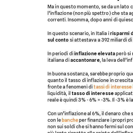
Ma in questo momento, se da un lato ci s
l’inflazione (non più spettro) che sta
correnti. Insomma, dopo anni di quies
In questo scenario, in Italia i
risparmi d
sul conto
si attestava a 392 miliardi di
In periodi di
inflazione
elevata
però si 
italiana di
accantonare
, la leva dell’
In buona sostanza, sarebbe proprio q
quanto il tasso di inflazione in crescit
fronte a fenomeni di
tassi di interesse 
liquidità, il
tasso di interesse
applicato
reale è quindi 3% - 6% = -3%. Il -3% è 
Con un’inflazione al 6%, il denaro che s
con le
banche
per finanziare i propri pr
non sui soldi che si hanno fermi sul co