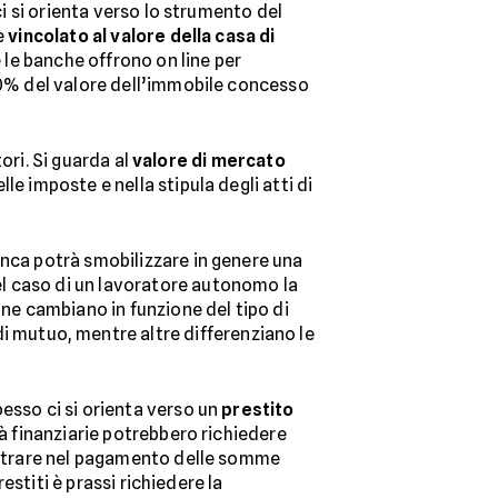
ci si orienta verso lo strumento del
 è
vincolato al valore della casa di
e le banche offrono on line per
-70% del valore dell’immobile concesso
tori. Si guarda al
valore di mercato
e imposte e nella stipula degli atti di
anca potrà smobilizzare in genere una
el caso di un lavoratore autonomo la
one cambiano in funzione del tipo di
i mutuo, mentre altre differenziano le
esso ci si orienta verso un
prestito
tà finanziarie potrebbero richiedere
bentrare nel pagamento delle somme
estiti è prassi richiedere la