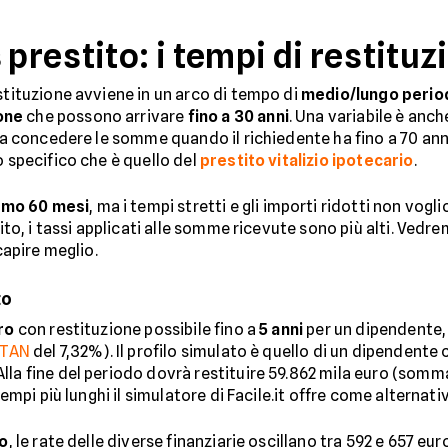
 prestito: i tempi di restituz
stituzione avviene in un arco di tempo di
medio/lungo perio
ione
che possono arrivare
fino a 30 anni
. Una variabile è anche
 a concedere le somme quando il richiedente ha fino a 70 anni 
o specifico che è quello del
prestito vitalizio ipotecario
.
mo 60 mesi
, ma i tempi stretti e gli importi ridotti non vog
stito, i tassi applicati alle somme ricevute sono più alti. Ve
capire meglio.
to
ro
con restituzione possibile fino a
5 anni
per un dipendente, 
TAN
del 7,32%). Il profilo simulato è quello di un dipendente
la fine del periodo dovrà restituire 59.862 mila euro (somma 
tempi più lunghi il simulatore di Facile.it offre come alternati
ro
, le rate delle diverse finanziarie oscillano tra 592 e 657 eu