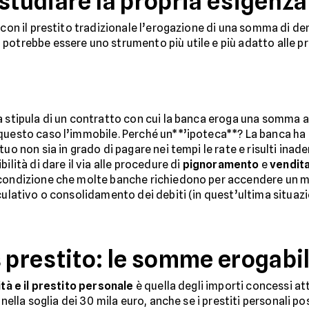
 studiare la propria esigenz
con il prestito tradizionale l’erogazione di una somma di de
potrebbe essere uno strumento più utile e più adatto alle pr
 stipula di un contratto con cui la banca eroga una somma a 
n questo caso l’immobile. Perché un**’ipoteca**? La banca ha bi
tuo non sia in grado di pagare nei tempi le rate e risulti ina
ilità di dare il via alle procedure di
pignoramento
e
vendita
condizione che molte banche richiedono per accendere un mut
eculativo o consolidamento dei debiti (in quest’ultima situa
 prestito: le somme erogabil
ità e il prestito personale
è quella degli importi concessi at
 nella soglia dei 30 mila euro, anche se i prestiti personali 