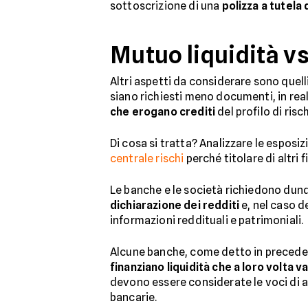
sottoscrizione di una
polizza a tutela 
Mutuo liquidità v
Altri aspetti da considerare sono quell
siano richiesti meno documenti, in rea
che erogano crediti
del profilo di risc
Di cosa si tratta? Analizzare le esposizi
centrale rischi
perché titolare di altri
Le banche e le società richiedono dunq
dichiarazione dei redditi
e, nel caso d
informazioni reddituali e patrimoniali.
Alcune banche, come detto in precedenz
finanziano liquidità che a loro volta v
devono essere considerate le voci di ap
bancarie.