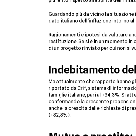
più lento rispetto alla spinta dell’infla
Guardando più da vicino la situazione i
dato italiano dell’inflazione intorno a
Ragionamenti e ipotesi da valutare anc
restituzione. Se si è in un momento in
di un progetto rinviato per cui non si 
Indebitamento del
Ma attualmente che rapporto hanno gli it
riportato da Crif, sistema di informazi
famiglie italiane, pari al +34,3%. Si att
confermando la crescente propensione d
anche la crescita delle richieste di pr
(+32,3%).