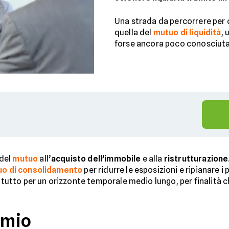
Una strada da percorrere per o
quella del
mutuo di liquidità
, 
forse ancora poco conosciuta
 del
mutuo
all’
acquisto dell’immobile
e alla
ristrutturazione
o di consolidamento
per ridurre le esposizioni e ripianare i 
rattutto per un orizzonte temporale medio lungo, per finalit
rmio