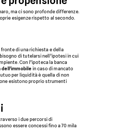
a e propensione
naro, ma ci sono profonde differenze.
oprie esigenze rispetto al secondo.
fronte di una richiesta e della
sogno di tutelarsi nell’ipotesi in cui
dempiente. Con l’ipoteca la banca
 dell’immobile
in caso di mancato
uo per liquidità è quella di non
zione esistono proprio strumenti
i
traverso i due percorsi di
possono essere concessi fino a 70 mila