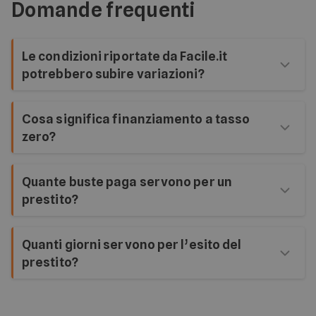
Domande frequenti
Le condizioni riportate da Facile.it
potrebbero subire variazioni?
Le condizioni e la concedibilità del finanziamento
Cosa significa finanziamento a tasso
sono soggette alla verifica di fattibilità effettuata
zero?
dall’istituto erogante selezionato.
Significa che nella rata mensile del prestito non c’è
Quante buste paga servono per un
una quota interessi.
prestito?
Per richiedere un prestito personale in genere sono
Quanti giorni servono per l’esito del
sufficienti le ultime 2 o 3 buste paga.
prestito?
Generalmente possono servire dai 5 ai 10 giorni
lavorativi.