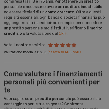
compresa tra i 18 e i 75 anni. Per ottenere un prestito
personale è necessario avere un
reddito dimostrabile
ed essere titolari di un
conto corrente
. Oltre a questi
requisiti essenziali, ogni banca o società finanziaria può
aggiungerne altri specifici: ad esempio, per concedere
un prestito personale molti istituti verificano il
merito
creditizio
e la valutazione del
CRIF
.
Vota il nostro servizio:
Valutazione media:
4.8
su 5
(basata su
1409
voti)
Come valutare i finanziamenti
personali più convenienti per
te
Vuoi capire se un
prestito personale
può essere il più
vantaggioso per le tue esigenze? Confronta