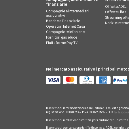
finanziarie
Offerte ADSL
Compagnie e intermediari
Offerte Fibra
assicurativi
Streaming e P
Banche e Finanziarie
Notizie Intern
Operatori Internet Casa
Compagnie telefoniche
Fornitori gas e luce
Piattaforme Pay TV
Nel mercato assicurativo i principali meto
Il servizio di intermediazione assicurativa di Facile.it è gestit
registrazione B000480264 • P.IVA 08007250965 • PEC
Il servizio di mediazione creditizia per i mutui e per il credito 
Il servizio di comparazione tariffe (luce, gas, ADSL, cellulari, 