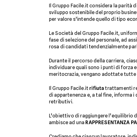
Il Gruppo Facile.it considera la parità 
sviluppo sostenibile del proprio busine
per valore s’intende quello di tipo ec
Le Società del Gruppo Facile.it, unifor
fase di selezione del personale, ad ass
rosa di candidati tendenzialmente pari
Durante il percorso della carriera, cia
individuare quali sono i punti di forza 
meritocrazia, vengano adottate tutte l
Il Gruppo Facile.it
rifiuta
trattamenti re
di appartenenza e, a tal fine, informa i
retributivi.
L’obiettivo di raggiungere l’equilibrio 
ambisce ad una
RAPPRESENTANZA PA
Crediamo che ciascun lavoratore, indip