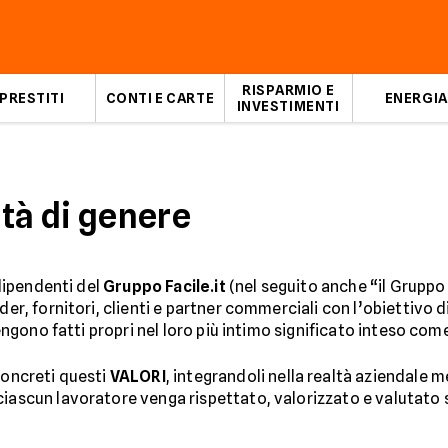
RISPARMIO E
PRESTITI
CONTI E CARTE
ENERGIA
INVESTIMENTI
ità di genere
 dipendenti del
Gruppo Facile.it
(nel seguito anche “il Gruppo 
der, fornitori, clienti e partner commerciali con l’obiettivo d
 vengono fatti propri nel loro più intimo significato inteso com
concreti questi
VALORI
, integrandoli nella realtà aziendale 
ciascun lavoratore venga rispettato, valorizzato e valutato 