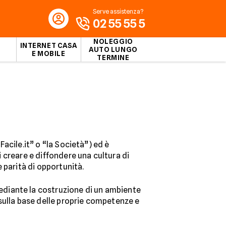
Serve assistenza?
02 55 55 5
NOLEGGIO
INTERNET CASA
AUTO LUNGO
E MOBILE
TERMINE
Facile.it” o “la Società”) ed è
i creare e diffondere una cultura di
e parità di opportunità.
mediante la costruzione di un ambiente
sulla base delle proprie competenze e