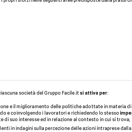
 i propri sforzi nelle seguenti aree predisposte dalla prassi U
 ciascuna società del Gruppo Facile.it
si attiva per
:
one e il miglioramento delle politiche adottate in materia di
o e coinvolgendo i lavoratori e richiedendo lo stesso
impe
e di suo interesse ed in relazione al contesto in cui si trova;
ti in indagini sulla percezione delle azioni intraprese dalla 