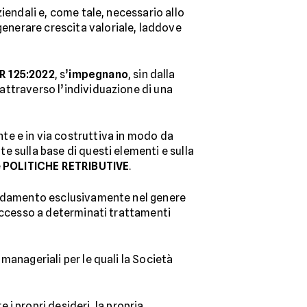
aziendali e, come tale, necessario allo
 generare crescita valoriale, laddove
R 125:2022
, s’
impegnano
, sin dalla
 attraverso l’individuazione di una
e e in via costruttiva in modo da
te sulla base di questi elementi e sulla
e
POLITICHE RETRIBUTIVE
.
 fondamento esclusivamente nel genere
l’accesso a determinati trattamenti
 manageriali per le quali la Società
i propri desideri, la propria