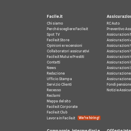
Facile.it
Assicurazio
Chi siamo
RC Auto
Perché scegliere Facile.it
Preventivo Ass
Spot TV
Assicurazioni
Facile.it Store
Assicurazioni
Opinioni e recensioni
Assicurazioni 
Collaboratori assicurativi
Assicurazioni 
Facile.it Mutui e Prestiti
Assicurazioni
Contatti
Assicurazioni 
News
Assicurazioni
Redazione
Assicurazione
Ufficio Stampa
Assicurazione
Servizio Clienti
Fondi pension
Recesso
Notizie Assicu
Reclami
Mappa del sito
Facile.it Corporate
Facile.it Club
We're hiring!
Lavora in Facile.it
Compagnie, intermediari e
Offerte Int