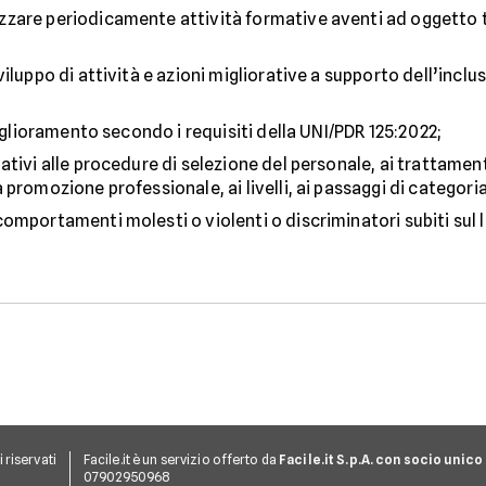
zare periodicamente attività formative aventi ad oggetto te
luppo di attività e azioni migliorative a supporto dell’inclus
miglioramento secondo i requisiti della UNI/PDR 125:2022;
tivi alle procedure di selezione del personale, ai trattamenti
promozione professionale, ai livelli, ai passaggi di categoria 
mportamenti molesti o violenti o discriminatori subiti sul la
ti riservati
Facile.it è un servizio offerto da
Facile.it S.p.A. con socio unico
07902950968