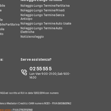
bile
Noleggio Lungo Termine Partita Iva
le
Noleggio Lungo Termine Privati
Noleggio Lungo Termine Senza
Anticipo
le
Noleggio Lungo Termine Auto Usate
ile Partita Iva
Noleggio Lungo Termine Auto
ile
Elettriche
nto
Notizie noleggio
a:
Serve assistenza?
02 55 55 5
Lun-Ven 9:00-21:00; Sab 9.00-
14.00
VASS ed iscritto al RUI in data 13/02/2014 con numero
 Elenco Mediatori Creditizi OAM numero M201 • P.IVA 06158600962
socio unico
• P.IVA 07902950968