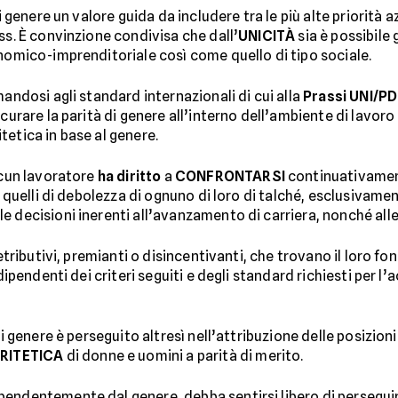
di genere un valore guida da includere tra le più alte priorità 
ss. È convinzione condivisa che dall’
UNICITÀ
sia è possibile
onomico-imprenditoriale così come quello di tipo sociale.
mandosi agli standard internazionali di cui alla
Prassi UNI/PD
icurare la parità di genere all’interno dell’ambiente di lavoro
tetica in base al genere.
scun lavoratore
ha diritto
a
CONFRONTARSI
continuativament
e quelli di debolezza di ognuno di loro di talché, esclusivamen
e decisioni inerenti all’avanzamento di carriera, nonché all
tributivi, premianti o disincentivanti, che trovano il loro
 dipendenti dei criteri seguiti e degli standard richiesti per 
di genere è perseguito altresì nell’attribuzione delle posizioni
RITETICA
di donne e uomini a parità di merito.
endentemente dal genere, debba sentirsi libero di perseguire 