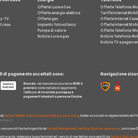
Offerte Luce e Gas
Offerte Telefonia Mo
Offerte energia elettrica
Tariffe Internet Mobi
ay-TV
Offerte gas
Offerte Internet Casa
et casa
Impianto fotovoltaico
Offerte Internet Mobi
Pompa di calore
Offerte Telefonia Mob
Notizie Luce e gas
Notizie Telefonia Mob
Notizie TV a pagame
di di pagamento accettati sono:
Navigazione sicur
Ricorda:
nel mercato assicurativo
NON è
previsto
come metodo di pagamento
l'
utilizzo di ricariche postepay e
pagamenti intestati a persone fisiche.
o da
Facile.it Broker di assicurazioni S.p.A. con socio unico
, broker assicurativo regolamentato dall'I
al consumo di Facile.it è gestito da
Facile.it Mediazione Creditizia S.p.A. con socio unico
, iscrizione
conti e carte, noleggio a lungo termine) ed i servizi di marketing sono gestiti da
Facile.it S.p.A. con 