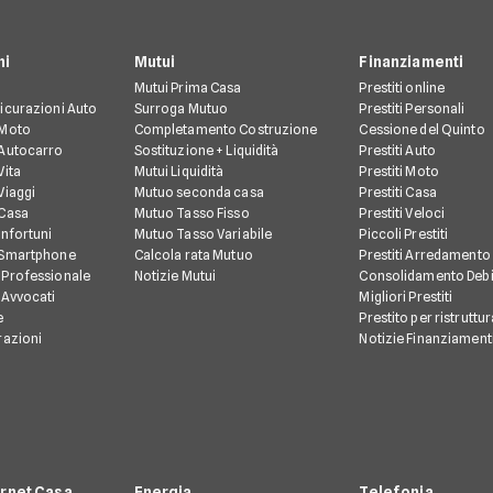
ni
Mutui
Finanziamenti
Mutui Prima Casa
Prestiti online
icurazioni Auto
Surroga Mutuo
Prestiti Personali
 Moto
Completamento Costruzione
Cessione del Quinto
 Autocarro
Sostituzione + Liquidità
Prestiti Auto
Vita
Mutui Liquidità
Prestiti Moto
Viaggi
Mutuo seconda casa
Prestiti Casa
 Casa
Mutuo Tasso Fisso
Prestiti Veloci
Infortuni
Mutuo Tasso Variabile
Piccoli Prestiti
 Smartphone
Calcola rata Mutuo
Prestiti Arredamento
 Professionale
Notizie Mutui
Consolidamento Debi
 Avvocati
Migliori Prestiti
e
Prestito per ristruttu
razioni
Notizie Finanziament
ernet Casa
Energia
Telefonia