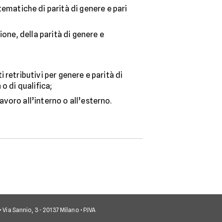
matiche di parità di genere e pari
ione, della parità di genere e
 retributivi per genere e parità di
o di qualifica;
voro all’interno o all’esterno.
• Via Sannio, 3 - 20137 Milano • P.IVA