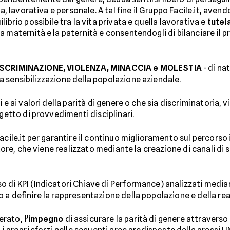
ta, lavorativa e personale. A tal fine il Gruppo Facile.it, aven
librio possibile tra la vita privata e quella lavorativa e
tutel
 maternità e la paternità e consentendogli di bilanciare il p
ISCRIMINAZIONE, VIOLENZA, MINACCIA e MOLESTIA
- di na
a sensibilizzazione della popolazione aziendale.
 e ai valori della parità di genere o che sia discriminatoria, v
ggetto di provvedimenti disciplinari.
acile.it per garantire il continuo miglioramento sul percors
ratore, che viene realizzato mediante la creazione di canali d
o di KPI (Indicatori Chiave di Performance) analizzati medi
 a definire la rappresentazione della popolazione e della rea
erato,
l’impegno
di assicurare la parità di genere attravers