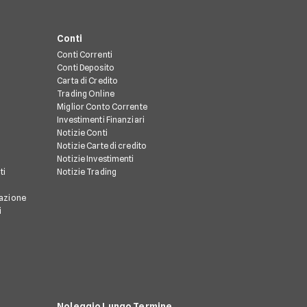
Conti
Conti Correnti
Conti Deposito
Carta di Credito
Trading Online
Miglior Conto Corrente
Investimenti Finanziari
Notizie Conti
Notizie Carte di credito
Notizie Investimenti
ti
Notizie Trading
razione
i
Noleggio Lungo Termine