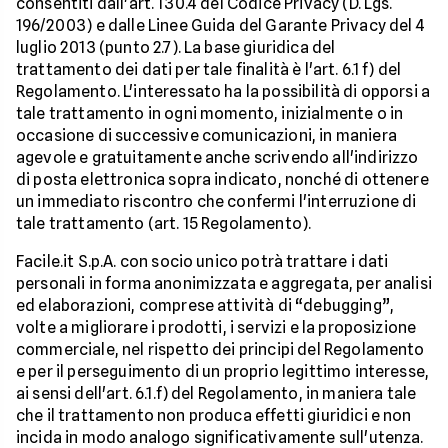
consentiti dall'art. 130.4 del Codice Privacy (D. Lgs.
196/2003) e dalle Linee Guida del Garante Privacy del 4
luglio 2013 (punto 2.7). La base giuridica del
trattamento dei dati per tale finalità è l'art. 6.1 f) del
Regolamento. L'interessato ha la possibilità di opporsi a
tale trattamento in ogni momento, inizialmente o in
occasione di successive comunicazioni, in maniera
agevole e gratuitamente anche scrivendo all'indirizzo
di posta elettronica sopra indicato, nonché di ottenere
un immediato riscontro che confermi l'interruzione di
tale trattamento (art. 15 Regolamento).
Facile.it S.p.A. con socio unico potrà trattare i dati
personali in forma anonimizzata e aggregata, per analisi
ed elaborazioni, comprese attività di “debugging”,
volte a migliorare i prodotti, i servizi e la proposizione
commerciale, nel rispetto dei principi del Regolamento
e per il perseguimento di un proprio legittimo interesse,
ai sensi dell'art. 6.1.f) del Regolamento, in maniera tale
che il trattamento non produca effetti giuridici e non
incida in modo analogo significativamente sull'utenza.