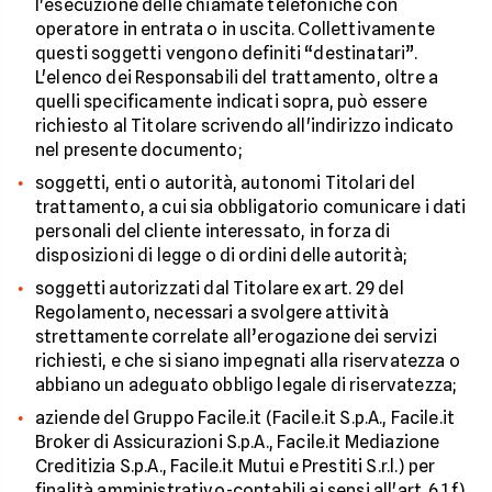
l'esecuzione delle chiamate telefoniche con
operatore in entrata o in uscita. Collettivamente
questi soggetti vengono definiti “destinatari”.
L'elenco dei Responsabili del trattamento, oltre a
quelli specificamente indicati sopra, può essere
richiesto al Titolare scrivendo all'indirizzo indicato
nel presente documento;
soggetti, enti o autorità, autonomi Titolari del
trattamento, a cui sia obbligatorio comunicare i dati
personali del cliente interessato, in forza di
disposizioni di legge o di ordini delle autorità;
soggetti autorizzati dal Titolare ex art. 29 del
Regolamento, necessari a svolgere attività
strettamente correlate all’erogazione dei servizi
richiesti, e che si siano impegnati alla riservatezza o
abbiano un adeguato obbligo legale di riservatezza;
aziende del Gruppo Facile.it (Facile.it S.p.A., Facile.it
Broker di Assicurazioni S.p.A., Facile.it Mediazione
Creditizia S.p.A., Facile.it Mutui e Prestiti S.r.l.) per
finalità amministrativo-contabili ai sensi all'art. 6.1.f)