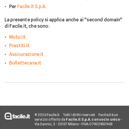
Per
Facile.it S.p.A.
La presente policy si applica anche ai "second domain"
di Facile.it, che sono:
Mutui.it
Prestiti.it
Assicurazione.it
Bollettecasa.it
© 2026 Facile.it
Tutti i diritti riservati
Facile.it è un
servizio offerto da
Facile.it S.p.A. con socio unico
•
Via Sannio, 3 - 20137 Milano • P.IVA 07902950968