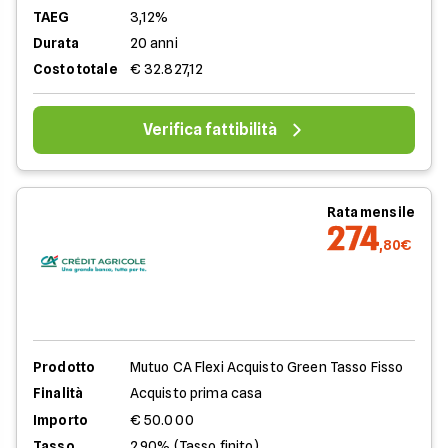
TAEG
3,12%
Durata
20 anni
Costo totale
€ 32.827,12
Verifica fattibilità
Rata mensile
274
,80€
Prodotto
Mutuo CA Flexi Acquisto Green Tasso Fisso
Finalità
Acquisto prima casa
Importo
€ 50.000
Tasso
2,90% (Tasso finito)