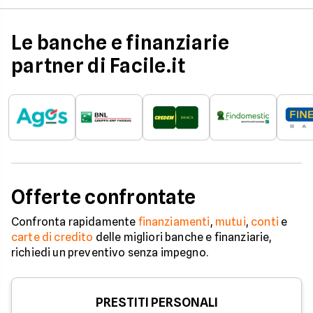
scenario, le offerte
durata fino a 30 anni
proposte da Intesa
Sanpaolo ad aprile 2026
mostrano un ventaglio
Le banche e finanziarie
interessante di soluzioni,
soprattutto per chi rientra
partner di Facile.it
nelle agevolazioni giovani o
cerca un compromesso tra
sicurezza della rata e
possibilità di risparmio nel
tempo.
Offerte confrontate
Confronta rapidamente
finanziamenti
,
mutui
,
conti
e
carte di credito
delle migliori banche e finanziarie,
richiedi un preventivo senza impegno.
PRESTITI PERSONALI