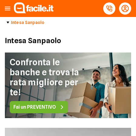
Intesa Sanpaolo
Intesa Sanpaolo
Confronta le
banche e trova la
rata migliore per
te!
Fai un PREVENTIVO