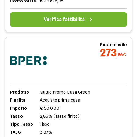
Costo totale
€ 32.678,35
Verifica fattibilità
Rata mensile
273
,56€
Prodotto
Mutuo Promo Casa Green
Finalità
Acquisto prima casa
Importo
€ 50.000
Tasso
2,85% (Tasso finito)
Tipo Tasso
Fisso
TAEG
3,37%