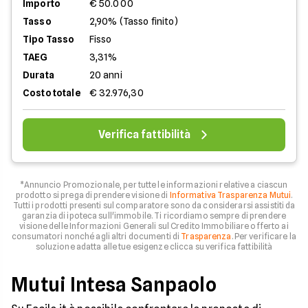
Importo
€ 50.000
Tasso
2,90% (Tasso finito)
Tipo Tasso
Fisso
TAEG
3,31%
Durata
20 anni
Costo totale
€ 32.976,30
Verifica fattibilità
*Annuncio Promozionale, per tutte le informazioni relative a ciascun
prodotto si prega di prendere visione di
Informativa Trasparenza Mutui
.
Tutti i prodotti presenti sul comparatore sono da considerarsi assistiti da
garanzia di ipoteca sull'immobile. Ti ricordiamo sempre di prendere
visione delle Informazioni Generali sul Credito Immobiliare offerto ai
consumatori nonché agli altri documenti di
Trasparenza
. Per verificare la
soluzione adatta alle tue esigenze clicca su verifica fattibilità
Mutui Intesa Sanpaolo