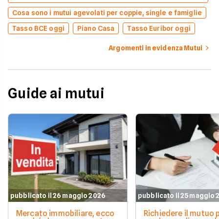
Cosa sono i mutui agevolati per coppie, single e famiglie
Tasso BCE oggi
Piano Casa
Tasso Euribor oggi
Argomenti in evidenza Mutui
Guide ai mutui
pubblicato il 26 maggio 2026
pubblicato il 25 maggio
Mercato immobiliare, ecco
Richiedere il mutuo 