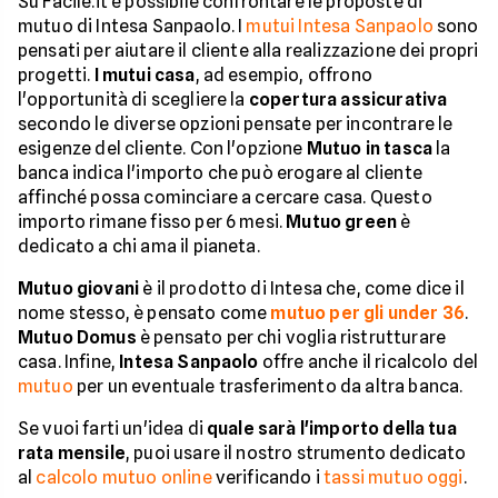
Su Facile.it è possibile confrontare le proposte di
mutuo di Intesa Sanpaolo. I
mutui Intesa Sanpaolo
sono
pensati per aiutare il cliente alla realizzazione dei propri
progetti.
I mutui casa
, ad esempio, offrono
l'opportunità di scegliere la
copertura assicurativa
secondo le diverse opzioni pensate per incontrare le
esigenze del cliente. Con l'opzione
Mutuo in tasca
la
banca indica l'importo che può erogare al cliente
affinché possa cominciare a cercare casa. Questo
importo rimane fisso per 6 mesi.
Mutuo green
è
dedicato a chi ama il pianeta.
Mutuo giovani
è il prodotto di Intesa che, come dice il
nome stesso, è pensato come
mutuo per gli under 36
.
Mutuo Domus
è pensato per chi voglia ristrutturare
casa. Infine,
Intesa Sanpaolo
offre anche il ricalcolo del
mutuo
per un eventuale trasferimento da altra banca.
Se vuoi farti un'idea di
quale sarà l'importo della tua
rata mensile
, puoi usare il nostro strumento dedicato
al
calcolo mutuo online
verificando i
tassi mutuo oggi
.