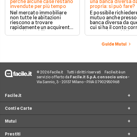
perché alcune case restano
una banca diversa da
invendute per più tempo
propria: si può fare?
Nel mercato immobiliare
È possibile richieder
non tutte le abitazioni
mutuo anche presso
riescono a trovare
banca diversa da que
rapidamente un acquirente.
cui si ha il conto cor
Alcuni immobili vengono
senza alcun obbligo 
venduti in poche settimane,
trasferire il proprio
mentre altri restano online
rapporto bancario. L
Guide Mutui
per mesi nonostante ribassi
valutazione della ri
di prezzo e numerose visite.
avviene in modo a
e la gestione separa
due rapporti richied
comunque maggior
attenzione operativ
© 2026 Facile.it
Tutti i diritti riservati
Facile.it è un
servizio offerto da
Facile.it S.p.A. con socio unico
•
Via Sannio, 3 - 20137 Milano • P.IVA 07902950968
Facile.it
Conti e Carte
Assicurazioni
Mutui
Prestiti
Conto Online
Mutui
Prestiti
Conto Corrente