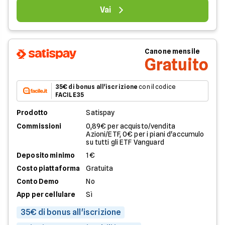
Vai
Canone mensile
Gratuito
35€ di bonus all'iscrizione
con il codice
FACILE35
Prodotto
Satispay
Commissioni
0,89€ per acquisto/vendita
Azioni/ETF, 0€ per i piani d'accumulo
su tutti gli ETF Vanguard
Deposito minimo
1€
Costo piattaforma
Gratuita
Conto Demo
No
App per cellulare
Sì
35€ di bonus all'iscrizione