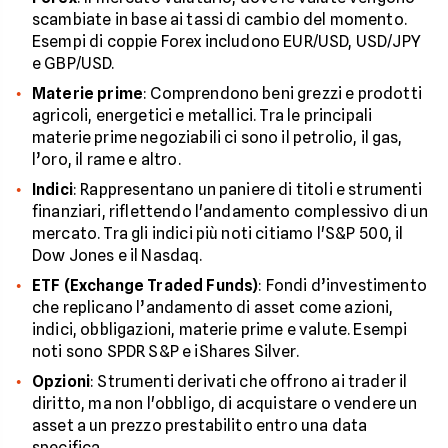
scambiate in base ai tassi di cambio del momento.
Esempi di coppie Forex includono EUR/USD, USD/JPY
e GBP/USD.
Materie prime
: Comprendono beni grezzi e prodotti
agricoli, energetici e metallici. Tra le principali
materie prime negoziabili ci sono il petrolio, il gas,
l’oro, il rame e altro.
Indici
: Rappresentano un paniere di titoli e strumenti
finanziari, riflettendo l'andamento complessivo di un
mercato. Tra gli indici più noti citiamo l'S&P 500, il
Dow Jones e il Nasdaq.
ETF (Exchange Traded Funds)
: Fondi d’investimento
che replicano l’andamento di asset come azioni,
indici, obbligazioni, materie prime e valute. Esempi
noti sono SPDR S&P e iShares Silver.
Opzioni
: Strumenti derivati che offrono ai trader il
diritto, ma non l'obbligo, di acquistare o vendere un
asset a un prezzo prestabilito entro una data
specifica.