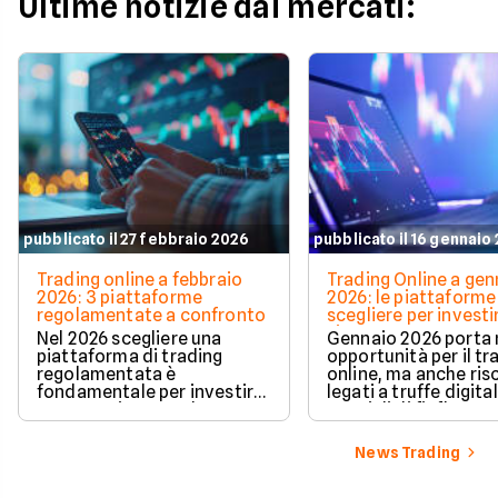
Ultime notizie dai mercati:
liquidità e anticipare
possibili inversioni,
soprattutto se combinato
con altri strumenti tecnici.
pubblicato il 27 febbraio 2026
pubblicato il 16 gennaio
Trading online a febbraio
Trading Online a gen
2026: 3 piattaforme
2026: le piattaforme
regolamentate a confronto
scegliere per investi
sicurezza
Nel 2026 scegliere una
Gennaio 2026 porta
piattaforma di trading
opportunità per il tr
regolamentata è
online, ma anche ris
fondamentale per investire
legati a truffe digital
con maggiore tutela e
consigli di finfluenc
trasparenza.
regolamentati. Ved
come riconoscere
News Trading
piattaforme sicure e
analizziamo le soluz