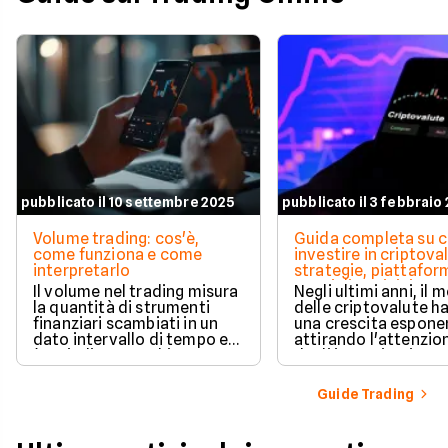
pubblicato il 10 settembre 2025
pubblicato il 3 febbraio
Volume trading: cos'è,
Guida completa su 
come funziona e come
investire in criptova
interpretarlo
strategie, piattafor
consigli per iniziare
Il volume nel trading misura
Negli ultimi anni, il
la quantità di strumenti
delle criptovalute ha
finanziari scambiati in un
una crescita esponen
dato intervallo di tempo ed
attirando l'attenzio
è un indicatore chiave per
degli investitori reta
valutare la forza e
istituzionali.
l’affidabilità dei movimenti
Guide Trading
di prezzo. Analizzarlo
permette di confermare
trend, individuare zone di