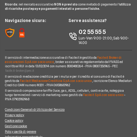
Glossario Conti
Carta conto
Ricorda:
nel mercato assicurativo
NON è previsto
come metodo di pagamento l'
utilizzo
Hello Bank!
News
Revolut
di ricariche postepay e pagamenti intestati a persone fisiche.
Notizie Conti
Piattaforme di Trading
Webank
Chi siamo
Navigazione sicura:
Serve assistenza?
Argomenti in evidenza Conti
YouBanking
Perché scegliere Facile.it
02 55 55 5
Prodotti Conti
Fineco
Contatti
Lun-Ven 9:00-21:00; Sab 9.00-
14.00
Banche e finanziarie
Mappa del sito
Il servizio di intermediazione assicurativa di Facile.it è gestito da
Facile.it Broker di
assicurazioni S.p.A. con socio unico
, broker assicurativo regolamentato dall'IVASS ed
iscritto al RUI in data 13/02/2014 con numero B000480264 • P.IVA 08007250965 • PEC
Il servizio di mediazione creditizia per i mutui e per il credito al consumo di Facile.it è
gestito da
Facile.it Mediazione Creditizia S.p.A. con socio unico
, iscrizione Elenco Mediatori
Creditizi OAM numero M201 • P.IVA 06158600962
Il servizio di comparazione tariffe (luce, gas, ADSL, cellulari, conti e carte, noleggio a
lungo termine) ed i servizi di marketing sono gestiti da
Facile.it S.p.A. con socio unico
•
P.IVA 07902950968
Condizioni Generali di Utilizzo del Servizio
Privacy policy
Cookie policy
Gestione cookie
Policy parità di genere