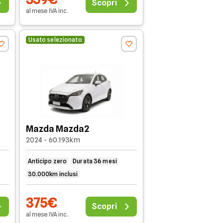
Scopri
al mese
IVA
inc
.
Usato selezionato
Mazda Mazda2
2024 - 60.193km
Anticipo zero
Durata 36 mesi
30.000km inclusi
375€
Scopri
al mese
IVA
inc
.