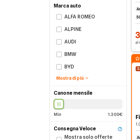
Marca auto
A
ALFA ROMEO
5
ALPINE
AUDI
al
BMW
BYD
S
Mostra di più
CITROEN
DACIA
Canone mensile
EMC
Min
1.300€
FIAT
F
1.
Consegna Veloce
FORD
Mostra solo offerte
A