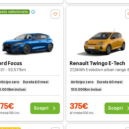
sato selezionato
ord Focus
Renault Twingo E-Tech
21 - 52.517km
nticipo zero
Durata 60 mesi
Anticipo zero
Durata 60 mesi
0.000km inclusi
100.000km inclusi
375€
375€
Scopri
Scopri
 mese
IVA
inc
.
al mese
IVA
inc
.