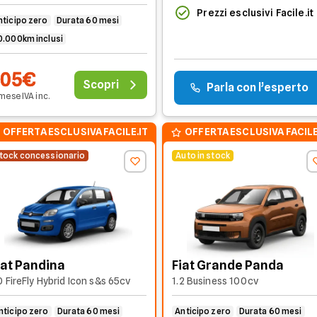
Prezzi esclusivi Facile.it
nticipo zero
Durata 60 mesi
0.000km inclusi
305€
Scopri
Parla con l’esperto
 mese
IVA
inc
.
OFFERTA ESCLUSIVA FACILE.IT
OFFERTA ESCLUSIVA FACILE
tock concessionario
Auto in stock
iat Pandina
Fiat Grande Panda
0 FireFly Hybrid Icon s&s 65cv
1.2 Business 100cv
nticipo zero
Durata 60 mesi
Anticipo zero
Durata 60 mesi