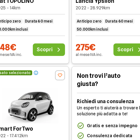
iat TOPOLINO
Lancia Ypsilon
399€
100.000 km
60
25 - 14km
2022 - 28.929km
411€
50.000 km
60
nticipo zero
Durata 60 mesi
Anticipo zero
Durata 60 mesi
0.000km inclusi
50.000km inclusi
l nostro assistente AI
e raccontagli che vettura cerchi per r
lternativa,
chiamaci
per parlare direttamente e senza impegno
248€
275€
Scopri
Scopri
 mese
IVA
inc
.
al mese
IVA
inc
.
sato selezionato
Non trovi l’auto
giusta?
Richiedi una consulenza
Un esperto ti aiuterà a trovare 
soluzione più adatta a te!
Gratis e senza impegno
mart ForTwo
Consulenza dedicata
22 - 17.412km