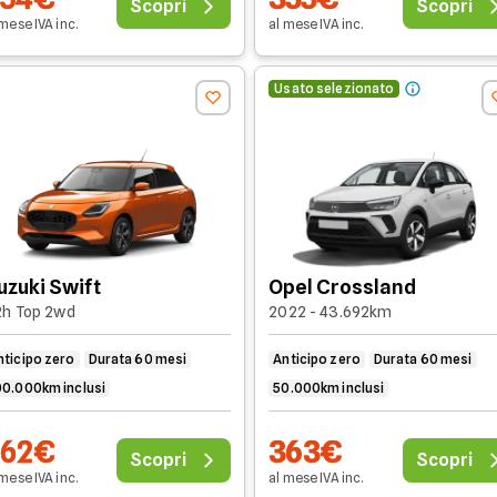
Scopri
Scopri
 mese
IVA
inc
.
al mese
IVA
inc
.
Usato selezionato
uzuki Swift
Opel Crossland
2h Top 2wd
2022 - 43.692km
nticipo zero
Durata 60 mesi
Anticipo zero
Durata 60 mesi
00.000km inclusi
50.000km inclusi
362€
363€
Scopri
Scopri
 mese
IVA
inc
.
al mese
IVA
inc
.