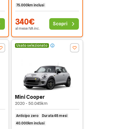
75.000km inclusi
340€
Scopri
al mese
IVA
inc
.
Usato selezionato
Mini Cooper
2020 - 50.045km
Anticipo zero
Durata 48 mesi
40.000km inclusi