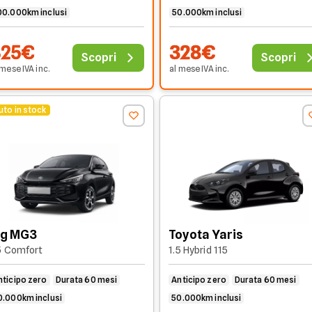
00.000km inclusi
50.000km inclusi
325€
328€
Scopri
Scopri
 mese
IVA
inc
.
al mese
IVA
inc
.
uto in stock
g MG3
Toyota Yaris
5 Comfort
1.5 Hybrid 115
nticipo zero
Durata 60 mesi
Anticipo zero
Durata 60 mesi
0.000km inclusi
50.000km inclusi