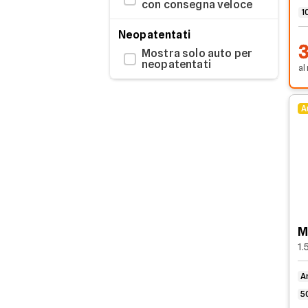
GEELY
con consegna veloce
1
HONDA
Neopatentati
Mostra solo auto per
HYUNDAI
neopatentati
al
JAECOO
A
JAGUAR
JEEP
KIA
LANCIA
LEAPMOTOR
M
1.
Lexus
A
MASERATI
5
MAZDA