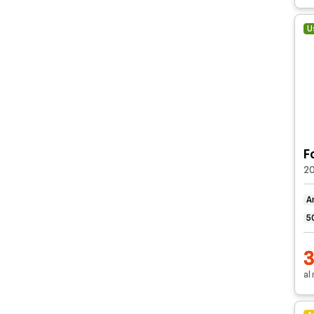
U
F
20
A
5
al