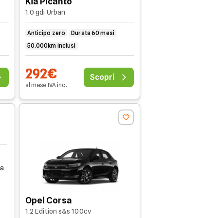
Kia Picanto
 mesi
Senza anticipo
1.0 gdi Urban
 mesi
Senza anticipo
Anticipo zero
Durata 60 mesi
50.000km inclusi
icevere dei preventivi personalizzati
 con i nostri consulenti dedicati.
292€
Scopri
al mese
IVA
inc
.
la
Opel Corsa
1.2 Edition s&s 100cv