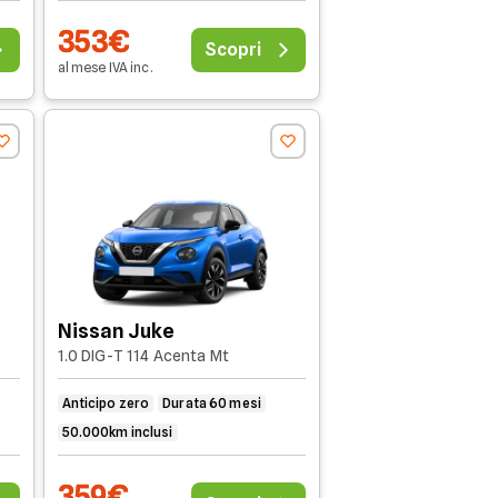
353€
Scopri
al mese
IVA
inc
.
Nissan Juke
1.0 DIG-T 114 Acenta Mt
Anticipo zero
Durata 60 mesi
50.000km inclusi
359€