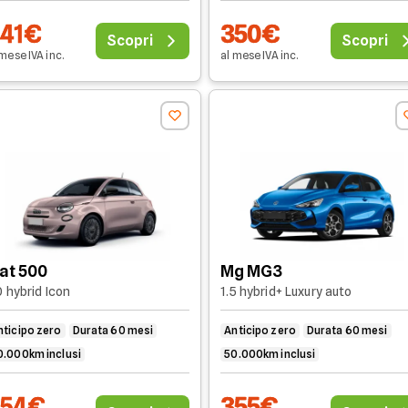
341€
350€
Scopri
Scopri
 mese
IVA
inc
.
al mese
IVA
inc
.
iat 500
Mg MG3
0 hybrid Icon
1.5 hybrid+ Luxury auto
nticipo zero
Durata 60 mesi
Anticipo zero
Durata 60 mesi
0.000km inclusi
50.000km inclusi
354€
355€