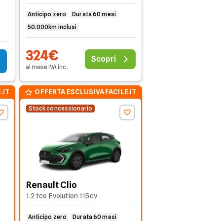
Anticipo zero
Durata 60 mesi
50.000km inclusi
324€
Scopri
al mese
IVA
inc
.
.IT
OFFERTA ESCLUSIVA FACILE.IT
Stock concessionario
Renault Clio
1.2 tce Evolution 115cv
Anticipo zero
Durata 60 mesi