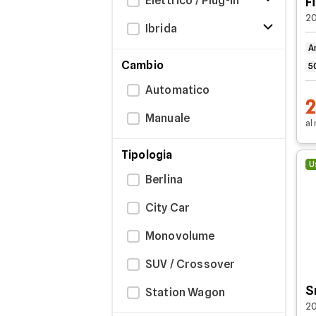
Elettrico / Plug-in
F
RENAULT Clio
20
Ibrida
PEUGEOT 2008
A
Cambio
5
Se non trovi l’auto ideale,
chatta con i
sulla base delle tue reali esigenze. In a
Automatico
Offerte aggiornate al:
8 agosto 2026
Manuale
al
Tipologia
U
Berlina
City Car
Monovolume
SUV / Crossover
S
Station Wagon
20