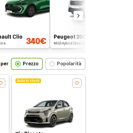
Renaul
ault Clio
Peugeot 2008
Captu
approvazione del merito creditizio da
340€
411€
ina
Mild Hybrid (Benzina)
Benzina
cile.it da non farsi scappare!
 per
Prezzo
Popolarità
Auto in stock
 Noleggio
Anticipo
 mesi
Senza anticipo
 mesi
Senza anticipo
 mesi
Senza anticipo