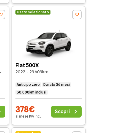
Usato selezionato
Fiat 500X
27,5kWh Evolution urban range 80cv
2023 - 29.609km
Anticipo zero
Durata 36 mesi
30.000km inclusi
378€
Scopri
al mese
IVA
inc
.