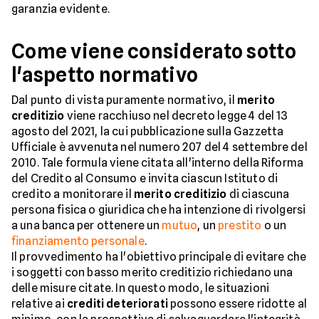
garanzia evidente.
Come viene considerato sotto
l'aspetto normativo
Dal punto di vista puramente normativo, il
merito
creditizio
viene racchiuso nel decreto legge 4 del 13
agosto del 2021, la cui pubblicazione sulla Gazzetta
Ufficiale è avvenuta nel numero 207 del 4 settembre del
2010. Tale formula viene citata all'interno della Riforma
del Credito al Consumo e invita ciascun Istituto di
credito a monitorare il
merito creditizio
di ciascuna
persona fisica o giuridica che ha intenzione di rivolgersi
a una banca per ottenere un
mutuo
, un
prestito
o un
finanziamento personale
.
Il provvedimento ha l'obiettivo principale di evitare che
i soggetti con basso merito creditizio richiedano una
delle misure citate. In questo modo, le situazioni
relative ai
crediti deteriorati
possono essere ridotte al