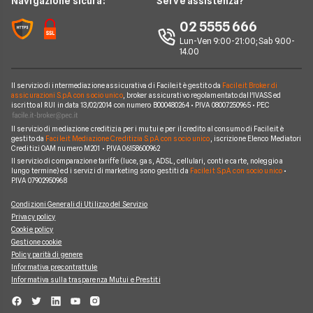
Navigazione sicura:
Serve assistenza?
Notizie Prestiti
Prestiti Imprese
Prestiti INPDAP
BNL
Chi siamo
02 5555 666
Argomenti in evidenza Prestiti
Prestiti Microcredito
Prestiti per giovani
Fineco
Lun-Ven 9:00-21:00; Sab 9.00-
Perché scegliere Facile.it
Calcolo rata prestito
Finanza Agevolata
14.00
Prestiti senza busta paga
ING
Contatti
Factoring
Prestiti per disoccupati
Poste Italiane
Il servizio di intermediazione assicurativa di Facile.it è gestito da
Facile.it Broker di
Mappa del sito
Migliori Prestiti
assicurazioni S.p.A. con socio unico
, broker assicurativo regolamentato dall'IVASS ed
iscritto al RUI in data 13/02/2014 con numero B000480264 • P.IVA 08007250965 • PEC
Banche e finanziarie
Prestito per ristrutturazione
Il servizio di mediazione creditizia per i mutui e per il credito al consumo di Facile.it è
gestito da
Facile.it Mediazione Creditizia S.p.A. con socio unico
, iscrizione Elenco Mediatori
Creditizi OAM numero M201 • P.IVA 06158600962
Il servizio di comparazione tariffe (luce, gas, ADSL, cellulari, conti e carte, noleggio a
lungo termine) ed i servizi di marketing sono gestiti da
Facile.it S.p.A. con socio unico
•
P.IVA 07902950968
Condizioni Generali di Utilizzo del Servizio
Privacy policy
Cookie policy
Gestione cookie
Policy parità di genere
Informativa precontrattule
Informativa sulla trasparenza Mutui e Prestiti