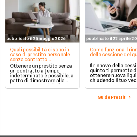
pubblicato il 25 maggio 2026
pubblicato il 22 aprile 2
Quali possibilità ci sono in
Come funziona il ri
caso di prestito personale
della cessione del q
senza contratto
indeterminato
Il rinnovo della cess
Ottenere un prestito senza
quinto ti permette d
un contratto a tempo
ottenere nuova liqui
indeterminato è possibile, a
chiudendo il tuo ve
patto di dimostrare alla
prestito per aprirne 
banca una capacità di
vantaggioso.
rimborso solida e costante.
Scopri quali sono i requisiti
Guide Prestiti
necessari, come le banche
valutano il tuo profilo e
quali strategie puoi
adottare per aumentare le
tue possibilità di successo.