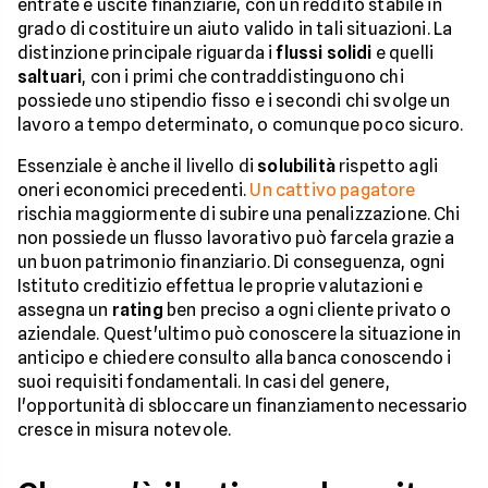
entrate e uscite finanziarie, con un reddito stabile in
grado di costituire un aiuto valido in tali situazioni. La
distinzione principale riguarda i
flussi solidi
e quelli
saltuari
, con i primi che contraddistinguono chi
possiede uno stipendio fisso e i secondi chi svolge un
lavoro a tempo determinato, o comunque poco sicuro.
Essenziale è anche il livello di
solubilità
rispetto agli
oneri economici precedenti.
Un cattivo pagatore
rischia maggiormente di subire una penalizzazione. Chi
non possiede un flusso lavorativo può farcela grazie a
un buon patrimonio finanziario. Di conseguenza, ogni
Istituto creditizio effettua le proprie valutazioni e
assegna un
rating
ben preciso a ogni cliente privato o
aziendale. Quest'ultimo può conoscere la situazione in
anticipo e chiedere consulto alla banca conoscendo i
suoi requisiti fondamentali. In casi del genere,
l'opportunità di sbloccare un finanziamento necessario
cresce in misura notevole.