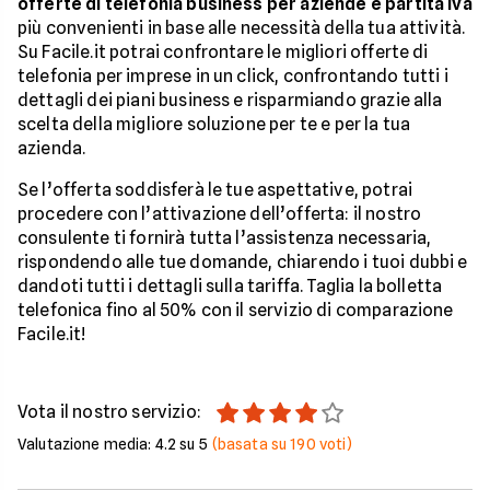
offerte di telefonia business per aziende e partita iva
più convenienti in base alle necessità della tua attività.
Su Facile.it potrai confrontare le migliori offerte di
telefonia per imprese in un click, confrontando tutti i
dettagli dei piani business e risparmiando grazie alla
scelta della migliore soluzione per te e per la tua
azienda.
Se l’offerta soddisferà le tue aspettative, potrai
procedere con l’attivazione dell’offerta: il nostro
consulente ti fornirà tutta l’assistenza necessaria,
rispondendo alle tue domande, chiarendo i tuoi dubbi e
dandoti tutti i dettagli sulla tariffa. Taglia la bolletta
telefonica fino al 50% con il servizio di comparazione
Facile.it!
Vota il nostro servizio:
Valutazione media:
4.2
su 5
(basata su
190
voti)