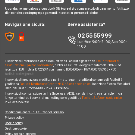
Passa a Ho
Offerte Fastweb Mobile
Pay TV
Glossario Telefonia
Ricorda:
nel mercato assicurativo
NON è previsto
come metodo di pagamento l'
utilizzo
Offerte SIM solo dati
Offerte PosteMobile
di ricariche postepay e pagamenti intestati a persone fisiche.
Noleggio Lungo Termine
Notizie Telefonia
Offerte con smartphone
Offerte Iliad
News
Navigazione sicura:
Serve assistenza?
Argomenti in evidenza Telefonia
Offerte Ho Mobile
Chi siamo
02 55 55 999
Cambiare operatore telefonico
Offerte Very Mobile
Lun-Ven 9:00-21:00; Sab 9.00-
Perché scegliere Facile.it
14.00
Offerte Kena Mobile
Contatti
Offerte Coop Voce
Il servizio di intermediazione assicurativa di Facile.it è gestito da
Facile.it Broker di
Mappa del sito
assicurazioni S.p.A. con socio unico
, broker assicurativo regolamentato dall'IVASS ed
iscritto al RUI in data 13/02/2014 con numero B000480264 • P.IVA 08007250965 • PEC
Compagnie Telefoniche
Il servizio di mediazione creditizia per i mutui e per il credito al consumo di Facile.it è
gestito da
Facile.it Mediazione Creditizia S.p.A. con socio unico
, iscrizione Elenco Mediatori
Creditizi OAM numero M201 • P.IVA 06158600962
Il servizio di comparazione tariffe (luce, gas, ADSL, cellulari, conti e carte, noleggio a
lungo termine) ed i servizi di marketing sono gestiti da
Facile.it S.p.A. con socio unico
•
P.IVA 07902950968
Condizioni Generali di Utilizzo del Servizio
Privacy policy
Cookie policy
Gestione cookie
Policy parità di genere