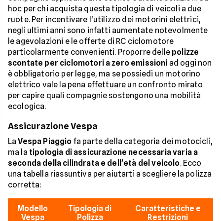
hoc per chi acquista questa tipologia di veicoli a due
ruote. Per incentivare l'utilizzo dei motorini elettrici,
negli ultimi anni sono infatti aumentate notevolmente
le agevolazioni e le offerte di RC ciclomotore
particolarmente convenienti. Proporre delle
polizze
scontate per ciclomotori a zero emissioni
ad oggi non
è obbligatorio per legge, ma se possiedi un motorino
elettrico vale la pena effettuare un confronto mirato
per capire quali compagnie sostengono una mobilità
ecologica.
Assicurazione Vespa
La
Vespa Piaggio
fa parte della categoria dei motocicli,
ma la
tipologia di assicurazione necessaria varia a
seconda della cilindrata e dell'età del veicolo
. Ecco
una tabella riassuntiva per aiutarti a scegliere la polizza
corretta:
Modello
Tipologia di
Caratteristiche e
Vespa
Polizza
Restrizioni