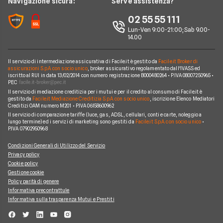
Navigazione sicura:
Serve assistenza?
Glossario Assicurativo
Assicurazione Avvocati
Assicurazione Auto Mensile
Prima.it
Chi siamo
02 55 55 111
Notizie Assicurazioni
Assicurazione Infortuni
Quixa
Lun-Ven 9:00-21:00; Sab 9.00-
Perché scegliere Facile.it
Argomenti in evidenza Assicurazioni
Assicurazione Cane
14.00
Verti
Contatti
Assicurazione Smartphone
UnipolSai
Il servizio di intermediazione assicurativa di Facile.it è gestito da
Facile.it Broker di
Mappa del sito
Assicurazione Autocarro
assicurazioni S.p.A. con socio unico
, broker assicurativo regolamentato dall'IVASS ed
iscritto al RUI in data 13/02/2014 con numero registrazione B000480264 • P.IVA 08007250965 •
Allianz
PEC
Il servizio di mediazione creditizia per i mutui e per il credito al consumo di Facile.it è
Compagnie e intermediari
gestito da
Facile.it Mediazione Creditizia S.p.A. con socio unico
, iscrizione Elenco Mediatori
Creditizi OAM numero M201 • P.IVA 06158600962
Il servizio di comparazione tariffe (luce, gas, ADSL, cellulari, conti e carte, noleggio a
lungo termine) ed i servizi di marketing sono gestiti da
Facile.it S.p.A. con socio unico
•
P.IVA 07902950968
Condizioni Generali di Utilizzo del Servizio
Privacy policy
Cookie policy
Gestione cookie
Policy parità di genere
Informativa precontrattule
Informativa sulla trasparenza Mutui e Prestiti