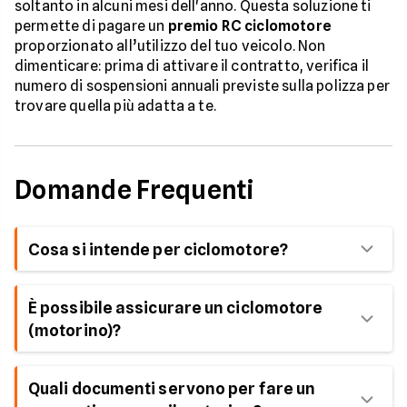
soltanto in alcuni mesi dell'anno. Questa soluzione ti
permette di pagare un
premio RC ciclomotore
proporzionato all’utilizzo del tuo veicolo. Non
dimenticare: prima di attivare il contratto, verifica il
numero di sospensioni annuali previste sulla polizza per
trovare quella più adatta a te.
Domande Frequenti
Cosa si intende per ciclomotore?
In accordo con l'articolo 52/1 del Codice della
È possibile assicurare un ciclomotore
Strada, quando si parla di ciclomotore, o motorino
(motorino)?
50cc, si intende qualsiasi veicolo a motore a due o
tre ruote con motore di cilindrata non superiore a
50cc e con una velocità massima di 45 km/h.
Puoi effettuare un preventivo per il tuo motorino
Quali documenti servono per fare un
utilizzando il servizio di comparazione di Facile.it e