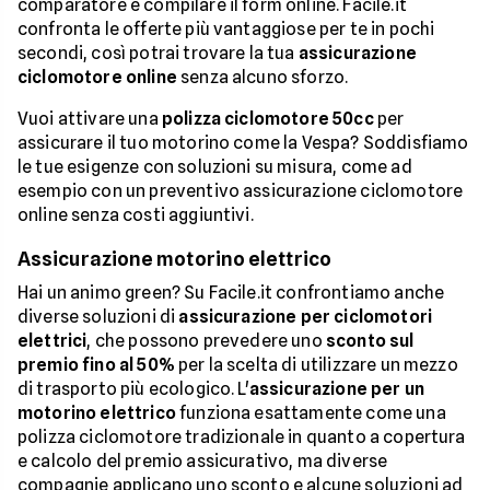
comparatore e compilare il form online. Facile.it
confronta le offerte più vantaggiose per te in pochi
secondi, così potrai trovare la tua
assicurazione
ciclomotore online
senza alcuno sforzo.
Vuoi attivare una
polizza ciclomotore 50cc
per
assicurare il tuo motorino come la Vespa? Soddisfiamo
le tue esigenze con soluzioni su misura, come ad
esempio con un preventivo assicurazione ciclomotore
online senza costi aggiuntivi.
Assicurazione motorino elettrico
Hai un animo green? Su Facile.it confrontiamo anche
diverse soluzioni di
assicurazione per ciclomotori
elettrici
, che possono prevedere uno
sconto sul
premio fino al 50%
per la scelta di utilizzare un mezzo
di trasporto più ecologico. L'
assicurazione per un
motorino elettrico
funziona esattamente come una
polizza ciclomotore tradizionale in quanto a copertura
e calcolo del premio assicurativo, ma diverse
compagnie applicano uno sconto e alcune soluzioni ad