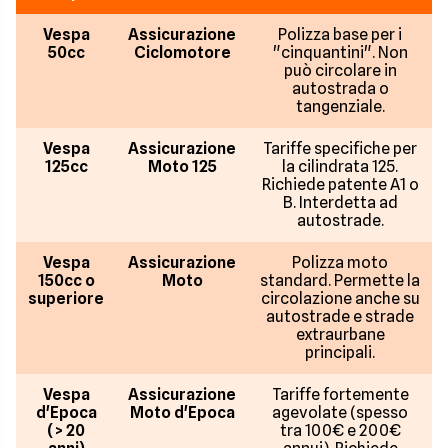
Vespa
Assicurazione
Polizza base per i
50cc
Ciclomotore
"cinquantini". Non
può circolare in
autostrada o
tangenziale.
Vespa
Assicurazione
Tariffe specifiche per
125cc
Moto 125
la cilindrata 125.
Richiede patente A1 o
B. Interdetta ad
autostrade.
Vespa
Assicurazione
Polizza moto
150cc o
Moto
standard. Permette la
superiore
circolazione anche su
autostrade e strade
extraurbane
principali.
Vespa
Assicurazione
Tariffe fortemente
d'Epoca
Moto d'Epoca
agevolate (spesso
(> 20
tra 100€ e 200€