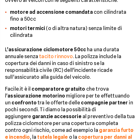
ovvero ai veicoli con le seguenti caratteristiche:
motore ad accensione comandata
con cilindrata
fino a 50cc
motori termici
(o di altra natura) senza limite di
cilindrata
L’
assicurazione ciclomotore 50cc
ha una durata
annuale senza
tacito rinnovo
. La polizza include la
copertura dei danni in caso di sinistro se la
responsabilità civile (RC) dell'incidente ricade
sull'assicurato alla guida del veicolo.
Facile.it è il
comparatore gratuito
che trova
l'
assicurazione motorino
migliore per te effettuando
un
confronto
tra le offerte delle
compagnie partner
in
pochi secondi. Ti diamo la possibilità di
aggiungere
garanzie accessorie
al preventivo della tua
polizza ciclomotore per una copertura completa
contro ogni rischio, come ad esempio la
garanzia furto
e incendio
, la
tutela legale
o la
copertura per danni al