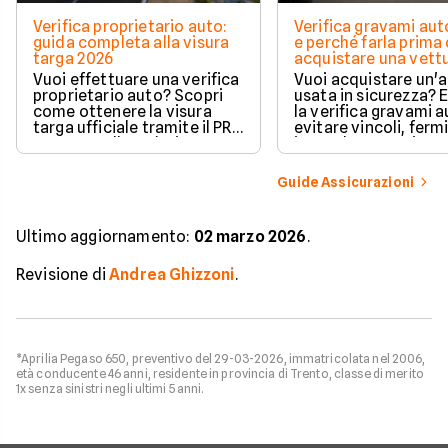
Verifica proprietario auto:
Verifica gravami au
guida completa alla visura
e perché farla prima 
targa 2026
acquistare una vett
Vuoi effettuare una verifica
Vuoi acquistare un'
proprietario auto? Scopri
usata in sicurezza? 
come ottenere la visura
la verifica gravami a
targa ufficiale tramite il PRA
evitare vincoli, fermi
per controllare dati e
ipoteche. Scopri co
vincoli in totale sicurezza.
tutelare il tuo acqui
Guide Assicurazioni
Ultimo aggiornamento:
02 marzo 2026
.
Revisione di
Andrea Ghizzoni
.
*Aprilia Pegaso 650, preventivo del 29-03-2026, immatricolata nel 2006,
età conducente 46 anni, residente in provincia di Trento, classe di merito
1x senza sinistri negli ultimi 5 anni.