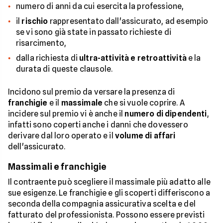
numero di anni da cui esercita la professione,
il
rischio
rappresentato dall'assicurato, ad esempio
se vi sono già state in passato richieste di
risarcimento,
dalla richiesta di
ultra-attività e retroattività
e la
durata di queste clausole.
Incidono sul premio da versare la presenza di
franchigie
e il
massimale
che si vuole coprire. A
incidere sul premio vi è anche il
numero di dipendenti
,
infatti sono coperti anche i danni che dovessero
derivare dal loro operato e il
volume di affari
dell'assicurato.
Massimali e franchigie
Il contraente può scegliere il massimale più adatto alle
sue esigenze. Le franchigie e gli scoperti differiscono a
seconda della compagnia assicurativa scelta e del
fatturato del professionista. Possono essere previsti