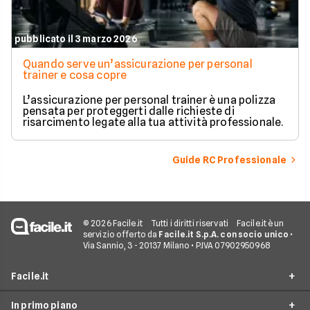
pubblicato il 3 marzo 2026
Quando serve un’assicurazione per personal
trainer e cosa copre
L’assicurazione per personal trainer è una polizza
pensata per proteggerti dalle richieste di
risarcimento legate alla tua attività professionale.
Guide RC Professionale
© 2026 Facile.it
Tutti i diritti riservati
Facile.it è un
servizio offerto da
Facile.it S.p.A. con socio unico
•
Via Sannio, 3 - 20137 Milano • P.IVA 07902950968
Facile.it
In primo piano