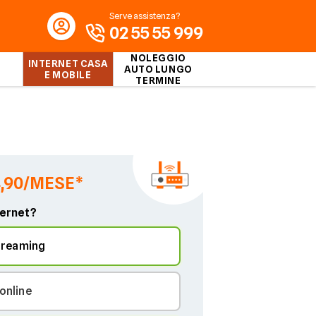
Serve assistenza?
02 55 55 999
NOLEGGIO
INTERNET CASA
AUTO LUNGO
E MOBILE
TERMINE
4,90/MESE*
ternet?
treaming
online