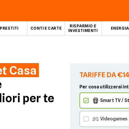
RISPARMIO E
PRESTITI
CONTI E CARTE
ENERGIA
INVESTIMENTI
et Casa
TARIFFE DA €1
e
Per cosa utilizzerai in
iori per te
Smart TV / S
Videogames 