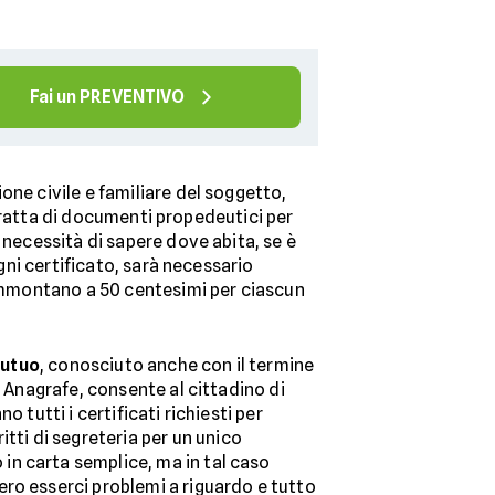
Fai un PREVENTIVO
ione civile e familiare del soggetto,
i tratta di documenti propedeutici per
 necessità di sapere dove abita, se è
ogni certificato, sarà necessario
e ammontano a 50 centesimi per ciascun
mutuo
, conosciuto anche con il termine
o Anagrafe, consente al cittadino di
 tutti i certificati richiesti per
ritti di segreteria per un unico
in carta semplice, ma in tal caso
ero esserci problemi a riguardo e tutto