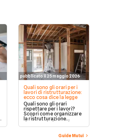
pubblicato il 25 maggio 2026
pubblicato il 21 
Quali sono gli orari per i
Quanto spesso
lavori di ristrutturazione:
effettuare un
ecco cosa dice la legge
residenza
Quali sono gli orari
Cambiare resi
rispettare per i lavori?
un’operazion
Scopri come organizzare
comune, sopra
la ristrutturazione
chi si trasferi
rispettando le regole
lavoro, studio
locali e gli orari di riposo
familiari. Non 
per evitare sanzioni.
numero massi
Guide Mutui
cambi consent