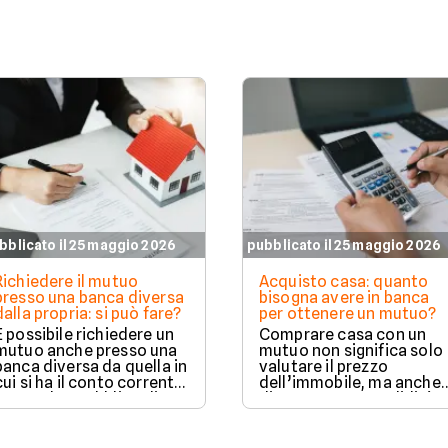
bblicato il 25 maggio 2026
pubblicato il 25 maggio 2026
Richiedere il mutuo
Acquisto casa: quanto
presso una banca diversa
bisogna avere in banca
dalla propria: si può fare?
per ottenere un mutuo?
È possibile richiedere un
Comprare casa con un
mutuo anche presso una
mutuo non significa solo
banca diversa da quella in
valutare il prezzo
cui si ha il conto corrente,
dell’immobile, ma anche
senza alcun obbligo di
dimostrare una solidità
trasferire il proprio
finanziaria complessiva.
rapporto bancario. La
valutazione della