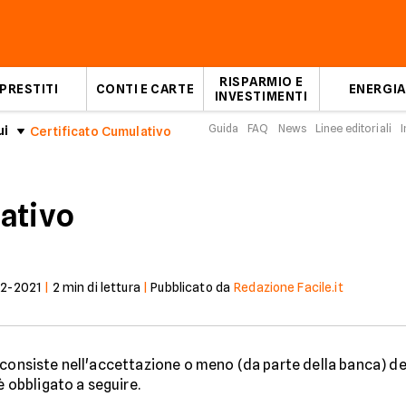
RISPARMIO E
PRESTITI
CONTI E CARTE
ENERGIA
INVESTIMENTI
Guida
FAQ
News
Linee editoriali
I
ui
Certificato Cumulativo
ativo
2-2021
|
2
min di lettura
|
Pubblicato da
Redazione Facile.it
consiste nell'accettazione o meno (da parte della banca) d
è obbligato a seguire.