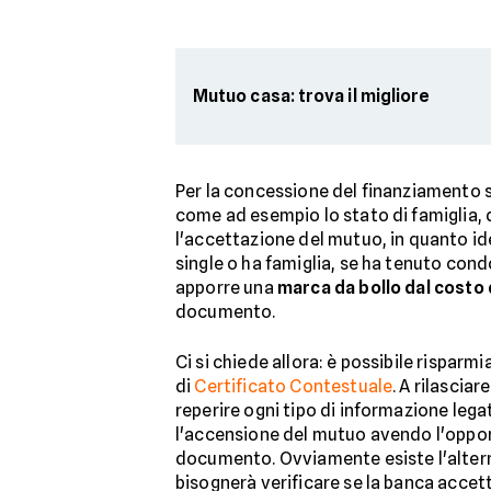
Mutuo casa: trova il migliore
Per la concessione del finanziamento 
come ad esempio lo stato di famiglia, qu
l'accettazione del mutuo, in quanto ide
single o ha famiglia, se ha tenuto condo
apporre una
marca da bollo dal costo 
documento.
Ci si chiede allora: è possibile risparmi
di
Certificato Contestuale
. A rilascia
reperire ogni tipo di informazione legat
l'accensione del mutuo avendo l'oppor
documento. Ovviamente esiste l'altern
bisognerà verificare se la banca accet