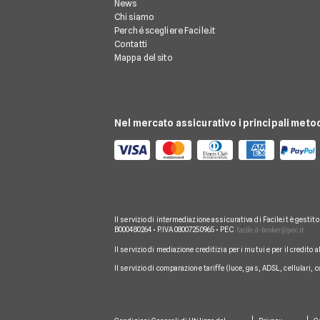
News
Chi siamo
Perché scegliere Facile.it
Contatti
Mappa del sito
Nel mercato assicurativo i principali meto
Il servizio di intermediazione assicurativa di Facile.it è gestit
B000480264 • P.IVA 08007250965 • PEC
Il servizio di mediazione creditizia per i mutui e per il credito 
Il servizio di comparazione tariffe (luce, gas, ADSL, cellulari, 