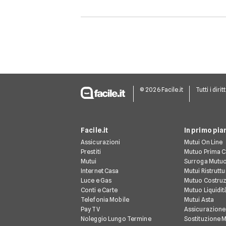
online per mesi
nonostante ribassi di
prezzo e numerose visite.
© 2026 Facile.it
Tutti i dirit
Facile.it
In primo pia
Assicurazioni
Mutui On Line
Prestiti
Mutuo Prima 
Mutui
Surroga Mutu
Internet Casa
Mutui Ristrutt
Luce e Gas
Mutuo Costruz
Conti e Carte
Mutuo Liquidit
Telefonia Mobile
Mutui Asta
Pay TV
Assicurazione
Noleggio Lungo Termine
Sostituzione 