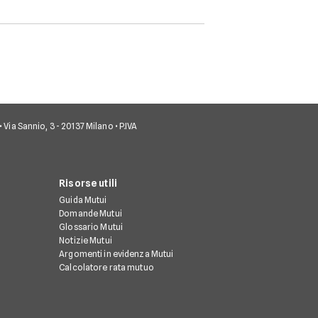
variazione de
corrispondere 
dimora abitual
persona.
• Via Sannio, 3 - 20137 Milano • P.IVA
Risorse utili
Guida Mutui
Domande Mutui
Glossario Mutui
Notizie Mutui
Argomenti in evidenza Mutui
Calcolatore rata mutuo