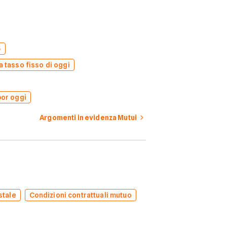
5
a tasso fisso di oggi
bor oggi
Argomenti in evidenza Mutui
stale
Condizioni contrattuali mutuo