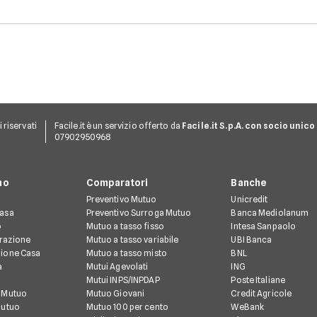
richiesta avviene in modo
autonomo e la gestione
separata dei due rapporti
richiede comunque
maggiore attenzione
operativa.
ti riservati
Facile.it è un servizio offerto da
Facile.it S.p.A. con socio unico
07902950968
no
Comparatori
Banche
Preventivo Mutuo
Unicredit
Casa
Preventivo Surroga Mutuo
Banca Mediolanum
o
Mutuo a tasso fisso
Intesa Sanpaolo
urazione
Mutuo a tasso variabile
UBI Banca
ione Casa
Mutuo a tasso misto
BNL
à
Mutui Agevolati
ING
Mutui INPS/INPDAP
Poste Italiane
 Mutuo
Mutuo Giovani
Credit Agricole
Mutuo
Mutuo 100 per cento
WeBank