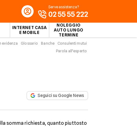
Serve assistenza?
02 55 55 222
NOLEGGIO
INTERNET CASA
AUTO LUNGO
E MOBILE
TERMINE
n evidenza
Glossario
Banche
Consulenti mutui
Parola all'esperto
Seguici su Google News
ella somma richiesta, quanto piuttosto