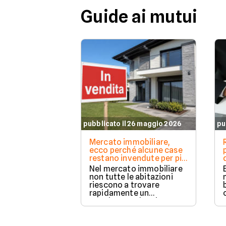
Guide ai mutui
pubblicato il 26 maggio 2026
pu
Mercato immobiliare,
ecco perché alcune case
restano invendute per più
tempo
Nel mercato immobiliare
non tutte le abitazioni
riescono a trovare
rapidamente un
acquirente. Alcuni
immobili vengono venduti
in poche settimane,
mentre altri restano