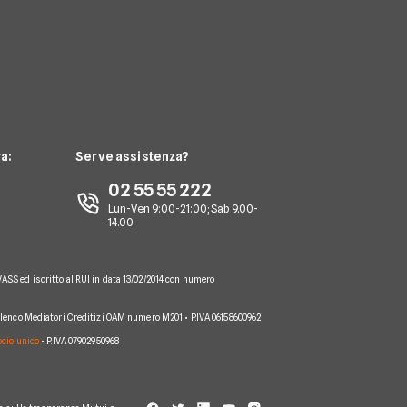
a:
Serve assistenza?
02 55 55 222
Lun-Ven 9:00-21:00; Sab 9.00-
14.00
VASS ed iscritto al RUI in data 13/02/2014 con numero
 Elenco Mediatori Creditizi OAM numero M201 • P.IVA 06158600962
socio unico
• P.IVA 07902950968