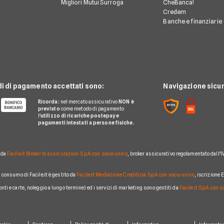
Migliori Mutui Surroga
CheBanca!
Credem
Banche e finanziarie
di di pagamento accettati sono:
Navigazione sicur
Ricorda:
nel mercato assicurativo
NON è
previsto
come metodo di pagamento
l'
utilizzo di ricariche postepay e
pagamenti intestati a persone fisiche.
o da
Facile.it Broker di assicurazioni S.p.A. con socio unico
, broker assicurativo regolamentato dall'I
al consumo di Facile.it è gestito da
Facile.it Mediazione Creditizia S.p.A. con socio unico
, iscrizione
conti e carte, noleggio a lungo termine) ed i servizi di marketing sono gestiti da
Facile.it S.p.A. con 