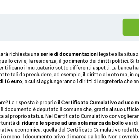
sarà richiesta una
serie di documentazioni
legate alla situaz
ello civile, la residenza, il godimento dei diritti politici. S
ntificano il mutuatario sotto differenti aspetti. La banca ha
tte tali da precludere, ad esempio, il diritto al voto ma, in 
di 16 euro
, a cui si aggiungeranno i diritti di segreteria ch
are? La risposta è proprio il
Certificato Cumulativo ad uso 
re il documento è deputato il comune che, grazie al suo uffici
a al proprio status. Nel Certificato Cumulativo convoglieranno
tunità di
ridurre le spese ad una sola marca da bollo
e ai di
ativa economica, quella del Certificato Cumulativo redatto 
ti o meno il documento privo di marca da bollo. Non dovrebb