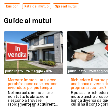
Euribor
Rata del mutuo
Spread mutui
Guide ai mutui
pubblicato il 26 maggio 2026
pubblicato il 25 maggio
Mercato immobiliare, ecco
Richiedere il mutuo 
perché alcune case restano
una banca diversa da
invendute per più tempo
propria: si può fare?
Nel mercato immobiliare
È possibile richieder
non tutte le abitazioni
mutuo anche presso
riescono a trovare
banca diversa da que
rapidamente un acquirente.
cui si ha il conto cor