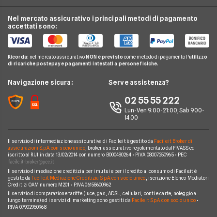
Unicredit
Luce e Gas
Mutui Ristrutturazione
Mutuo a tasso fisso
Banca Mediolanum
Nel mercato assicurativo i principali metodi di pagamento
Conti e Carte
Guida Mutui
Mutuo Costruzione Casa
accettati sono:
Mutuo a tasso variabile
Intesa Sanpaolo
Telefonia Mobile
Domande Mutui
Mutuo Liquidità
Mutuo a tasso misto
UBI Banca
Pay TV
Glossario Mutui
Mutui Asta
Ricorda:
nel mercato assicurativo
NON è previsto
come metodo di pagamento l'
utilizzo
Mutui Agevolati
BNL
di ricariche postepay e pagamenti intestati a persone fisiche.
Noleggio Lungo Termine
Notizie Mutui
Assicurazione Mutuo
Mutui INPS/INPDAP
ING
News
Navigazione sicura:
Serve assistenza?
Argomenti in evidenza Mutui
Sostituzione Mutuo
Mutuo Giovani
Poste Italiane
Chi siamo
02 55 55 222
Calcolatore rata mutuo
Mutuo 100 per cento
Credit Agricole
Lun-Ven 9:00-21:00; Sab 9.00-
Perché scegliere Facile.it
14.00
Migliori Mutui Surroga
WeBank
Contatti
CheBanca!
Il servizio di intermediazione assicurativa di Facile.it è gestito da
Facile.it Broker di
Mappa del sito
assicurazioni S.p.A. con socio unico
, broker assicurativo regolamentato dall'IVASS ed
iscritto al RUI in data 13/02/2014 con numero B000480264 • P.IVA 08007250965 • PEC
Credem
Il servizio di mediazione creditizia per i mutui e per il credito al consumo di Facile.it è
Banche e finanziarie
gestito da
Facile.it Mediazione Creditizia S.p.A. con socio unico
, iscrizione Elenco Mediatori
Creditizi OAM numero M201 • P.IVA 06158600962
Il servizio di comparazione tariffe (luce, gas, ADSL, cellulari, conti e carte, noleggio a
lungo termine) ed i servizi di marketing sono gestiti da
Facile.it S.p.A. con socio unico
•
P.IVA 07902950968