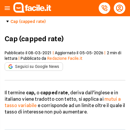
Cap (capped rate)
Cap (capped rate)
Pubblicato il
08-03-2021
|
Aggiornato il
05-05-2026
|
2
min di
lettura
|
Pubblicato da
Redazione Facile.it
Seguici su Google News
Il termine
cap,
o
capped rate
, deriva dall'inglese e in
italiano viene tradotto con tetto, si applica ai
mutui a
tasso variabile
e corrisponde ad un limite oltre il quale il
tasso di interesse non può aumentare.