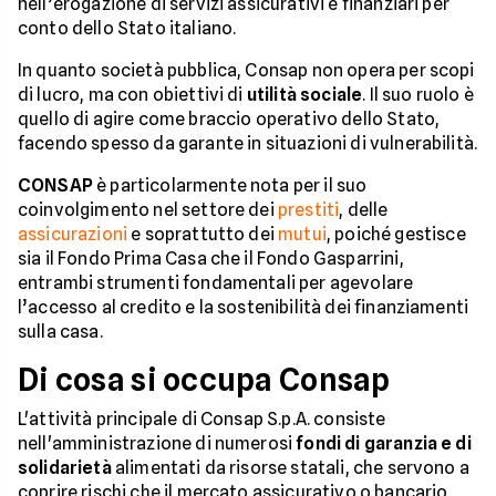
nell’erogazione di servizi assicurativi e finanziari per
conto dello Stato italiano.
In quanto società pubblica, Consap non opera per scopi
di lucro, ma con obiettivi di
utilità sociale
. Il suo ruolo è
quello di agire come braccio operativo dello Stato,
facendo spesso da garante in situazioni di vulnerabilità.
CONSAP
è particolarmente nota per il suo
coinvolgimento nel settore dei
prestiti
, delle
assicurazioni
e soprattutto dei
mutui
, poiché gestisce
sia il Fondo Prima Casa che il Fondo Gasparrini,
entrambi strumenti fondamentali per agevolare
l’accesso al credito e la sostenibilità dei finanziamenti
sulla casa.
Di cosa si occupa Consap
L'attività principale di Consap S.p.A. consiste
nell'amministrazione di numerosi
fondi di garanzia e di
solidarietà
alimentati da risorse statali, che servono a
coprire rischi che il mercato assicurativo o bancario