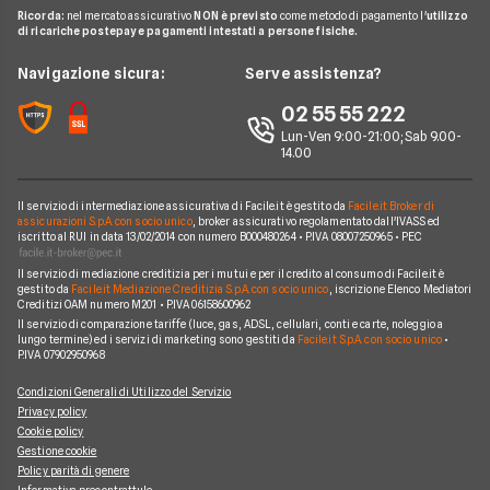
Glossario Mutui
Mutui Asta
Ricorda:
nel mercato assicurativo
NON è previsto
come metodo di pagamento l'
utilizzo
Mutui Agevolati
BNL
di ricariche postepay e pagamenti intestati a persone fisiche.
Noleggio Lungo Termine
Notizie Mutui
Assicurazione Mutuo
Mutui INPS/INPDAP
ING
News
Navigazione sicura:
Serve assistenza?
Argomenti in evidenza Mutui
Sostituzione Mutuo
Mutuo Giovani
Poste Italiane
Chi siamo
02 55 55 222
Calcolatore rata mutuo
Mutuo 100 per cento
Credit Agricole
Lun-Ven 9:00-21:00; Sab 9.00-
Perché scegliere Facile.it
14.00
Migliori Mutui Surroga
WeBank
Contatti
CheBanca!
Il servizio di intermediazione assicurativa di Facile.it è gestito da
Facile.it Broker di
Mappa del sito
assicurazioni S.p.A. con socio unico
, broker assicurativo regolamentato dall'IVASS ed
iscritto al RUI in data 13/02/2014 con numero B000480264 • P.IVA 08007250965 • PEC
Credem
Il servizio di mediazione creditizia per i mutui e per il credito al consumo di Facile.it è
Banche e finanziarie
gestito da
Facile.it Mediazione Creditizia S.p.A. con socio unico
, iscrizione Elenco Mediatori
Creditizi OAM numero M201 • P.IVA 06158600962
Il servizio di comparazione tariffe (luce, gas, ADSL, cellulari, conti e carte, noleggio a
lungo termine) ed i servizi di marketing sono gestiti da
Facile.it S.p.A. con socio unico
•
P.IVA 07902950968
Condizioni Generali di Utilizzo del Servizio
Privacy policy
Cookie policy
Gestione cookie
Policy parità di genere