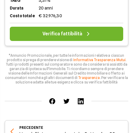
TAEG
3,31%
Durata
20 anni
Costo totale
€ 32.976,30
Verifica fattibilità
*Annuncio Promozionale, per tutte le informazioni relative a ciascun
prodotto si prega di prendere visione di
Informativa Trasparenza Mutui
.
Tutti i prodotti presenti sul comparatore sono da considerarsi assistiti da
garanzia di ipoteca sull'immobile. Ti ricordiamo sempre di prendere
visione delle Informazioni Generali sul Credito Immobiliare offerto ai
consumatori nonché agli altri documenti di
Trasparenza
. Per verificare la
soluzione adatta alle tue esigenze clicca su verifica fattibilità
PRECEDENTE