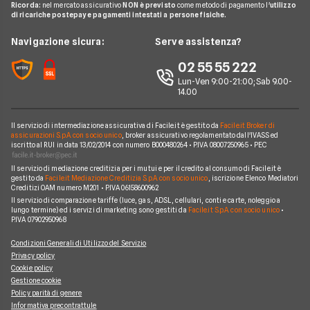
Mutui Asta
Ricorda:
nel mercato assicurativo
NON è previsto
come metodo di pagamento l'
utilizzo
Mutui Agevolati
BNL
di ricariche postepay e pagamenti intestati a persone fisiche.
Noleggio Lungo Termine
Notizie Mutui
Assicurazione Mutuo
Mutui INPS/INPDAP
ING
News
Navigazione sicura:
Serve assistenza?
Argomenti in evidenza Mutui
Sostituzione Mutuo
Mutuo Giovani
Poste Italiane
Chi siamo
02 55 55 222
Calcolatore rata mutuo
Mutuo 100 per cento
Credit Agricole
Lun-Ven 9:00-21:00; Sab 9.00-
Perché scegliere Facile.it
14.00
Migliori Mutui Surroga
WeBank
Contatti
CheBanca!
Il servizio di intermediazione assicurativa di Facile.it è gestito da
Facile.it Broker di
Mappa del sito
assicurazioni S.p.A. con socio unico
, broker assicurativo regolamentato dall'IVASS ed
iscritto al RUI in data 13/02/2014 con numero B000480264 • P.IVA 08007250965 • PEC
Credem
Il servizio di mediazione creditizia per i mutui e per il credito al consumo di Facile.it è
Banche e finanziarie
gestito da
Facile.it Mediazione Creditizia S.p.A. con socio unico
, iscrizione Elenco Mediatori
Creditizi OAM numero M201 • P.IVA 06158600962
Il servizio di comparazione tariffe (luce, gas, ADSL, cellulari, conti e carte, noleggio a
lungo termine) ed i servizi di marketing sono gestiti da
Facile.it S.p.A. con socio unico
•
P.IVA 07902950968
Condizioni Generali di Utilizzo del Servizio
Privacy policy
Cookie policy
Gestione cookie
Policy parità di genere
Informativa precontrattule