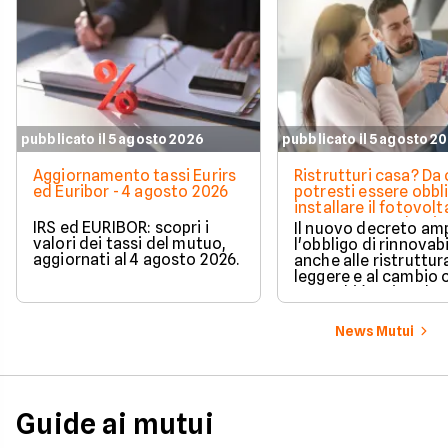
pubblicato il 5 agosto 2026
pubblicato il 5 agosto 2
Aggiornamento tassi Eurirs
Ristrutturi casa? Da 
ed Euribor - 4 agosto 2026
potresti essere obbl
installare il fotovolt
nuova norma che ri
IRS ed EURIBOR: scopri i
Il nuovo decreto amp
milioni di italiani
valori dei tassi del mutuo,
l'obbligo di rinnovabi
aggiornati al 4 agosto 2026.
anche alle ristruttur
leggere e al cambio 
ecco chi è coinvolto
cambia in pratica.
News Mutui
Guide ai mutui