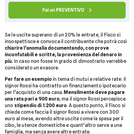
Fai un PREVENTIVO
Se le uscite superano di un 20% le entrate, il Fisco si
insospettisce e convoca il contribuente che potrà così
chiarire l’anomalia documentando, con prove
inconfutabili e scritte, la provenienza del denaro in
più.
In caso non fosse in grado di dimostrarlo verrebbe
considerato un evasore.
Per fare un esempio
in tema di mutui e relative rate: il
signor Rossi ha contratto un finanziamento ipotecario
per l’acquisto di una casa.
Mensilmente deve pagare
una rata pari a 900 euro
, ma il signor Rossi percepisce
uno
stipendio di 1.200 euro
. A questo punto, il Fisco si
chiede come faccia il signor Rossi a vivere con 300
euro al mese, avendo altre uscite come la spesa per il
cibo, le utenze domestiche e quant’altro serve a una
famiglia, ma senza avere altre entrate.