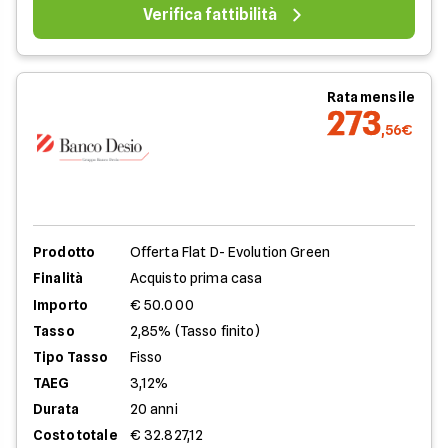
Verifica fattibilità
Rata mensile
273
,56€
Prodotto
Offerta Flat D- Evolution Green
Finalità
Acquisto prima casa
Importo
€ 50.000
Tasso
2,85% (Tasso finito)
Tipo Tasso
Fisso
TAEG
3,12%
Durata
20 anni
Costo totale
€ 32.827,12