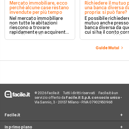
Mercato immobiliare, ecco
Richiedere il mutuo 
perché alcune case restano
una banca diversa da
invendute per più tempo
propria: si può fare?
Nel mercato immobiliare
È possibile richieder
non tutte le abitazioni
mutuo anche presso
riescono a trovare
banca diversa da que
rapidamente un acquirente.
cui si ha il conto cor
Alcuni immobili vengono
senza alcun obbligo 
venduti in poche settimane,
trasferire il proprio
mentre altri restano online
rapporto bancario. L
Guide Mutui
per mesi nonostante ribassi
valutazione della ri
di prezzo e numerose visite.
avviene in modo a
e la gestione separa
due rapporti richied
comunque maggior
attenzione operativ
© 2026 Facile.it
Tutti i diritti riservati
Facile.it è un
servizio offerto da
Facile.it S.p.A. con socio unico
•
Via Sannio, 3 - 20137 Milano • P.IVA 07902950968
Facile.it
In primo piano