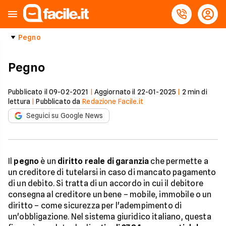
Pegno
Pegno
Pubblicato il
09-02-2021
|
Aggiornato il
22-01-2025
|
2
min di
lettura
|
Pubblicato da
Redazione Facile.it
Seguici su Google News
Il
pegno
è un
diritto reale di garanzia
che permette a
un creditore di tutelarsi in caso di mancato pagamento
di un debito. Si tratta di un accordo in cui il debitore
consegna al creditore un bene – mobile, immobile o un
diritto – come sicurezza per l'adempimento di
un'obbligazione. Nel sistema giuridico italiano, questa