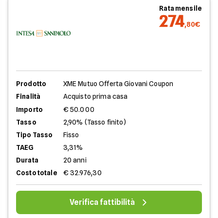
Rata mensile
274
,80€
Prodotto
XME Mutuo Offerta Giovani Coupon
Finalità
Acquisto prima casa
Importo
€ 50.000
Tasso
2,90% (Tasso finito)
Tipo Tasso
Fisso
TAEG
3,31%
Durata
20 anni
Costo totale
€ 32.976,30
Verifica fattibilità