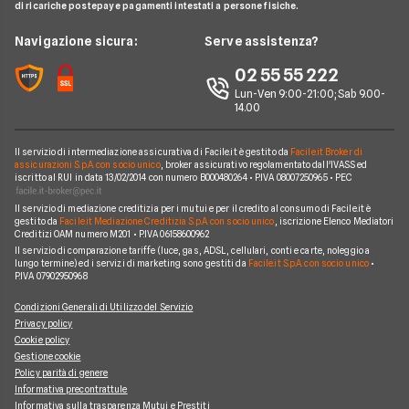
BNL
di ricariche postepay e pagamenti intestati a persone fisiche.
Noleggio Lungo Termine
Notizie Mutui
Assicurazione Mutuo
Mutui INPS/INPDAP
ING
News
Navigazione sicura:
Serve assistenza?
Argomenti in evidenza Mutui
Sostituzione Mutuo
Mutuo Giovani
Poste Italiane
Chi siamo
02 55 55 222
Calcolatore rata mutuo
Mutuo 100 per cento
Credit Agricole
Lun-Ven 9:00-21:00; Sab 9.00-
Perché scegliere Facile.it
14.00
Migliori Mutui Surroga
WeBank
Contatti
CheBanca!
Il servizio di intermediazione assicurativa di Facile.it è gestito da
Facile.it Broker di
Mappa del sito
assicurazioni S.p.A. con socio unico
, broker assicurativo regolamentato dall'IVASS ed
iscritto al RUI in data 13/02/2014 con numero B000480264 • P.IVA 08007250965 • PEC
Credem
Il servizio di mediazione creditizia per i mutui e per il credito al consumo di Facile.it è
Banche e finanziarie
gestito da
Facile.it Mediazione Creditizia S.p.A. con socio unico
, iscrizione Elenco Mediatori
Creditizi OAM numero M201 • P.IVA 06158600962
Il servizio di comparazione tariffe (luce, gas, ADSL, cellulari, conti e carte, noleggio a
lungo termine) ed i servizi di marketing sono gestiti da
Facile.it S.p.A. con socio unico
•
P.IVA 07902950968
Condizioni Generali di Utilizzo del Servizio
Privacy policy
Cookie policy
Gestione cookie
Policy parità di genere
Informativa precontrattule
Informativa sulla trasparenza Mutui e Prestiti