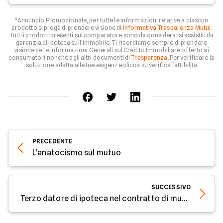
*Annuncio Promozionale, per tutte le informazioni relative a ciascun
prodotto si prega di prendere visione di
Informativa Trasparenza Mutui
.
Tutti i prodotti presenti sul comparatore sono da considerarsi assistiti da
garanzia di ipoteca sull'immobile. Ti ricordiamo sempre di prendere
visione delle Informazioni Generali sul Credito Immobiliare offerto ai
consumatori nonché agli altri documenti di
Trasparenza
. Per verificare la
soluzione adatta alle tue esigenze clicca su verifica fattibilità
PRECEDENTE
L'anatocismo sul mutuo
SUCCESSIVO
Terzo datore di ipoteca nel contratto di mutuo