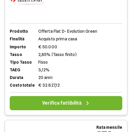
Prodotto
Offerta Flat D- Evolution Green
Finalità
Acquisto prima casa
Importo
€ 50.000
Tasso
2,85% (Tasso finito)
Tipo Tasso
Fisso
TAEG
3,12%
Durata
20 anni
Costo totale
€ 32.827,12
Verifica fattibilità
Rata mensile