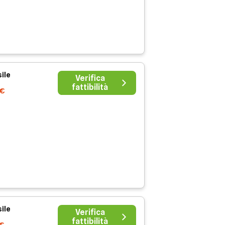
ile
Verifica
fattibilità
1€
ile
Verifica
fattibilità