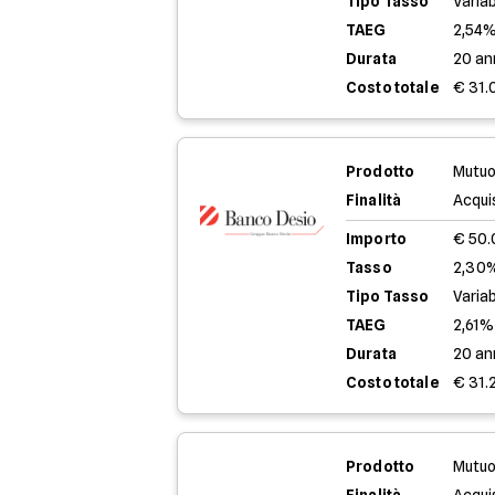
Tipo Tasso
Variab
TAEG
2,54
Durata
20 an
Costo totale
€ 31.
Prodotto
Mutuo
Finalità
Acqui
Importo
€ 50
Tasso
2,30%
Tipo Tasso
Variab
TAEG
2,61%
Durata
20 an
Costo totale
€ 31.
Prodotto
Mutuo