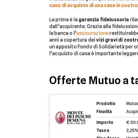
caso di acquisto di una casa in costr
La prima è la
garanzia fideiussoria
ril
dall’acquirente. Grazie alla fideiussio
la banca o l’
assicurazione
restituirebbe
anni a copertura dei
vizi gravi di cost
un apposito Fondo di Solidarietà per ot
l’acquisto di casa è importante legge
Offerte Mutuo a t
Prodotto
Mutuo
Finalità
Acqui
Importo
€ 50
Tasso
2,25%