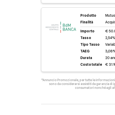
Prodotto
Mutuo
Finalità
Acqui
Importo
€ 50
Tasso
2,54%
Tipo Tasso
Variab
TAEG
3,08
Durata
20 an
Costo totale
€ 31.
*Annuncio Promozionale, per tutte le informazioni 
sono da considerarsi assistiti da garanzia di
consumatori nonché agli al