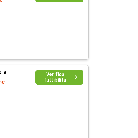
1€
ile
Verifica
fattibilità
01€