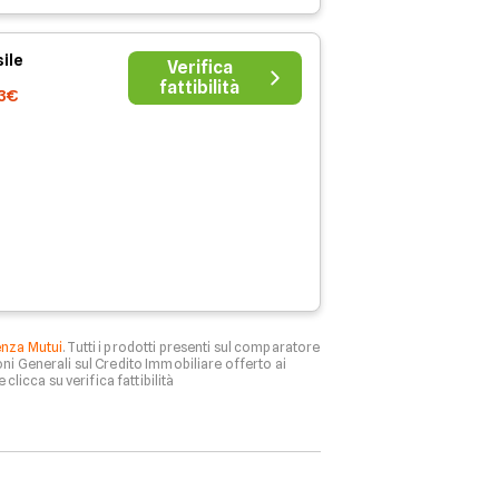
ile
Verifica
fattibilità
93€
enza Mutui
. Tutti i prodotti presenti sul comparatore
ni Generali sul Credito Immobiliare offerto ai
 clicca su verifica fattibilità