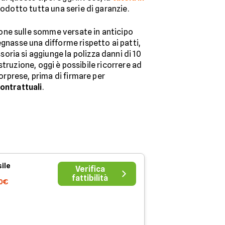
rodotto tutta una serie di garanzie.
zione sulle somme versate in anticipo
egnasse una difforme rispetto ai patti,
soria si aggiunge la polizza danni di 10
ostruzione, oggi è possibile ricorrere ad
orprese, prima di firmare per
contrattuali
.
ile
Verifica
fattibilità
90€