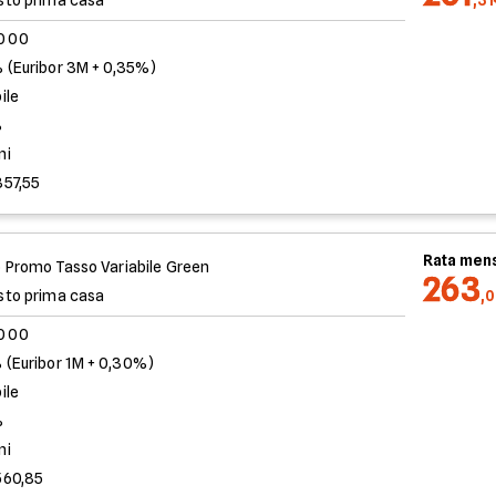
sto prima casa
,3
.000
 (Euribor 3M + 0,35%)
ile
%
ni
357,55
Rata mens
 Promo Tasso Variabile Green
263
sto prima casa
,
.000
 (Euribor 1M + 0,30%)
ile
%
ni
560,85