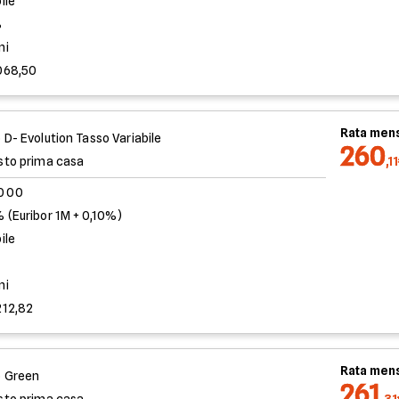
ile
%
ni
068,50
Rata mens
 D- Evolution Tasso Variabile
260
sto prima casa
,1
.000
 (Euribor 1M + 0,10%)
ile
ni
212,82
Rata mens
 Green
261