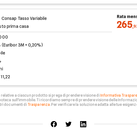
Rata mens
 Consap Tasso Variabile
265
sto prima casa
,
.000
 (Euribor 3M + 0,20%)
ile
%
ni
911,22
relative a ciascun prodotto si prega di prendere visione di
Informativa Traspar
 ipoteca sull'immobile. Ti ricordiamo sempre di prendere visione delle Informazio
tri documenti di
Trasparenza
. Per verificare la soluzione adatta alle tue esigenze