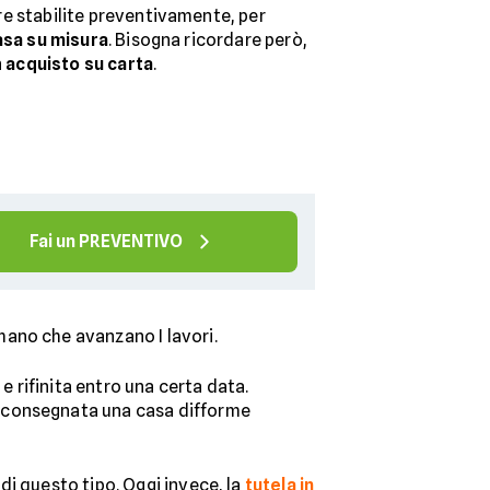
e stabilite preventivamente, per
asa su misura
. Bisogna ricordare però,
n
acquisto su carta
.
Fai un PREVENTIVO
mano che avanzano I lavori.
e rifinita entro una certa data.
a consegnata una casa difforme
di questo tipo. Oggi invece, la
tutela in