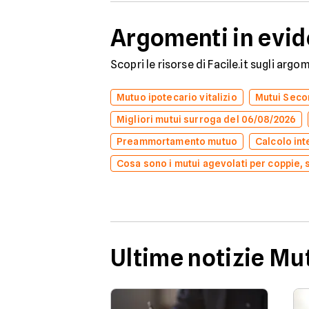
Argomenti in evi
Scopri le risorse di Facile.it sugli arg
Mutuo ipotecario vitalizio
Mutui Secon
Migliori mutui surroga del 06/08/2026
Preammortamento mutuo
Calcolo int
Cosa sono i mutui agevolati per coppie, 
Ultime notizie Mu