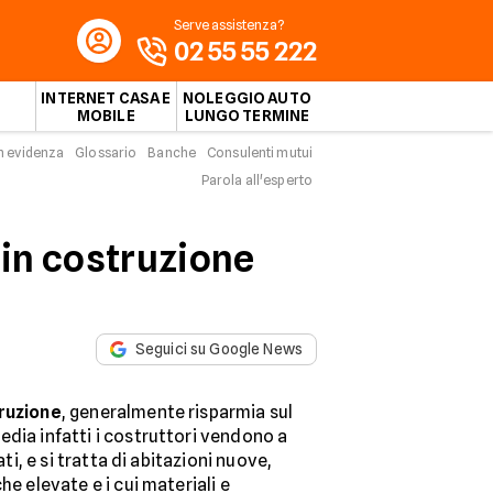
Serve assistenza?
02 55 55 222
INTERNET CASA E
NOLEGGIO AUTO
MOBILE
LUNGO TERMINE
n evidenza
Glossario
Banche
Consulenti mutui
Parola all'esperto
 in costruzione
Seguici su Google News
truzione
, generalmente risparmia sul
edia infatti i costruttori vendono a
ati, e si tratta di abitazioni nuove,
he elevate e i cui materiali e