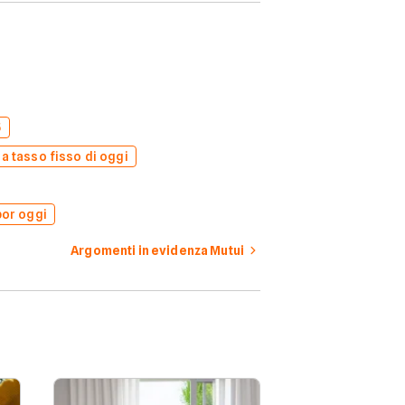
5
 a tasso fisso di oggi
bor oggi
Argomenti in evidenza Mutui