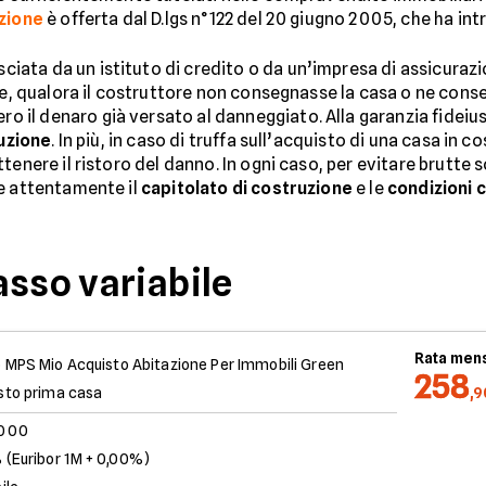
uzione
è offerta dal D.lgs n°122 del 20 giugno 2005, che ha int
asciata da un istituto di credito o da un’impresa di assicura
ne, qualora il costruttore non consegnasse la casa o ne cons
ro il denaro già versato al danneggiato. Alla garanzia fideius
ruzione
. In più, in caso di truffa sull’acquisto di una casa in c
tenere il ristoro del danno. In ogni caso, per evitare brutte s
re attentamente il
capitolato di costruzione
e le
condizioni 
asso variabile
Rata mens
 MPS Mio Acquisto Abitazione Per Immobili Green
258
sto prima casa
,
.000
 (Euribor 1M + 0,00%)