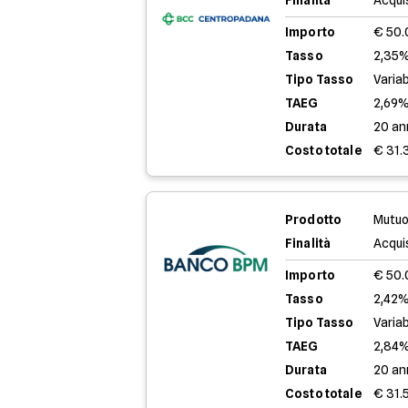
Finalità
Acqui
Importo
€ 50
Tasso
2,35%
Tipo Tasso
Variab
TAEG
2,69
Durata
20 an
Costo totale
€ 31.
Prodotto
Mutuo
Finalità
Acqui
Importo
€ 50
Tasso
2,42%
Tipo Tasso
Variab
TAEG
2,84
Durata
20 an
Costo totale
€ 31.