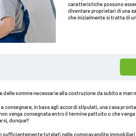
caratteristiche possono esser
diventare proprietari di una
c
che inizialmente si tratta di u
e delle somme necessarie alla costruzione da subito e man 
a consegnare, in base agli accordi stipulati, una casa pronta 
non venga consegnata entro il termine pattuito o che veng
arsi, dunque?
o sufficientemente tutelati nelle compravendite immobiliari 