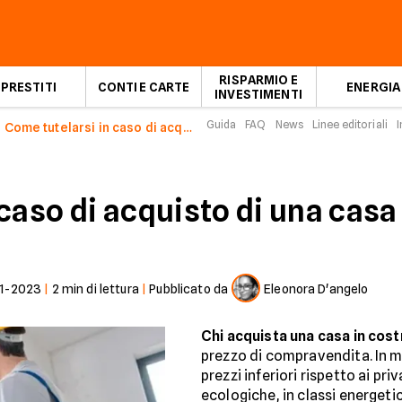
RISPARMIO E
PRESTITI
CONTI E CARTE
ENERGIA
INVESTIMENTI
Guida
FAQ
News
Linee editoriali
I
Come tutelarsi in caso di acquisto di una casa in costruzione
caso di acquisto di una casa
1-2023
|
2
min di lettura
|
Pubblicato da
Eleonora D'angelo
Chi acquista una casa in cos
prezzo di compravendita. In m
prezzi inferiori rispetto ai priv
ecologiche, in classi energetic