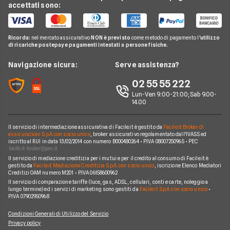
Guida Mutui
Mutuo Costruzione Casa
accettati sono:
Mutuo a tasso variabile
Intesa Sanpaolo
Telefonia Mobile
Domande Mutui
Mutuo Liquidità
Mutuo a tasso misto
UBI Banca
Pay TV
Glossario Mutui
Mutui Asta
Ricorda:
nel mercato assicurativo
NON è previsto
come metodo di pagamento l'
utilizzo
Mutui Agevolati
BNL
di ricariche postepay e pagamenti intestati a persone fisiche.
Noleggio Lungo Termine
Notizie Mutui
Assicurazione Mutuo
Mutui INPS/INPDAP
ING
News
Navigazione sicura:
Serve assistenza?
Argomenti in evidenza Mutui
Sostituzione Mutuo
Mutuo Giovani
Poste Italiane
Chi siamo
02 55 55 222
Calcolatore rata mutuo
Mutuo 100 per cento
Credit Agricole
Lun-Ven 9:00-21:00; Sab 9.00-
Perché scegliere Facile.it
14.00
Migliori Mutui Surroga
WeBank
Contatti
CheBanca!
Il servizio di intermediazione assicurativa di Facile.it è gestito da
Facile.it Broker di
Mappa del sito
assicurazioni S.p.A. con socio unico
, broker assicurativo regolamentato dall'IVASS ed
iscritto al RUI in data 13/02/2014 con numero B000480264 • P.IVA 08007250965 • PEC
Credem
Il servizio di mediazione creditizia per i mutui e per il credito al consumo di Facile.it è
Banche e finanziarie
gestito da
Facile.it Mediazione Creditizia S.p.A. con socio unico
, iscrizione Elenco Mediatori
Creditizi OAM numero M201 • P.IVA 06158600962
Il servizio di comparazione tariffe (luce, gas, ADSL, cellulari, conti e carte, noleggio a
lungo termine) ed i servizi di marketing sono gestiti da
Facile.it S.p.A. con socio unico
•
P.IVA 07902950968
Condizioni Generali di Utilizzo del Servizio
Privacy policy