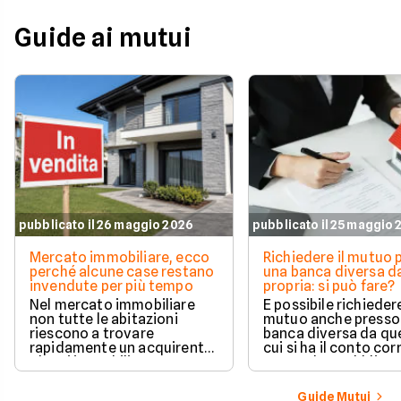
Guide ai mutui
pubblicato il 26 maggio 2026
pubblicato il 25 maggio
Mercato immobiliare, ecco
Richiedere il mutuo 
perché alcune case restano
una banca diversa da
invendute per più tempo
propria: si può fare?
Nel mercato immobiliare
È possibile richieder
non tutte le abitazioni
mutuo anche presso
riescono a trovare
banca diversa da que
rapidamente un acquirente.
cui si ha il conto cor
Alcuni immobili vengono
senza alcun obbligo 
venduti in poche settimane,
trasferire il proprio
mentre altri restano online
rapporto bancario. L
Guide Mutui