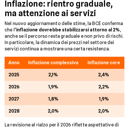
Inflazione: rientro graduale,
ma attenzione ai servizi
Nel nuovo aggiornamento delle stime, la BCE conferma
che l’
inflazione dovrebbe stabilizzarsi attorno al 2%
,
anche se il percorso resta graduale e non privo di rischi.
In particolare, la dinamica dei prezzi nel settore dei
servizi continua a mostrare una certa resistenza.
Anno
Inflazione complessiva
Inflazione core
2025
2,1%
2,4%
2026
1,9%
2,2%
2027
1,8%
1,9%
2028
2,0%
2,0%
La revisione al rialzo per il 2026 riflette aspettative di