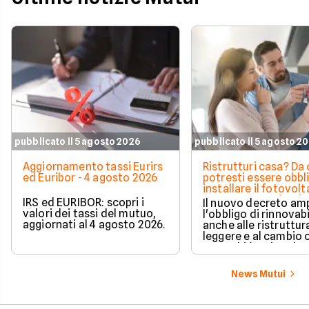
pubblicato il 5 agosto 2026
pubblicato il 5 agosto 2
Aggiornamento tassi Eurirs
Ristrutturi casa? Da 
ed Euribor - 4 agosto 2026
potresti essere obbl
installare il fotovolt
nuova norma che ri
IRS ed EURIBOR: scopri i
Il nuovo decreto amp
milioni di italiani
valori dei tassi del mutuo,
l'obbligo di rinnovabi
aggiornati al 4 agosto 2026.
anche alle ristruttur
leggere e al cambio 
ecco chi è coinvolto
cambia in pratica.
News Mutui