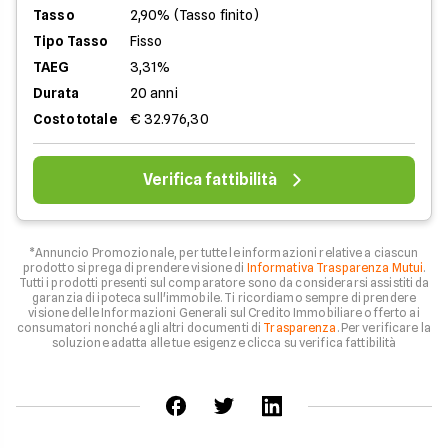
Tasso
2,90% (Tasso finito)
Tipo Tasso
Fisso
TAEG
3,31%
Durata
20 anni
Costo totale
€ 32.976,30
Verifica fattibilità
*Annuncio Promozionale, per tutte le informazioni relative a ciascun
prodotto si prega di prendere visione di
Informativa Trasparenza Mutui
.
Tutti i prodotti presenti sul comparatore sono da considerarsi assistiti da
garanzia di ipoteca sull'immobile. Ti ricordiamo sempre di prendere
visione delle Informazioni Generali sul Credito Immobiliare offerto ai
consumatori nonché agli altri documenti di
Trasparenza
. Per verificare la
soluzione adatta alle tue esigenze clicca su verifica fattibilità