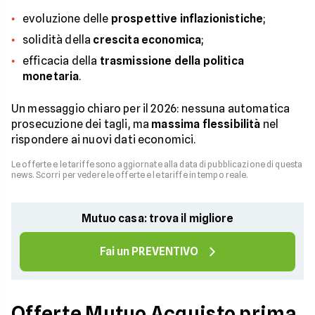
evoluzione delle
prospettive inflazionistiche
;
solidità della
crescita economica
;
efficacia della
trasmissione della politica
monetaria
.
Un messaggio chiaro per il 2026: nessuna automatica
prosecuzione dei tagli, ma
massima flessibilità
nel
rispondere ai nuovi dati economici.
Le offerte e le tariffe sono aggiornate alla data di pubblicazione di questa
news. Scorri per vedere le offerte e le tariffe in tempo reale.
Mutuo casa: trova il migliore
Fai un PREVENTIVO
Offerte Mutuo Acquisto prima