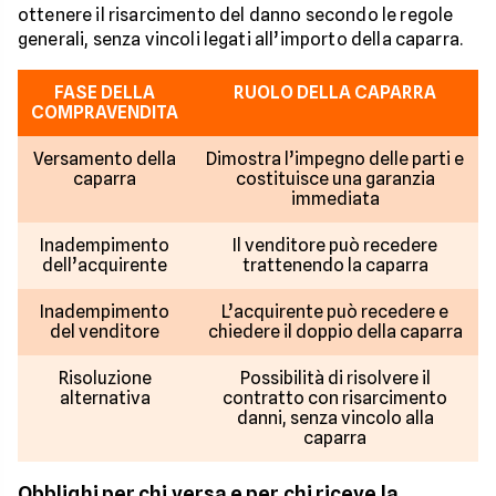
ottenere il risarcimento del danno secondo le regole
generali, senza vincoli legati all’importo della caparra.
FASE DELLA
RUOLO DELLA CAPARRA
COMPRAVENDITA
Versamento della
Dimostra l’impegno delle parti e
caparra
costituisce una garanzia
immediata
Inadempimento
Il venditore può recedere
dell’acquirente
trattenendo la caparra
Inadempimento
L’acquirente può recedere e
del venditore
chiedere il doppio della caparra
Risoluzione
Possibilità di risolvere il
alternativa
contratto con risarcimento
danni, senza vincolo alla
caparra
Obblighi per chi versa e per chi riceve la