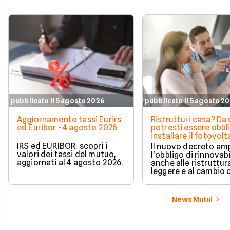
comunque maggior
attenzione operativ
pubblicato il 5 agosto 2026
pubblicato il 5 agosto 2
Aggiornamento tassi Eurirs
Ristrutturi casa? Da 
ed Euribor - 4 agosto 2026
potresti essere obbl
installare il fotovolt
nuova norma che ri
IRS ed EURIBOR: scopri i
Il nuovo decreto amp
milioni di italiani
valori dei tassi del mutuo,
l'obbligo di rinnovabi
aggiornati al 4 agosto 2026.
anche alle ristruttur
leggere e al cambio 
ecco chi è coinvolto
cambia in pratica.
News Mutui