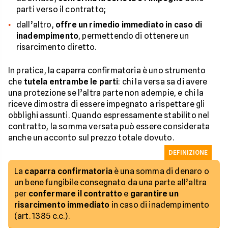
parti verso il contratto;
dall’altro,
offre un rimedio immediato in caso di
inadempimento
, permettendo di ottenere un
risarcimento diretto.
In pratica, la caparra confirmatoria è uno strumento
che
tutela entrambe le parti
: chi la versa sa di avere
una protezione se l’altra parte non adempie, e chi la
riceve dimostra di essere impegnato a rispettare gli
obblighi assunti. Quando espressamente stabilito nel
contratto, la somma versata può essere considerata
anche un acconto sul prezzo totale dovuto.
DEFINIZIONE
La
caparra confirmatoria
è una somma di denaro o
un bene fungibile consegnato da una parte all’altra
per
confermare il contratto
e
garantire un
risarcimento immediato
in caso di inadempimento
(art. 1385 c.c.).