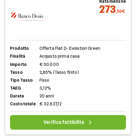
Rata mensile
273
,56€
Prodotto
Offerta Flat D- Evolution Green
Finalità
Acquisto prima casa
Importo
€ 50.000
Tasso
2,85% (Tasso finito)
Tipo Tasso
Fisso
TAEG
3,12%
Durata
20 anni
Costo totale
€ 32.827,12
Verifica fattibilità