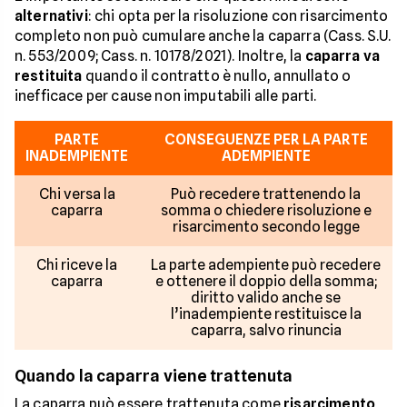
alternativi
: chi opta per la risoluzione con risarcimento
completo non può cumulare anche la caparra (Cass. S.U.
n. 553/2009; Cass. n. 10178/2021). Inoltre, la
caparra va
restituita
quando il contratto è nullo, annullato o
inefficace per cause non imputabili alle parti.
PARTE
CONSEGUENZE PER LA PARTE
INADEMPIENTE
ADEMPIENTE
Chi versa la
Può recedere trattenendo la
caparra
somma o chiedere risoluzione e
risarcimento secondo legge
Chi riceve la
La parte adempiente può recedere
caparra
e ottenere il doppio della somma;
diritto valido anche se
l’inadempiente restituisce la
caparra, salvo rinuncia
Quando la caparra viene trattenuta
La caparra può essere trattenuta come
risarcimento