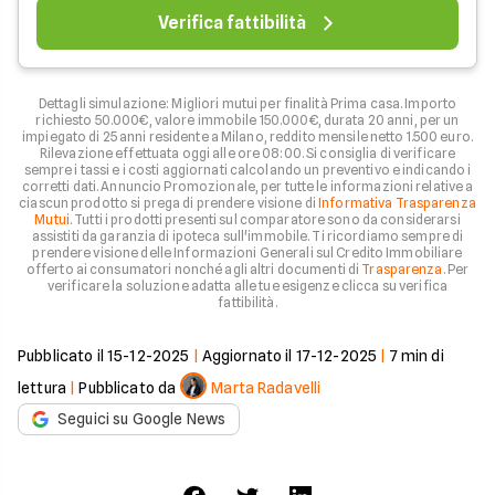
Verifica fattibilità
Dettagli simulazione: Migliori mutui per finalità Prima casa. Importo
richiesto 50.000€, valore immobile 150.000€, durata 20 anni, per un
impiegato di 25 anni residente a Milano, reddito mensile netto 1.500 euro.
Rilevazione effettuata oggi alle ore 08:00. Si consiglia di verificare
sempre i tassi e i costi aggiornati calcolando un preventivo e indicando i
corretti dati. Annuncio Promozionale, per tutte le informazioni relative a
ciascun prodotto si prega di prendere visione di
Informativa Trasparenza
Mutui
. Tutti i prodotti presenti sul comparatore sono da considerarsi
assistiti da garanzia di ipoteca sull'immobile. Ti ricordiamo sempre di
prendere visione delle Informazioni Generali sul Credito Immobiliare
offerto ai consumatori nonché agli altri documenti di
Trasparenza
. Per
verificare la soluzione adatta alle tue esigenze clicca su verifica
fattibilità.
Pubblicato il
15-12-2025
|
Aggiornato il
17-12-2025
|
7
min di
lettura
|
Pubblicato da
Marta Radavelli
Seguici su Google News