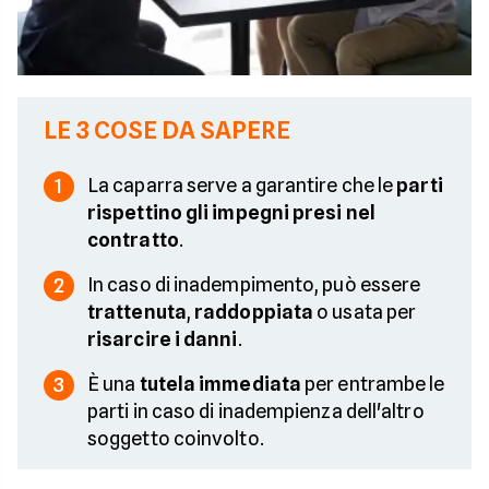
LE 3 COSE DA SAPERE
La caparra serve a garantire che le
parti
1
rispettino gli impegni presi nel
contratto
.
In caso di inadempimento, può essere
2
trattenuta
,
raddoppiata
o usata per
risarcire i danni
.
È una
tutela immediata
per entrambe le
3
parti in caso di inadempienza dell'altro
soggetto coinvolto.