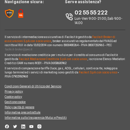
News
Navigazione sicura:
Serve assistenza?
Argomenti in evidenza Mutui
Sostituzione Mutuo
Mutuo Giovani
Poste Italiane
Chi siamo
02 55 55 222
Calcolatore rata mutuo
Mutuo 100 per cento
Credit Agricole
Lun-Ven 9:00-21:00; Sab 9.00-
Perché scegliere Facile.it
14.00
Migliori Mutui Surroga
WeBank
Contatti
CheBanca!
Il servizio di intermediazione assicurativa di Facile.it è gestito da
Facile.it Broker di
Mappa del sito
assicurazioni S.p.A. con socio unico
, broker assicurativo regolamentato dall'IVASS ed
iscritto al RUI in data 13/02/2014 con numero B000480264 • P.IVA 08007250965 • PEC
Credem
Il servizio di mediazione creditizia per i mutui e per il credito al consumo di Facile.it è
Banche e finanziarie
gestito da
Facile.it Mediazione Creditizia S.p.A. con socio unico
, iscrizione Elenco Mediatori
Creditizi OAM numero M201 • P.IVA 06158600962
Il servizio di comparazione tariffe (luce, gas, ADSL, cellulari, conti e carte, noleggio a
lungo termine) ed i servizi di marketing sono gestiti da
Facile.it S.p.A. con socio unico
•
P.IVA 07902950968
Condizioni Generali di Utilizzo del Servizio
Privacy policy
Cookie policy
Gestione cookie
Policy parità di genere
Informativa precontrattule
Informativa sulla trasparenza Mutui e Prestiti