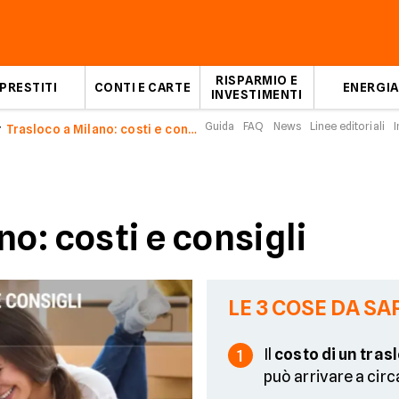
RISPARMIO E
PRESTITI
CONTI E CARTE
ENERGIA
INVESTIMENTI
Guida
FAQ
News
Linee editoriali
I
Trasloco a Milano: costi e consigli
no: costi e consigli
LE 3 COSE DA SA
Il
costo di un tras
1
può arrivare a cir