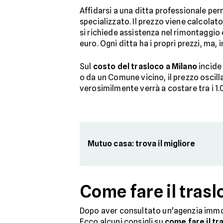
Affidarsi a una ditta professionale per
specializzato. Il prezzo viene calcolato
si richiede assistenza nel rimontaggio 
euro. Ogni ditta ha i propri prezzi, ma, 
Sul
costo del trasloco a Milano
incide
o da un Comune vicino, il prezzo oscill
verosimilmente verrà a costare tra i 1.
Mutuo casa: trova il migliore
Come fare il trasl
Dopo aver consultato un'agenzia immobi
Ecco alcuni consigli su
come fare il tr