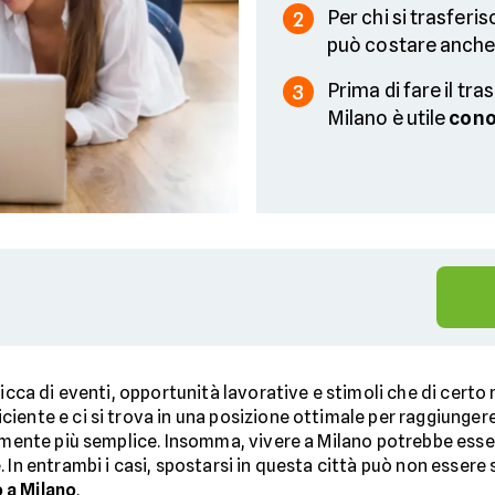
Per chi si trasferi
2
può costare anche
Prima di fare il tr
3
Milano è utile
cono
icca di eventi, opportunità lavorative e stimoli che di certo 
iente e ci si trova in una posizione ottimale per raggiungere 
amente più semplice. Insomma, vivere a Milano potrebbe esser
. In entrambi i casi, spostarsi in questa città può non ess
o a Milano
.