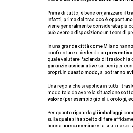
Prima di tutto, è bene organizzare il 
Infatti, prima del trasloco è opportuno
viene generalmente considerata più con
può avere a disposizione un team di pr
In una grande città come Milano hanno
confrontare chiedendo un
preventivo
quale valutare l'azienda di traslochi a 
garanzie assicurative
sui beni per con
propri. In questo modo, si potranno evi
Una regola che si applica in tutti i trasl
modo tale da avere la situazione sotto
valore
(per esempio gioielli, orologi, ecc
Per quanto riguarda gli
imballaggi
come
sulla quale si ha scelto di fare affidam
buona norma
nominare
la scatola scri