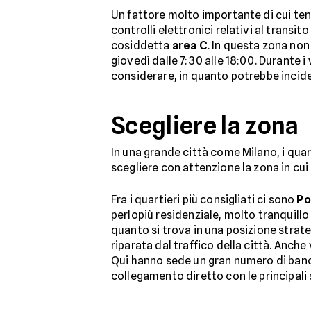
Un fattore molto importante di cui ten
controlli elettronici relativi al transi
cosiddetta
area C
. In questa zona non è
giovedì dalle 7:30 alle 18:00. Durante i
considerare, in quanto potrebbe incid
Scegliere la zona
In una grande città come Milano, i quarti
scegliere con attenzione la zona in cui
Fra i quartieri più consigliati ci sono
Po
perlopiù residenziale, molto tranquillo 
quanto si trova in una posizione strat
riparata dal traffico della città. Anche
Qui hanno sede un gran numero di banche
collegamento diretto con le principali 