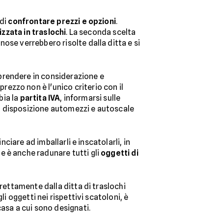
 di
confrontare prezzi e opzioni
.
izzata in traslochi
. La seconda scelta
ose verrebbero risolte dalla ditta e si
prendere in considerazione e
 prezzo non è l'unico criterio con il
bia la
partita IVA
, informarsi sulle
a a disposizione automezzi e autoscale
ciare ad imballarli e inscatolarli, in
e è anche radunare tutti gli
oggetti di
rettamente dalla ditta di traslochi
i oggetti nei rispettivi scatoloni, è
casa a cui sono designati.