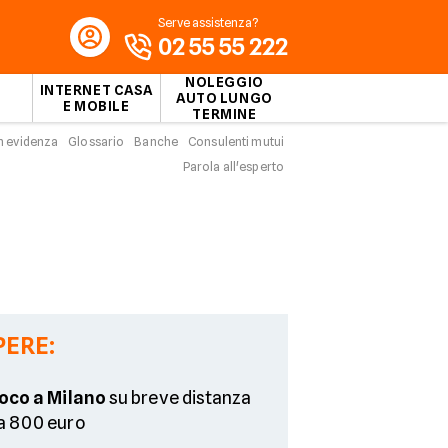
Serve assistenza?
02 55 55 222
NOLEGGIO
INTERNET CASA
AUTO LUNGO
E MOBILE
TERMINE
n evidenza
Glossario
Banche
Consulenti mutui
Parola all'esperto
PERE:
loco a Milano
su breve distanza
ca 800 euro