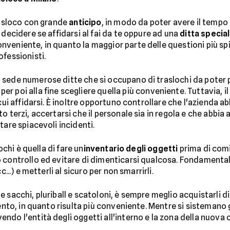
trasloco con grande
anticipo
, in modo da poter avere il tempo
 decidere se affidarsi al fai da te oppure ad una
ditta special
veniente, in quanto la maggior parte delle questioni più spin
ofessionisti.
 sede numerose ditte che si occupano di traslochi da poter 
per poi alla fine scegliere quella più conveniente. Tuttavia, il
cui affidarsi. È inoltre opportuno controllare che l'azienda ab
to terzi, accertarsi che il personale sia in regola e che abbi
tare spiacevoli incidenti.
ochi è quella di fare un
inventario degli oggetti
prima di comin
 controllo ed evitare di dimenticarsi qualcosa. Fondamental
...) e metterli al sicuro per non smarrirli.
 sacchi, pluriball e scatoloni, è sempre meglio acquistarli di
ento, in quanto risulta più conveniente. Mentre si sistemano gl
vendo l'entità degli oggetti all'interno e la zona della nuova 