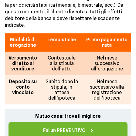
la periodicità stabilita (mensile, bimestrale, ecc.). Da
questo momento, il cliente diventa a tutti gli effetti
debitore della banca e deve rispettare le scadenze
indicate.
Modalità di
Tempistiche
Primo pagamento
erogazione
rata
Versamento
Contestuale
Nel mese
diretto al
alla stipula
successivo
venditore
dell’atto
all’erogazione
Deposito su
Subito dopo la
Nel mese
conto
stipula, in
successivo alla
vincolato
attesa
registrazione
dell’ipoteca
dell’ipoteca
Mutuo casa: trova il migliore
Fai un PREVENTIVO