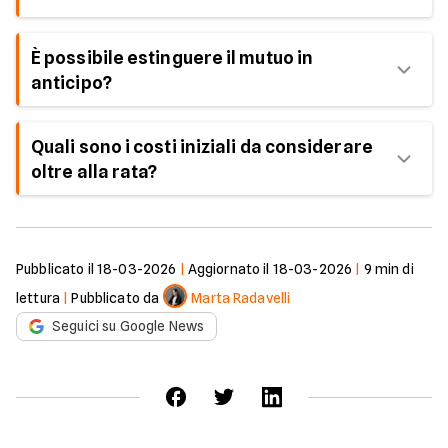
In caso di rifiuto, il mutuatario non riceve il
È possibile estinguere il mutuo in
finanziamento; è consigliabile verificare le
anticipo?
motivazioni e correggere eventuali criticità prima
di ripresentare la domanda.
Sì, l’estinzione anticipata è possibile, ma alcune
Quali sono i costi iniziali da considerare
banche possono applicare penali o costi
oltre alla rata?
amministrativi previsti dal contratto.
Oltre alla rata, occorre prevedere spese di
istruttoria, perizia, assicurazioni obbligatorie,
imposte notarili e eventuali commissioni bancarie.
Pubblicato il
18-03-2026
|
Aggiornato il
18-03-2026
|
9
min di
lettura
|
Pubblicato da
Marta Radavelli
Seguici su Google News