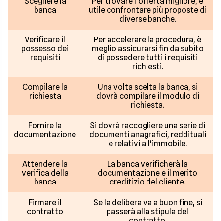
Scegliere la
Per trovare l'offerta migliore, è
banca
utile confrontare più proposte di
diverse banche.
Verificare il
Per accelerare la procedura, è
possesso dei
meglio assicurarsi fin da subito
requisiti
di possedere tutti i requisiti
richiesti.
Compilare la
Una volta scelta la banca, si
richiesta
dovrà compilare il modulo di
richiesta.
Fornire la
Si dovrà raccogliere una serie di
documentazione
documenti anagrafici, reddituali
e relativi all'immobile.
Attendere la
La banca verificherà la
verifica della
documentazione e il merito
banca
creditizio del cliente.
Firmare il
Se la delibera va a buon fine, si
contratto
passerà alla stipula del
contratto.