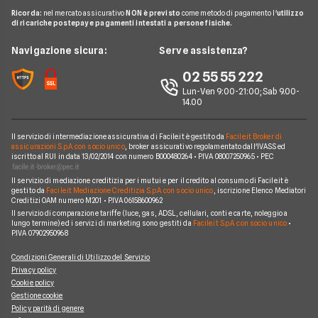
UBI Banca
Pay TV
Glossario Mutui
Mutui Asta
Ricorda:
nel mercato assicurativo
NON è previsto
come metodo di pagamento l'
utilizzo
Mutui Agevolati
BNL
di ricariche postepay e pagamenti intestati a persone fisiche.
Noleggio Lungo Termine
Notizie Mutui
Assicurazione Mutuo
Mutui INPS/INPDAP
ING
News
Navigazione sicura:
Serve assistenza?
Argomenti in evidenza Mutui
Sostituzione Mutuo
Mutuo Giovani
Poste Italiane
Chi siamo
02 55 55 222
Calcolatore rata mutuo
Mutuo 100 per cento
Credit Agricole
Lun-Ven 9:00-21:00; Sab 9.00-
Perché scegliere Facile.it
14.00
Migliori Mutui Surroga
WeBank
Contatti
CheBanca!
Il servizio di intermediazione assicurativa di Facile.it è gestito da
Facile.it Broker di
Mappa del sito
assicurazioni S.p.A. con socio unico
, broker assicurativo regolamentato dall'IVASS ed
iscritto al RUI in data 13/02/2014 con numero B000480264 • P.IVA 08007250965 • PEC
Credem
Il servizio di mediazione creditizia per i mutui e per il credito al consumo di Facile.it è
Banche e finanziarie
gestito da
Facile.it Mediazione Creditizia S.p.A. con socio unico
, iscrizione Elenco Mediatori
Creditizi OAM numero M201 • P.IVA 06158600962
Il servizio di comparazione tariffe (luce, gas, ADSL, cellulari, conti e carte, noleggio a
lungo termine) ed i servizi di marketing sono gestiti da
Facile.it S.p.A. con socio unico
•
P.IVA 07902950968
Condizioni Generali di Utilizzo del Servizio
Privacy policy
Cookie policy
Gestione cookie
Policy parità di genere