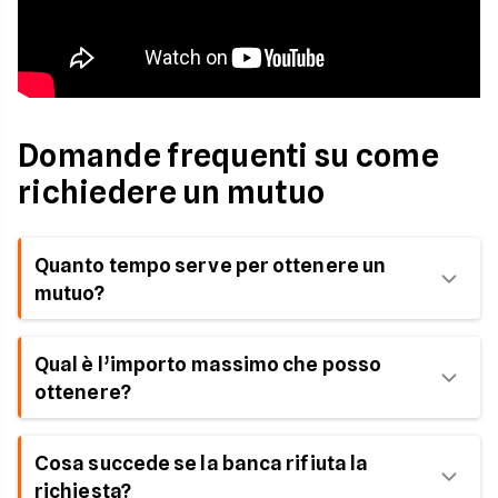
Domande frequenti su come
richiedere un mutuo
Quanto tempo serve per ottenere un
mutuo?
Il processo di approvazione richiede generalmente
Qual è l’importo massimo che posso
dalle 2 alle 6 settimane, a seconda della
ottenere?
completezza della documentazione e della
complessità della pratica.
L’importo dipende dal reddito, dalla capacità di
Cosa succede se la banca rifiuta la
rimborso e dal valore dell’immobile, con un
richiesta?
rapporto LTV solitamente tra il 70% e l’80%.