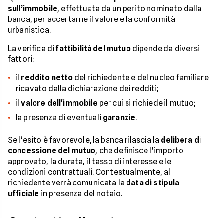
sull’immobile
, effettuata da un perito nominato dalla
banca, per accertarne il valore e la conformità
urbanistica.
La verifica di
fattibilità del mutuo
dipende da diversi
fattori:
il
reddito netto
del richiedente e del nucleo familiare
ricavato dalla dichiarazione dei redditi;
il
valore dell'immobile
per cui si richiede il mutuo;
la presenza di eventuali
garanzie
.
Se l'esito è favorevole, la banca rilascia la
delibera di
concessione del mutuo
, che definisce l’importo
approvato, la durata, il tasso di interesse e le
condizioni contrattuali. Contestualmente, al
richiedente verrà comunicata la
data di stipula
ufficiale
in presenza del notaio.