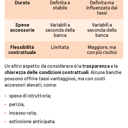
Durata
Definita e
Definita ma
stabile
influenzata dai
tassi
Spese
Variabili a
Variabili a
accessorie
seconda della
seconda della
banca
banca
Flessibilità
Limitata
Maggiore, ma
contrattuale
con più rischio
Un altro aspetto da considerare è la
trasparenza
e la
chiarezza delle condizioni contrattuali
. Alcune banche
possono offrire tassi vantaggiosi, ma con costi
accessori elevati, come:
spese di istruttoria;
perizia;
incasso rata;
estinzione anticipata.