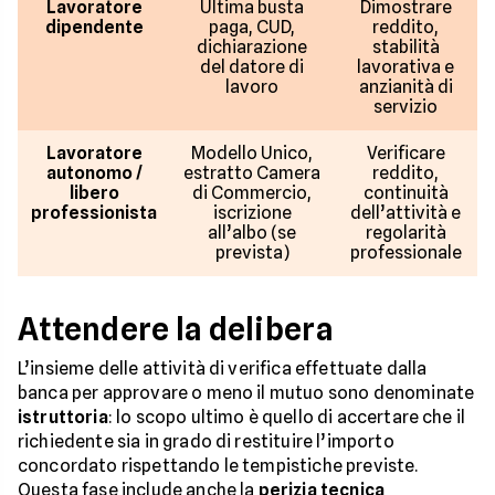
Lavoratore
Ultima busta
Dimostrare
dipendente
paga, CUD,
reddito,
dichiarazione
stabilità
del datore di
lavorativa e
lavoro
anzianità di
servizio
Lavoratore
Modello Unico,
Verificare
autonomo /
estratto Camera
reddito,
libero
di Commercio,
continuità
professionista
iscrizione
dell’attività e
all’albo (se
regolarità
prevista)
professionale
Attendere la delibera
L’insieme delle attività di verifica effettuate dalla
banca per approvare o meno il mutuo sono denominate
istruttoria
: lo scopo ultimo è quello di accertare che il
richiedente sia in grado di restituire l’importo
concordato rispettando le tempistiche previste.
Questa fase include anche la
perizia tecnica