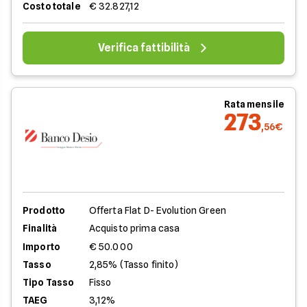
Costo totale
€ 32.827,12
Verifica fattibilità
Rata mensile
273
,56€
Prodotto
Offerta Flat D- Evolution Green
Finalità
Acquisto prima casa
Importo
€ 50.000
Tasso
2,85% (Tasso finito)
Tipo Tasso
Fisso
TAEG
3,12%