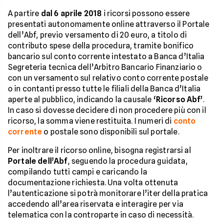
A partire
dal 6 aprile 2018
i ricorsi possono essere
presentati autonomamente online attraverso il Portale
dell’Abf, previo versamento di 20 euro, a titolo di
contributo spese della procedura, tramite bonifico
bancario sul conto corrente intestato a Banca d’Italia
Segreteria tecnica dell’Arbitro Bancario Finanziario o
con un versamento sul relativo conto corrente postale
o in contanti presso tutte le filiali della Banca d’Italia
aperte al pubblico, indicando la causale
‘Ricorso Abf’
.
In caso si dovesse decidere di non procedere più con il
ricorso, la somma viene restituita. I numeri di
conto
corrente
o postale sono disponibili sul portale.
Per inoltrare il ricorso online, bisogna registrarsi al
Portale dell’Abf
, seguendo la procedura guidata,
compilando tutti campi e caricando la
documentazione richiesta. Una volta ottenuta
l’autenticazione si potrà monitorare l’iter della pratica
accedendo all’area riservata e interagire per via
telematica con la controparte in caso di necessità.