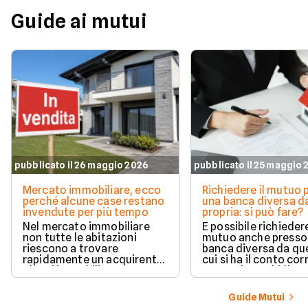
Guide ai mutui
pubblicato il 26 maggio 2026
pubblicato il 25 maggio
Mercato immobiliare, ecco
Richiedere il mutuo 
perché alcune case restano
una banca diversa da
invendute per più tempo
propria: si può fare?
Nel mercato immobiliare
È possibile richieder
non tutte le abitazioni
mutuo anche presso
riescono a trovare
banca diversa da que
rapidamente un acquirente.
cui si ha il conto cor
Alcuni immobili vengono
senza alcun obbligo 
venduti in poche settimane,
trasferire il proprio
mentre altri restano online
rapporto bancario. L
Guide Mutui
per mesi nonostante ribassi
valutazione della ri