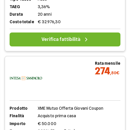
TAEG
3,36%
Durata
20 anni
Costo totale
€ 32.976,30
Verifica fattibilità
Rata mensile
274
,80€
Prodotto
XME Mutuo Offerta Giovani Coupon
Finalità
Acquisto prima casa
Importo
€ 50.000