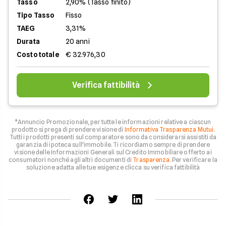
Tasso
2,90% (Tasso finito)
Tipo Tasso
Fisso
TAEG
3,31%
Durata
20 anni
Costo totale
€ 32.976,30
Verifica fattibilità
*Annuncio Promozionale, per tutte le informazioni relative a ciascun
prodotto si prega di prendere visione di
Informativa Trasparenza Mutui
.
Tutti i prodotti presenti sul comparatore sono da considerarsi assistiti da
garanzia di ipoteca sull'immobile. Ti ricordiamo sempre di prendere
visione delle Informazioni Generali sul Credito Immobiliare offerto ai
consumatori nonché agli altri documenti di
Trasparenza
. Per verificare la
soluzione adatta alle tue esigenze clicca su verifica fattibilità