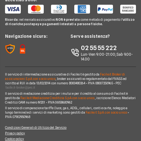
Mutuo a tasso variabile
Intesa Sanpaolo
Telefonia Mobile
Domande Mutui
Mutuo Liquidità
Mutuo a tasso misto
UBI Banca
Pay TV
Glossario Mutui
Mutui Asta
Ricorda:
nel mercato assicurativo
NON è previsto
come metodo di pagamento l'
utilizzo
Mutui Agevolati
BNL
di ricariche postepay e pagamenti intestati a persone fisiche.
Noleggio Lungo Termine
Notizie Mutui
Assicurazione Mutuo
Mutui INPS/INPDAP
ING
News
Navigazione sicura:
Serve assistenza?
Argomenti in evidenza Mutui
Sostituzione Mutuo
Mutuo Giovani
Poste Italiane
Chi siamo
02 55 55 222
Calcolatore rata mutuo
Mutuo 100 per cento
Credit Agricole
Lun-Ven 9:00-21:00; Sab 9.00-
Perché scegliere Facile.it
14.00
Migliori Mutui Surroga
WeBank
Contatti
CheBanca!
Il servizio di intermediazione assicurativa di Facile.it è gestito da
Facile.it Broker di
Mappa del sito
assicurazioni S.p.A. con socio unico
, broker assicurativo regolamentato dall'IVASS ed
iscritto al RUI in data 13/02/2014 con numero B000480264 • P.IVA 08007250965 • PEC
Credem
Il servizio di mediazione creditizia per i mutui e per il credito al consumo di Facile.it è
Banche e finanziarie
gestito da
Facile.it Mediazione Creditizia S.p.A. con socio unico
, iscrizione Elenco Mediatori
Creditizi OAM numero M201 • P.IVA 06158600962
Il servizio di comparazione tariffe (luce, gas, ADSL, cellulari, conti e carte, noleggio a
lungo termine) ed i servizi di marketing sono gestiti da
Facile.it S.p.A. con socio unico
•
P.IVA 07902950968
Condizioni Generali di Utilizzo del Servizio
Privacy policy
Cookie policy