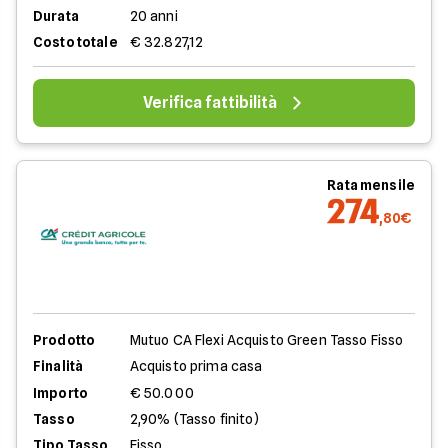
Durata
20 anni
Costo totale
€ 32.827,12
Verifica fattibilità
Rata mensile
274
,80€
Prodotto
Mutuo CA Flexi Acquisto Green Tasso Fisso
Finalità
Acquisto prima casa
Importo
€ 50.000
Tasso
2,90% (Tasso finito)
Tipo Tasso
Fisso