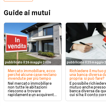
Guide ai mutui
pubblicato il 26 maggio 2026
pubblicato il 25 maggio
Mercato immobiliare, ecco
Richiedere il mutuo 
perché alcune case restano
una banca diversa da
invendute per più tempo
propria: si può fare?
Nel mercato immobiliare
È possibile richieder
non tutte le abitazioni
mutuo anche presso
riescono a trovare
banca diversa da que
rapidamente un acquirente.
cui si ha il conto cor
Alcuni immobili vengono
senza alcun obbligo 
venduti in poche settimane,
trasferire il proprio