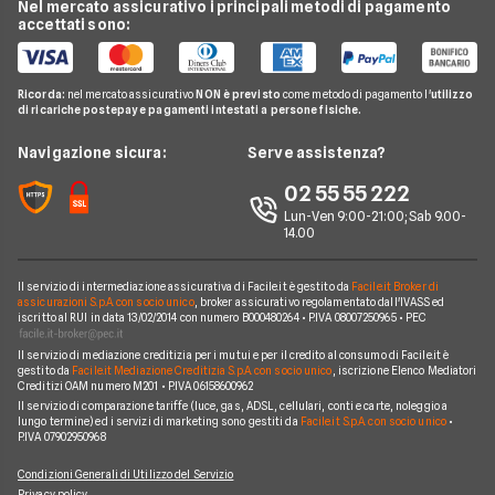
Banca Mediolanum
Nel mercato assicurativo i principali metodi di pagamento
Conti e Carte
Guida Mutui
Mutuo Costruzione Casa
accettati sono:
Mutuo a tasso variabile
Intesa Sanpaolo
Telefonia Mobile
Domande Mutui
Mutuo Liquidità
Mutuo a tasso misto
UBI Banca
Pay TV
Glossario Mutui
Mutui Asta
Ricorda:
nel mercato assicurativo
NON è previsto
come metodo di pagamento l'
utilizzo
Mutui Agevolati
BNL
di ricariche postepay e pagamenti intestati a persone fisiche.
Noleggio Lungo Termine
Notizie Mutui
Assicurazione Mutuo
Mutui INPS/INPDAP
ING
News
Navigazione sicura:
Serve assistenza?
Argomenti in evidenza Mutui
Sostituzione Mutuo
Mutuo Giovani
Poste Italiane
Chi siamo
02 55 55 222
Calcolatore rata mutuo
Mutuo 100 per cento
Credit Agricole
Lun-Ven 9:00-21:00; Sab 9.00-
Perché scegliere Facile.it
14.00
Migliori Mutui Surroga
WeBank
Contatti
CheBanca!
Il servizio di intermediazione assicurativa di Facile.it è gestito da
Facile.it Broker di
Mappa del sito
assicurazioni S.p.A. con socio unico
, broker assicurativo regolamentato dall'IVASS ed
iscritto al RUI in data 13/02/2014 con numero B000480264 • P.IVA 08007250965 • PEC
Credem
Il servizio di mediazione creditizia per i mutui e per il credito al consumo di Facile.it è
Banche e finanziarie
gestito da
Facile.it Mediazione Creditizia S.p.A. con socio unico
, iscrizione Elenco Mediatori
Creditizi OAM numero M201 • P.IVA 06158600962
Il servizio di comparazione tariffe (luce, gas, ADSL, cellulari, conti e carte, noleggio a
lungo termine) ed i servizi di marketing sono gestiti da
Facile.it S.p.A. con socio unico
•
P.IVA 07902950968
Condizioni Generali di Utilizzo del Servizio
Privacy policy