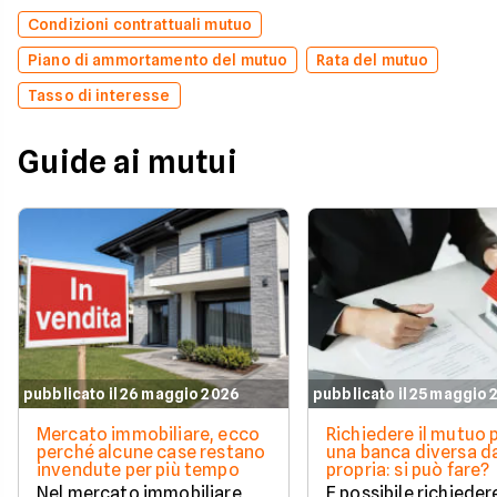
Condizioni contrattuali mutuo
Piano di ammortamento del mutuo
Rata del mutuo
Tasso di interesse
Guide ai mutui
pubblicato il 26 maggio 2026
pubblicato il 25 maggio
Mercato immobiliare, ecco
Richiedere il mutuo 
perché alcune case restano
una banca diversa da
invendute per più tempo
propria: si può fare?
Nel mercato immobiliare
È possibile richieder