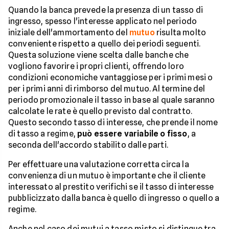
Quando la banca prevede la presenza di un tasso di
ingresso, spesso l'interesse applicato nel periodo
iniziale dell'ammortamento del
mutuo
risulta molto
conveniente rispetto a quello dei periodi seguenti.
Questa soluzione viene scelta dalle banche che
vogliono favorire i propri clienti, offrendo loro
condizioni economiche vantaggiose per i primi mesi o
per i primi anni di rimborso del mutuo. Al termine del
periodo promozionale il tasso in base al quale saranno
calcolate le rate è quello previsto dal contratto.
Questo secondo tasso di interesse, che prende il nome
di tasso a regime,
può essere variabile o fisso
, a
seconda dell'accordo stabilito dalle parti.
Per effettuare una valutazione corretta circa la
convenienza di un mutuo è importante che il cliente
interessato al prestito verifichi se il tasso di interesse
pubblicizzato dalla banca è quello di ingresso o quello a
regime.
Anche nel caso dei mutui a tasso misto si distingue tra