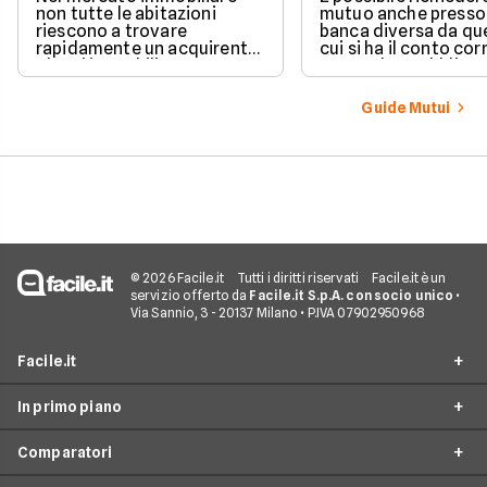
non tutte le abitazioni
mutuo anche presso
riescono a trovare
banca diversa da que
rapidamente un acquirente.
cui si ha il conto cor
Alcuni immobili vengono
senza alcun obbligo 
venduti in poche settimane,
trasferire il proprio
mentre altri restano online
rapporto bancario. L
Guide Mutui
per mesi nonostante ribassi
valutazione della ri
di prezzo e numerose visite.
avviene in modo a
e la gestione separa
due rapporti richied
comunque maggior
attenzione operativ
© 2026 Facile.it
Tutti i diritti riservati
Facile.it è un
servizio offerto da
Facile.it S.p.A. con socio unico
•
Via Sannio, 3 - 20137 Milano • P.IVA 07902950968
Facile.it
In primo piano
Assicurazioni
Comparatori
Prestiti
Mutui On Line