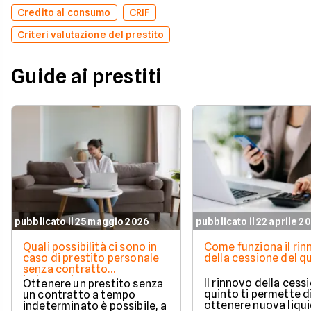
Credito al consumo
CRIF
Criteri valutazione del prestito
Guide ai prestiti
pubblicato il 25 maggio 2026
pubblicato il 22 aprile 2
Quali possibilità ci sono in
Come funziona il ri
caso di prestito personale
della cessione del q
senza contratto
indeterminato
Il rinnovo della cess
Ottenere un prestito senza
quinto ti permette d
un contratto a tempo
ottenere nuova liqui
indeterminato è possibile, a