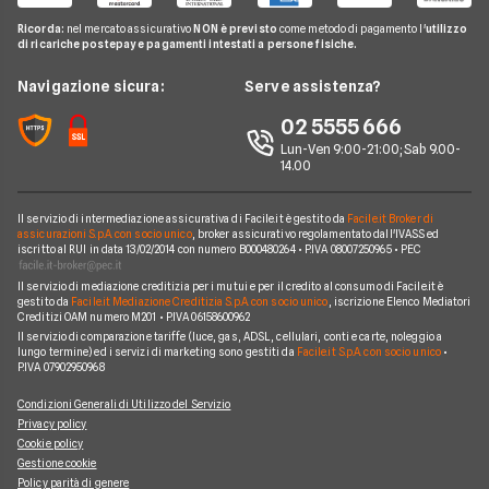
Unicredit
Pay TV
FAQ Prestiti
Prestiti Arredamento
Ricorda:
nel mercato assicurativo
NON è previsto
come metodo di pagamento l'
utilizzo
Prestiti Veloci
Consel
di ricariche postepay e pagamenti intestati a persone fisiche.
Noleggio Lungo Termine
Glossario Prestiti
Consolidamento Debiti
Prestiti a Protestati
Intesa San Paolo
News
Navigazione sicura:
Serve assistenza?
Notizie Prestiti
Prestiti Imprese
Prestiti INPDAP
BNL
Chi siamo
02 5555 666
Argomenti in evidenza Prestiti
Prestiti Microcredito
Prestiti per giovani
Fineco
Lun-Ven 9:00-21:00; Sab 9.00-
Perché scegliere Facile.it
Calcolo rata prestito
Finanza Agevolata
14.00
Prestiti senza busta paga
ING
Contatti
Factoring
Prestiti per disoccupati
Poste Italiane
Il servizio di intermediazione assicurativa di Facile.it è gestito da
Facile.it Broker di
Mappa del sito
Migliori Prestiti
assicurazioni S.p.A. con socio unico
, broker assicurativo regolamentato dall'IVASS ed
iscritto al RUI in data 13/02/2014 con numero B000480264 • P.IVA 08007250965 • PEC
Banche e finanziarie
Prestito per ristrutturazione
Il servizio di mediazione creditizia per i mutui e per il credito al consumo di Facile.it è
gestito da
Facile.it Mediazione Creditizia S.p.A. con socio unico
, iscrizione Elenco Mediatori
Creditizi OAM numero M201 • P.IVA 06158600962
Il servizio di comparazione tariffe (luce, gas, ADSL, cellulari, conti e carte, noleggio a
lungo termine) ed i servizi di marketing sono gestiti da
Facile.it S.p.A. con socio unico
•
P.IVA 07902950968
Condizioni Generali di Utilizzo del Servizio
Privacy policy
Cookie policy
Gestione cookie
Policy parità di genere