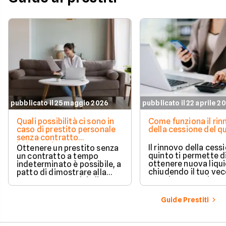
pubblicato il 25 maggio 2026
pubblicato il 22 aprile 2
Quali possibilità ci sono in
Come funziona il ri
caso di prestito personale
della cessione del q
senza contratto
indeterminato
Il rinnovo della cess
Ottenere un prestito senza
quinto ti permette d
un contratto a tempo
ottenere nuova liqui
indeterminato è possibile, a
chiudendo il tuo ve
patto di dimostrare alla
prestito per aprirne 
banca una capacità di
vantaggioso.
rimborso solida e costante.
Scopri quali sono i requisiti
Guide Prestiti
necessari, come le banche
valutano il tuo profilo e
quali strategie puoi