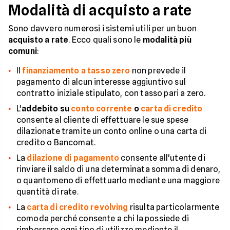
Modalità di acquisto a rate
Sono davvero numerosi i sistemi utili per un buon
acquisto a rate
. Ecco quali sono le
modalità più
comuni
:
Il
finanziamento a tasso zero
non prevede il
pagamento di alcun interesse aggiuntivo sul
contratto iniziale stipulato, con tasso pari a zero.
L'
addebito su
conto corrente
o
carta di credito
consente al cliente di effettuare le sue spese
dilazionate tramite un conto online o una carta di
credito o Bancomat.
La
dilazione di pagamento
consente all'utente di
rinviare il saldo di una determinata somma di denaro,
o quantomeno di effettuarlo mediante una maggiore
quantità di rate.
La
carta di credito revolving
risulta particolarmente
comoda perché consente a chi la possiede di
rimborsare ogni tipo di utilizzo mediante il