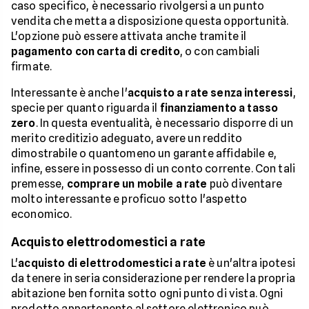
caso specifico, è necessario rivolgersi a un punto
vendita che metta a disposizione questa opportunità.
L'opzione può essere attivata anche tramite il
pagamento con carta di credito
, o con cambiali
firmate.
Interessante è anche l'
acquisto a rate senza interessi
,
specie per quanto riguarda il
finanziamento a tasso
zero
. In questa eventualità, è necessario disporre di un
merito creditizio adeguato, avere un reddito
dimostrabile o quantomeno un garante affidabile e,
infine, essere in possesso di un conto corrente. Con tali
premesse,
comprare un mobile a rate
può diventare
molto interessante e proficuo sotto l'aspetto
economico.
Acquisto elettrodomestici a rate
L'
acquisto di elettrodomestici a rate
è un'altra ipotesi
da tenere in seria considerazione per rendere la propria
abitazione ben fornita sotto ogni punto di vista. Ogni
prodotto appartenente al settore elettronico può