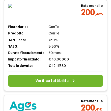
Rata mensile
200
,38€
Finanziaria:
ConTe
Prodotto:
ConTe
TAN Fisso:
7,50%
TAEG:
8,33%
Durata finanziamento:
60 mesi
Importo finanziato:
€ 10.000,00
Totale dovuto:
€ 12.167,80
Verifica fattibilità
Rata mensile
200
,41€