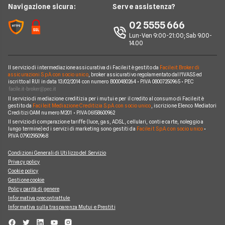
Intesa San Paolo
News
Navigazione sicura:
Serve assistenza?
Notizie Prestiti
Prestiti Imprese
Prestiti INPDAP
BNL
Chi siamo
02 5555 666
Argomenti in evidenza Prestiti
Prestiti Microcredito
Prestiti per giovani
Fineco
Lun-Ven 9:00-21:00; Sab 9.00-
Perché scegliere Facile.it
Calcolo rata prestito
Finanza Agevolata
14.00
Prestiti senza busta paga
ING
Contatti
Factoring
Prestiti per disoccupati
Poste Italiane
Il servizio di intermediazione assicurativa di Facile.it è gestito da
Facile.it Broker di
Mappa del sito
Migliori Prestiti
assicurazioni S.p.A. con socio unico
, broker assicurativo regolamentato dall'IVASS ed
iscritto al RUI in data 13/02/2014 con numero B000480264 • P.IVA 08007250965 • PEC
Banche e finanziarie
Prestito per ristrutturazione
Il servizio di mediazione creditizia per i mutui e per il credito al consumo di Facile.it è
gestito da
Facile.it Mediazione Creditizia S.p.A. con socio unico
, iscrizione Elenco Mediatori
Creditizi OAM numero M201 • P.IVA 06158600962
Il servizio di comparazione tariffe (luce, gas, ADSL, cellulari, conti e carte, noleggio a
lungo termine) ed i servizi di marketing sono gestiti da
Facile.it S.p.A. con socio unico
•
P.IVA 07902950968
Condizioni Generali di Utilizzo del Servizio
Privacy policy
Cookie policy
Gestione cookie
Policy parità di genere
Informativa precontrattule
Informativa sulla trasparenza Mutui e Prestiti