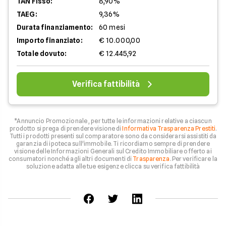
TAN Fisso:
8,90%
TAEG:
9,36%
Durata finanziamento:
60 mesi
Importo finanziato:
€ 10.000,00
Totale dovuto:
€ 12.445,92
Verifica fattibilità
*Annuncio Promozionale , per tutte le informazioni relative a ciascun
prodotto si prega di prendere visione di
Informativa Trasparenza Prestiti
.
Tutti i prodotti presenti sul comparatore sono da considerarsi assistiti da
garanzia di ipoteca sull'immobile. Ti ricordiamo sempre di prendere
visione delle Informazioni Generali sul Credito Immobiliare offerto ai
consumatori nonché agli altri documenti di
Trasparenza
. Per verificare la
soluzione adatta alle tue esigenze clicca su verifica fattibilità