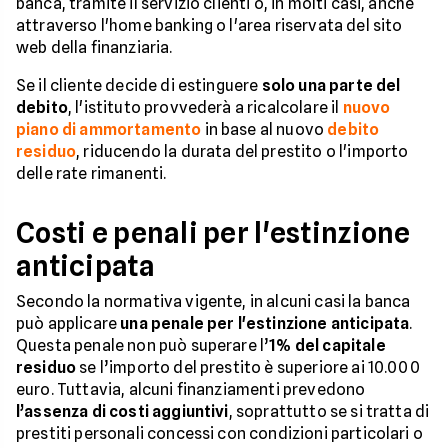
banca, tramite il servizio clienti o, in molti casi, anche
attraverso l'home banking o l'area riservata del sito
web della finanziaria.
Se il cliente decide di estinguere
solo una parte del
debito
, l'istituto provvederà a ricalcolare il
nuovo
piano di ammortamento
in base al nuovo
debito
residuo
, riducendo la durata del prestito o l'importo
delle rate rimanenti.
Costi e penali per l'estinzione
anticipata
Secondo la normativa vigente, in alcuni casi la banca
può applicare
una penale per l'estinzione anticipata
.
Questa penale non può superare l’
1% del capitale
residuo
se l’importo del prestito è superiore ai 10.000
euro. Tuttavia, alcuni finanziamenti prevedono
l’assenza di costi aggiuntivi
, soprattutto se si tratta di
prestiti personali concessi con condizioni particolari o