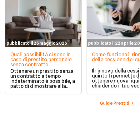
pubblicato il 25 maggio 2026
pubblicato il 22 aprile 2
Quali possibilità ci sono in
Come funziona il ri
caso di prestito personale
della cessione del q
senza contratto
indeterminato
Il rinnovo della cess
Ottenere un prestito senza
quinto ti permette d
un contratto a tempo
ottenere nuova liqui
indeterminato è possibile, a
chiudendo il tuo ve
patto di dimostrare alla
prestito per aprirne 
banca una capacità di
vantaggioso.
rimborso solida e costante.
Scopri quali sono i requisiti
Guide Prestiti
necessari, come le banche
valutano il tuo profilo e
quali strategie puoi
adottare per aumentare le
tue possibilità di successo.