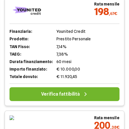
Rata mensile
198
,67€
Finanziaria:
Younited Credit
Prodotto:
Prestito Personale
TAN Fisso:
7,14%
TAEG:
7,38%
Durata finanziamento:
60 mesi
Importo finanziato:
€ 10.000,00
Totale dovuto:
€ 11.920,45
Verifica fattibilità
Rata mensile
200
,38€