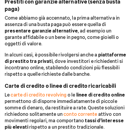
Prestiti con garanzie alternative (senza busta
paga)
Come abbiamo già accennato, la prima alternativa in
assenza di una busta paga può essere quella di
presentare garanzie alternative
, ad esempio un
garante affidabile o un bene in pegno, come gioielli o
oggetti di valore.
In alcuni casi, è possibile rivolgersi anche a
piattaforme
di prestito tra privati
, dove investitori e richiedenti si
incontrano online, stabilendo condizioni più flessibili
rispetto a quelle richieste dalle banche.
Carte di credito o linee di credito ricaricabili
Le
carte di credito revolving
o le
linee di credito online
permettono di disporre immediatamente di piccole
somme di denaro, da restituire a rate. Queste soluzioni
richiedono solitamente un
conto corrente
attivo con
movimenti regolari, ma comportano
tassi d’interesse
più elevati
rispetto a un prestito tradizionale.