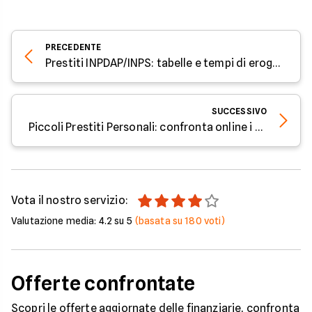
ottenere altri finanziamenti) e, se presente un
garante, il suo coinvolgimento nel pagamento. Se il
prestito è garantito da un bene, la banca può
PRECEDENTE
venderlo
per recuperare il credito, e nei casi più
Prestiti INPDAP/INPS: tabelle e tempi di erogazione
gravi si possono avviare azioni legali come
pignoramenti
, con conseguenze sul patrimonio e
sulla reputazione creditizia.
SUCCESSIVO
Piccoli Prestiti Personali: confronta online i mini prestiti
Vota il nostro servizio:
Valutazione media:
4.2
su 5
(basata su
180
voti)
Offerte confrontate
Scopri le offerte aggiornate delle finanziarie, confronta