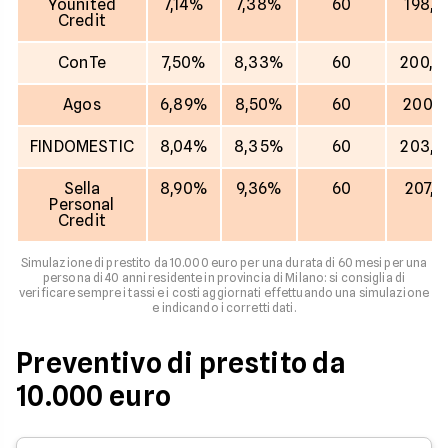
Younited
7,14%
7,38%
60
198,6
Credit
ConTe
7,50%
8,33%
60
200,3
Agos
6,89%
8,50%
60
200,4
FINDOMESTIC
8,04%
8,35%
60
203,0
Sella
8,90%
9,36%
60
207,1
Personal
Credit
Simulazione di prestito da 10.000 euro per una durata di 60 mesi per una
persona di 40 anni residente in provincia di Milano: si consiglia di
verificare sempre i tassi e i costi aggiornati effettuando una simulazione
e indicando i corretti dati.
Preventivo di prestito da
10.000 euro