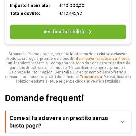
Importo finanziato:
€ 10.000,00
Totale dovuto:
€ 12.445,92
Verifica fattibilità
*Annuncio Promozionale , per tutte le informazioni relative a ciascun
prodotto si prega di prendere visione di
Informativa Trasparenza Prestiti
.
Tutti i prodotti presenti sul comparatore sono da considerarsi assistiti da
garanzia di ipoteca sull'immobile. Ti ricordiamo sempre di prendere
visione delle Informazioni Generali sul Credito Immobiliare offerto ai
consumatori nonché agli altri documenti di
Trasparenza
. Per verificare la
soluzione adatta alle tue esigenze clicca su verifica fattibilità
Domande frequenti
Come si fa ad avere un prestito senza
busta paga?