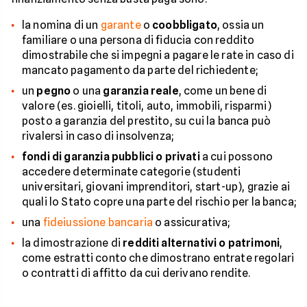
la nomina di un
garante
o
coobbligato
, ossia un
familiare o una persona di fiducia con reddito
dimostrabile che si impegni a pagare le rate in caso di
mancato pagamento da parte del richiedente;
un
pegno
o una
garanzia reale
, come un bene di
valore (es. gioielli, titoli, auto, immobili, risparmi)
posto a garanzia del prestito, su cui la banca può
rivalersi in caso di insolvenza;
fondi di garanzia pubblici o privati
a cui possono
accedere determinate categorie (studenti
universitari, giovani imprenditori, start-up), grazie ai
quali lo Stato copre una parte del rischio per la banca;
una
fideiussione bancaria
o assicurativa;
la dimostrazione di
redditi alternativi o patrimoni
,
come estratti conto che dimostrano entrate regolari
o contratti di affitto da cui derivano rendite.