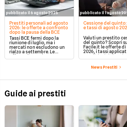
pubblicato il 6 agosto 2026
pubblicato il 1 agosto 2
Prestiti personali ad agosto
Cessione del quinto:
2026: le offerte a confronto
e tassi di agosto 20
dopo la pausa della BCE
Valuti un prestito c
Tassi BCE fermi dopo la
del quinto? Scopri s
riunione di luglio, ma i
Facile.it le offerte d
mercati non escludono un
2026, i tassi applicati
rialzo a settembre. Le
condizioni delle prin
offerte di prestito
soluzioni disponibili.
personale di agosto 2026 su
Facile.it a confronto.
News Prestiti
Guide ai prestiti