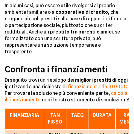
In alcuni casi, può essere utile rivolgersi al proprio
ambiente familiare o a
cooperative di credito
, che
erogano piccoli prestiti sulla base di rapporti di fiducia
o partecipazione sociale, piuttosto che su criteri
reddituali. Anche un
prestito tra parenti o amici
, se
formalizzato con una scrittura privata, può
rappresentare una soluzione temporanea e
trasparente.
Confronta i finanziamenti
Di seguito trovi un riepilogo dei
migliori prestiti di oggi
ipotizzando una richiesta di
finanziamento da 10.000€
.
Per trovare la soluzione più conveniente per te,
calcola
il finanziamento
con il nostro strumento di simulazione!
FINANZIARIA
TAN
TAEG
DURATA
RAT
FISSO
MENS