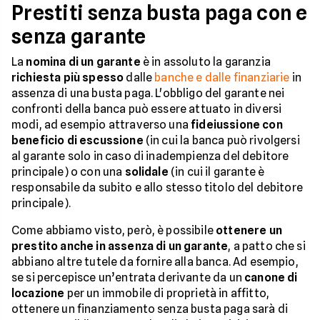
Prestiti senza busta paga con e
senza garante
La
nomina di un garante
è in assoluto la garanzia
richiesta più spesso
dalle
banche e dalle finanziarie
in
assenza di una busta paga. L'obbligo del garante nei
confronti della banca può essere attuato in diversi
modi, ad esempio attraverso una
fideiussione con
beneficio di escussione
(in cui la banca può rivolgersi
al garante solo in caso di inadempienza del debitore
principale) o con una
solidale
(in cui il garante è
responsabile da subito e allo stesso titolo del debitore
principale).
Come abbiamo visto, però, è possibile
ottenere un
prestito anche in assenza di un garante
, a patto che si
abbiano altre tutele da fornire alla banca. Ad esempio,
se si percepisce un’entrata derivante da un
canone di
locazione
per un immobile di proprietà in affitto,
ottenere un finanziamento senza busta paga sarà di