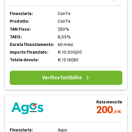
Finanziaria:
ConTe
Prodotto:
ConTe
TAN Fisso:
7,50%
TAEG:
8,33%
Durata finanziamento:
60 mesi
Importo finanziato:
€ 10.000,00
Totale dovuto:
€ 12.167,80
Verifica fattibilità
Rata mensile
200
,41€
Finanziaria:
Agos