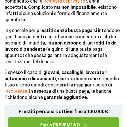
complicato che la
richiesta di prestito
venga
accettata. Complicato
ma non impossibile
: esistono
infatti alcune soluzioni e forme di finanziamento
specifiche.
In generale per
prestiti senza busta paga
si intendono
quei finanziamenti che le banche concedono a chi ha
bisogno di liquidità, ma
non dispone di un reddito da
lavoro dipendente
(e quindi di una busta paga,
appunto) che possa garantire adeguatamente la
restituzione del denaro.
È spesso il caso di
giovani
,
casalinghi
,
lavoratori
autonomi
o
disoccupati
, che non hanno uno stipendio
fisso e sono quindi considerati a maggior rischio di
insolvenza
. In assenza di una busta paga, le banche
richiedono alcune
garanzie aggiuntive
.
Prestiti personali: ottieni fino a 100.000€
Fai un PREVENTIVO