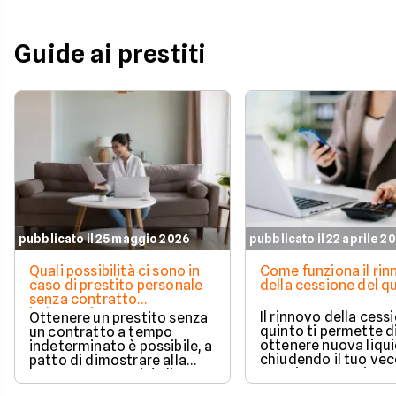
Guide ai prestiti
pubblicato il 25 maggio 2026
pubblicato il 22 aprile 2
Quali possibilità ci sono in
Come funziona il ri
caso di prestito personale
della cessione del q
senza contratto
indeterminato
Il rinnovo della cess
Ottenere un prestito senza
quinto ti permette d
un contratto a tempo
ottenere nuova liqui
indeterminato è possibile, a
chiudendo il tuo ve
patto di dimostrare alla
prestito per aprirne 
banca una capacità di
vantaggioso.
rimborso solida e costante.