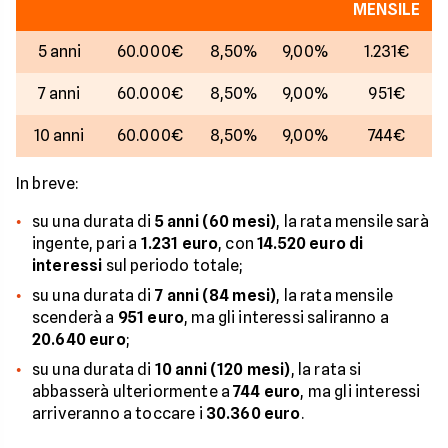
MENSILE
5 anni
60.000€
8,50%
9,00%
1.231€
7 anni
60.000€
8,50%
9,00%
951€
10 anni
60.000€
8,50%
9,00%
744€
In breve:
su una durata di
5 anni (60 mesi)
, la rata mensile sarà
ingente, pari a
1.231 euro
, con
14.520 euro di
interessi
sul periodo totale;
su una durata di
7 anni (84 mesi)
, la rata mensile
scenderà a
951 euro
, ma gli interessi saliranno a
20.640 euro
;
su una durata di
10 anni (120 mesi)
, la rata si
abbasserà ulteriormente a
744 euro
, ma gli interessi
arriveranno a toccare i
30.360 euro
.