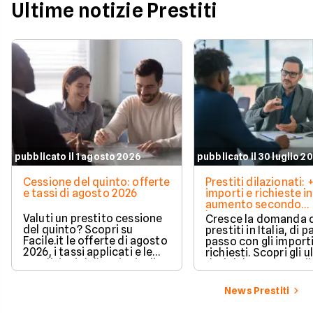
Ultime notizie Prestiti
pubblicato il 1 agosto 2026
pubblicato il 30 luglio 2
Cessione del quinto: offerte
Prestiti dilazionati:
e tassi di agosto 2026
importi e richieste in
aumento secondo
barometro CRIF
Valuti un prestito cessione
Cresce la domanda 
del quinto? Scopri su
prestiti in Italia, di pa
Facile.it le offerte di agosto
passo con gli import
2026, i tassi applicati e le
richiesti. Scopri gli u
condizioni delle principali
dati del CRIF su Facile
soluzioni disponibili.
News Prestiti