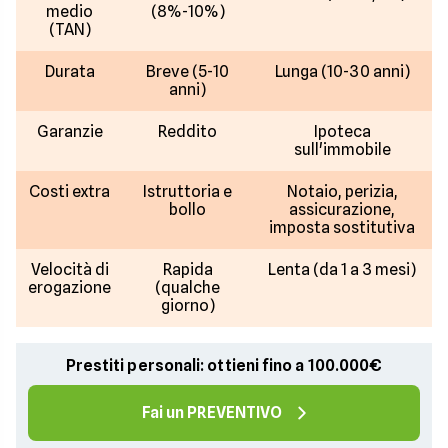
medio
(8%-10%)
(TAN)
Durata
Breve (5-10
Lunga (10-30 anni)
anni)
Garanzie
Reddito
Ipoteca
sull'immobile
Costi extra
Istruttoria e
Notaio, perizia,
bollo
assicurazione,
imposta sostitutiva
Velocità di
Rapida
Lenta (da 1 a 3 mesi)
erogazione
(qualche
giorno)
Prestiti personali: ottieni fino a 100.000€
Fai un PREVENTIVO