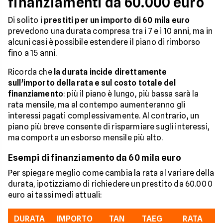
finanziamenti da 60.000 euro
Di solito i
prestiti per un importo di 60 mila euro
prevedono una durata compresa tra i 7 e i 10 anni, ma in
alcuni casi è possibile estendere il piano di rimborso
fino a 15 anni.
Ricorda che
la durata incide direttamente
sull’importo della rata e sul costo totale del
finanziamento
: più il piano è lungo, più bassa sarà la
rata mensile, ma al contempo aumenteranno gli
interessi pagati complessivamente. Al contrario, un
piano più breve consente di risparmiare sugli interessi,
ma comporta un esborso mensile più alto.
Esempi di finanziamento da 60 mila euro
Per spiegare meglio come cambia la rata al variare della
durata, ipotizziamo di richiedere un prestito da 60.000
euro ai tassi medi attuali:
DURATA
IMPORTO
TAN
TAEG
RATA