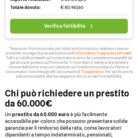
Totale dovuto:
€ 80.967,60
Verifica fattibilità
*Annuncio Promozionale, per tutte le informazioni relative a ciascun
prodotto si prega di prendere visione di
Informativa Trasparenza Prestiti
.
Tutti i prodotti presenti sul comparatore sono da considerarsi assistiti da
garanzia di ipoteca sull'immobile. Ti ricordiamo sempre di prendere
visione delle Informazioni Generali sul Credito Immobiliare offerto ai
consumatori nonché agli altri documenti di
Trasparenza
. Per verificare la
soluzione adatta alle tue esigenze clicca su verifica fattibilità.
Chi può richiedere un prestito
da 60.000€
Un
prestito da 60.000 euro
è più facilmente
accessibile per coloro che possono presentare solide
garanzie per il rimborso della rata, come lavoratori
dipendenti a tempo indeterminato, pensionati,