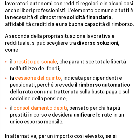
lavoratori autonomi con redditi regolari e in alcuni casi
anche liberi professionisti. L’elemento comune a tutti è
la necessità di dimostrare
solidità finanziaria
,
affidabilità creditizia e una buona capacità di rimborso.
A seconda della propria situazione lavorativa e
reddituale, si può scegliere tra
diverse soluzioni
,
come:
il
prestito personale
, che garantisce totale libertà
nell’utilizzo dei fondi;
la
cessione del quinto
, indicata per dipendenti e
pensionati, perché prevede il
rimborso automatico
della rata
con una trattenuta sulla busta paga o sul
cedolino della pensione;
il
consolidamento debiti
, pensato per chi ha più
prestiti in corso e desidera
unificare le rate
in un
unico esborso mensile.
In alternativa, per un importo così elevato,
se si