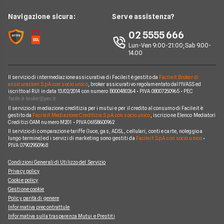
Glossario Prestiti
Consolidamento Debiti
Prestiti a Protestati
Intesa San Paolo
News
Navigazione sicura:
Serve assistenza?
Notizie Prestiti
Prestiti Imprese
Prestiti INPDAP
BNL
Chi siamo
02 5555 666
Argomenti in evidenza Prestiti
Prestiti Microcredito
Prestiti per giovani
Fineco
Lun-Ven 9:00-21:00; Sab 9.00-
Perché scegliere Facile.it
Calcolo rata prestito
Finanza Agevolata
14.00
Prestiti senza busta paga
ING
Contatti
Factoring
Prestiti per disoccupati
Poste Italiane
Il servizio di intermediazione assicurativa di Facile.it è gestito da
Facile.it Broker di
Mappa del sito
Migliori Prestiti
assicurazioni S.p.A. con socio unico
, broker assicurativo regolamentato dall'IVASS ed
iscritto al RUI in data 13/02/2014 con numero B000480264 • P.IVA 08007250965 • PEC
Banche e finanziarie
Prestito per ristrutturazione
Il servizio di mediazione creditizia per i mutui e per il credito al consumo di Facile.it è
gestito da
Facile.it Mediazione Creditizia S.p.A. con socio unico
, iscrizione Elenco Mediatori
Creditizi OAM numero M201 • P.IVA 06158600962
Il servizio di comparazione tariffe (luce, gas, ADSL, cellulari, conti e carte, noleggio a
lungo termine) ed i servizi di marketing sono gestiti da
Facile.it S.p.A. con socio unico
•
P.IVA 07902950968
Condizioni Generali di Utilizzo del Servizio
Privacy policy
Cookie policy
Gestione cookie
Policy parità di genere
Informativa precontrattule
Informativa sulla trasparenza Mutui e Prestiti