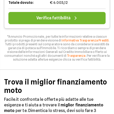
Totale dovuto:
€ 6.003,12
Verifica fattibilità
*Annuncio Promozionale , per tutte le informazioni relative a ciascun
prodotto si prega di prendere visione di
Informativa Trasparenza Prestiti
.
Tutti i prodotti presenti sul comparatore sono da considerarsi assistiti da
garanzia di ipoteca sull'immobile. Ti ricordiamo sempre di prendere
visione delle Informazioni Generali sul Credito Immobiliare offerto ai
consumatori nonché agli altri documenti di
Trasparenza
. Per verificare la
soluzione adatta alle tue esigenze clicca su verifica fattibilità.
Trova il miglior finanziamento
moto
Facile.it confronta le offerte più adatte alle tue
esigenze e ti aiuta a trovare il
miglior finanziamento
moto
per te. Dimentica lo stress, devi solo fare 3