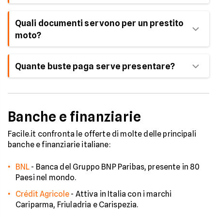
punto vendita in cui si effettua l'acquisto.
Riceverai via mail l'esito della tua richiesta e sarai
Quali documenti servono per un prestito
contattato dal consulente dedicato della
moto?
finanziaria che hai scelto per procedere con gli
step successivi.
La documentazione prevede documento di
Quante buste paga serve presentare?
riconoscimento dell'intestatario del
finanziamento moto, documento di reddito (busta
La documentazione dipende dalla singola banca. In
paga o cedolino pensione), IBAN del conto
genere, vengono richieste almeno tre buste paga
corrente.
recenti.
Banche e finanziarie
Facile.it confronta le offerte di molte delle principali
banche e finanziarie italiane:
BNL
-
Banca del Gruppo BNP Paribas, presente in 80
Paesi nel mondo.
Crédit Agricole
-
Attiva in Italia con i marchi
Cariparma, Friuladria e Carispezia.