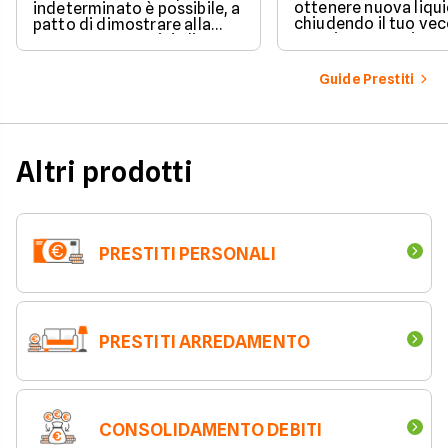
ottenere nuova liqui
indeterminato è possibile, a
chiudendo il tuo ve
patto di dimostrare alla
prestito per aprirne 
banca una capacità di
vantaggioso.
rimborso solida e costante.
Scopri quali sono i requisiti
Guide Prestiti
necessari, come le banche
valutano il tuo profilo e
quali strategie puoi
adottare per aumentare le
tue possibilità di successo.
Altri prodotti
PRESTITI PERSONALI
PRESTITI ARREDAMENTO
CONSOLIDAMENTO DEBITI