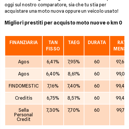
oggi sul nostro comparatore, sia che tu stia per
acquistare una moto nuova oppure un veicolo usato!
Migliori prestiti per acquisto moto nuove o km 0
FINANZIARIA
TAN
TAEG
DURATA
RAT
FISSO
MENSI
Agos
6,41%
7,95%
60
97,60
Agos
6,40%
8,61%
60
99,06
FINDOMESTIC
7,16%
7,40%
60
99,40
Creditis
6,75%
8,51%
60
99,40
Sella
7,30%
7,70%
60
99,72
Personal
Credit