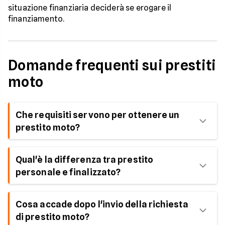
situazione finanziaria deciderà se erogare il
finanziamento.
Domande frequenti sui prestiti
moto
Che requisiti servono per ottenere un
prestito moto?
I requisiti necessari per ottenere un finanziamento
Qual'è la differenza tra prestito
moto sono un'età compresa tra i 18 e i 75 anni,
personale e finalizzato?
garanzie in merito al proprio impiego e l'affidabilità
creditizia.
Il prestito personale è erogato direttamente al
Cosa accade dopo l'invio della richiesta
cliente. Per il prestito finalizzato lo scopo deve
di prestito moto?
essere specificato e la somma è erogata presso il