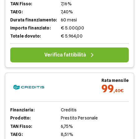
TAN Fisso:
7,16%
TAEG:
7,40%
Durata finanziamento:
60 mesi
Importo finanziato:
€ 5.000,00
Totale dovuto:
€ 5.964,00
Verifica fattibilità
Rata mensile
99
,40€
Finanziaria:
Creditis
Prodotto:
Prestito Personale
TAN Fisso:
6,75%
TAEG:
8,51%