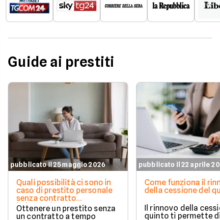
Guide ai prestiti
pubblicato il 25 maggio 2026
pubblicato il 22 aprile 2
Quali possibilità ci sono in
Come funziona il ri
caso di prestito personale
della cessione del q
senza contratto
indeterminato
Il rinnovo della cess
Ottenere un prestito senza
quinto ti permette d
un contratto a tempo