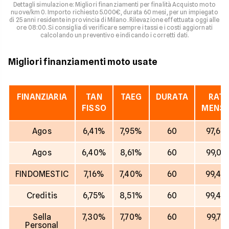
Dettagli simulazione: Migliori finanziamenti per finalità Acquisto moto
nuove/km 0. Importo richiesto 5.000€, durata 60 mesi, per un impiegato
di 25 anni residente in provincia di Milano. Rilevazione effettuata oggi alle
ore 08:00. Si consiglia di verificare sempre i tassi e i costi aggiornati
calcolando un preventivo e indicando i corretti dati.
Migliori finanziamenti moto usate
FINANZIARIA
TAN
TAEG
DURATA
RAT
FISSO
MENSI
Agos
6,41%
7,95%
60
97,60
Agos
6,40%
8,61%
60
99,06
FINDOMESTIC
7,16%
7,40%
60
99,40
Creditis
6,75%
8,51%
60
99,40
Sella
7,30%
7,70%
60
99,72
Personal