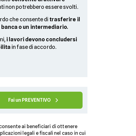
ti non potrebbero essere svolti.
cordo che consente di
trasferire il
 banca o un intermediario.
mi,
i lavori devono concludersi
ilita
in fase di accordo.
Fai un PREVENTIVO
 consente ai beneficiari di ottenere
cazioni legali e fiscali nel caso in cui