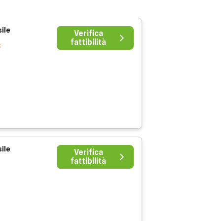
ile
Verifica
fattibilità
€
ile
Verifica
fattibilità