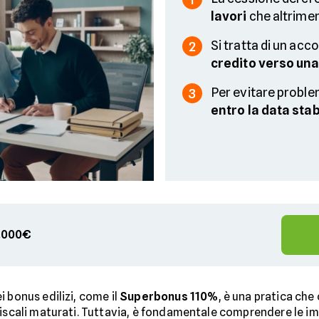
lavori
che altrimen
Si tratta di un ac
2
credito verso una
Per evitare proble
3
entro la data stab
00.000€
i bonus edilizi, come il
Superbonus 110%
, è una pratica che
iscali maturati. Tuttavia, è fondamentale comprendere le impli