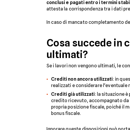
conclusi e pagati entro i termini stabil
attesta la corrispondenza tra i dati pres
In caso di mancato completamento dei la
Cosa succede in ca
ultimati?
Se i lavori non vengono ultimati, le co
Crediti non ancora utilizzati
: in que
realizzati e considerare l'eventuale 
Crediti già utilizzati
: la situazione è
credito ricevuto, accompagnato da un
propria posizione fiscale, poiché il
bonus fiscale.
Ignorare queste disposizioni può port