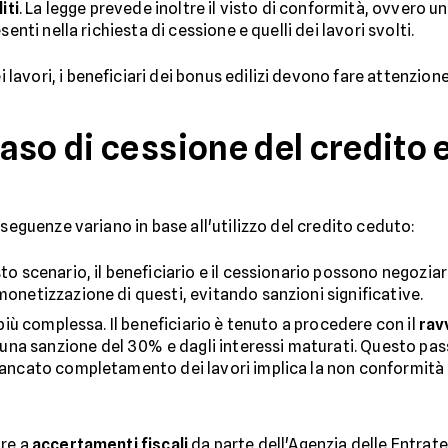
iti
. La legge prevede inoltre il visto di conformità, ovvero 
enti nella richiesta di cessione e quelli dei lavori svolti.
vori, i beneficiari dei bonus edilizi devono fare attenzione a 
so di cessione del credito e
nseguenze variano in base all'utilizzo del credito ceduto:
sto scenario, il beneficiario e il cessionario possono negoziar
monetizzazione di questi, evitando sanzioni significative.
 più complessa. Il beneficiario è tenuto a procedere con il
rav
a sanzione del 30% e dagli interessi maturati. Questo passo
 mancato completamento dei lavori implica la non conformità a
are a
accertamenti fiscali
da parte dell'Agenzia delle Entrate, 