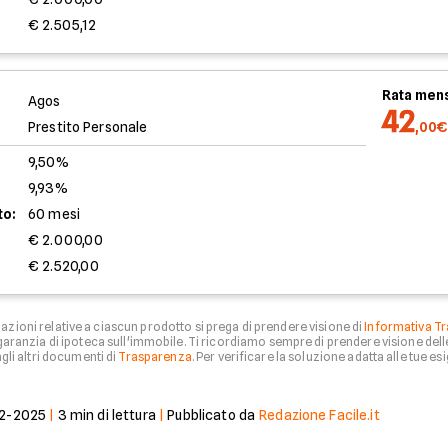
€ 2.505,12
Rata mens
Agos
42
Prestito Personale
,00€
9,50%
9,93%
to:
60 mesi
€ 2.000,00
€ 2.520,00
zioni relative a ciascun prodotto si prega di prendere visione di
Informativa Tr
aranzia di ipoteca sull'immobile. Ti ricordiamo sempre di prendere visione del
li altri documenti di
Trasparenza
. Per verificare la soluzione adatta alle tue esi
2-2025
|
3
min di lettura
|
Pubblicato da
Redazione Facile.it