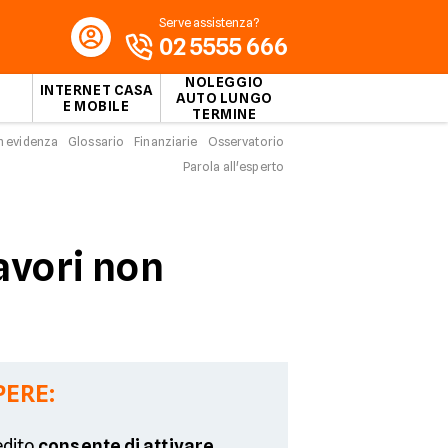
Serve assistenza?
02 5555 666
NOLEGGIO
INTERNET CASA
AUTO LUNGO
E MOBILE
TERMINE
n evidenza
Glossario
Finanziarie
Osservatorio
Parola all'esperto
lavori non
PERE:
edito
consente di attivare