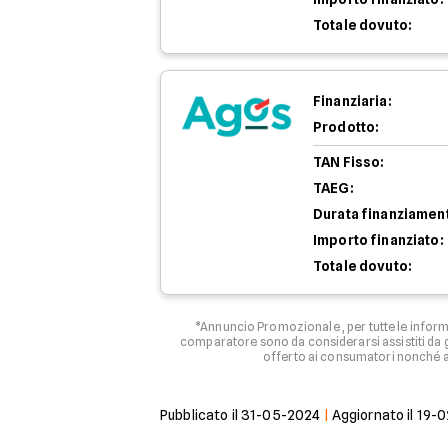
Totale dovuto:
Finanziaria:
Prodotto:
TAN Fisso:
TAEG:
Durata finanziamen
Importo finanziato:
Totale dovuto:
*Annuncio Promozionale , per tutte le informa
comparatore sono da considerarsi assistiti da g
offerto ai consumatori nonché ag
Pubblicato il
31-05-2024
|
Aggiornato il
19-0