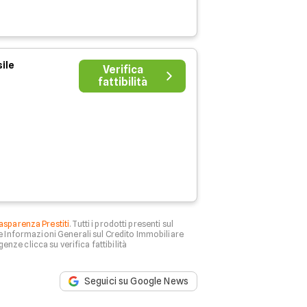
ile
Verifica
fattibilità
asparenza Prestiti
. Tutti i prodotti presenti sul
le Informazioni Generali sul Credito Immobiliare
genze clicca su verifica fattibilità
Seguici su Google News