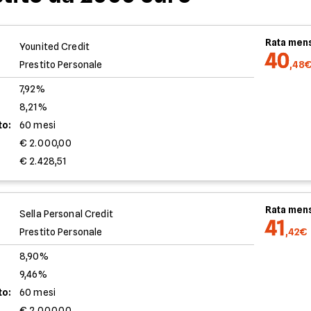
Rata mens
Younited Credit
40
Prestito Personale
,48
7,92%
8,21%
to:
60 mesi
€ 2.000,00
€ 2.428,51
Rata mens
Sella Personal Credit
41
Prestito Personale
,42€
8,90%
9,46%
to:
60 mesi
€ 2.000,00