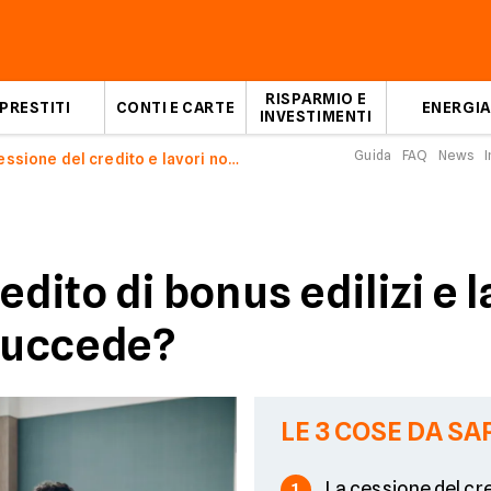
RISPARMIO E
PRESTITI
CONTI E CARTE
ENERGIA
INVESTIMENTI
Guida
FAQ
News
I
Cessione del credito e lavori non ultimati
edito di bonus edilizi e 
 succede?
LE 3 COSE DA SA
La cessione del cr
1