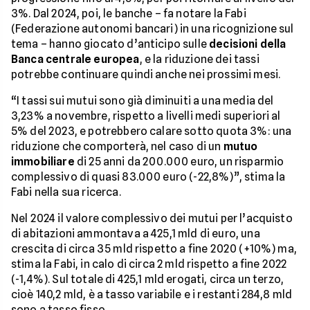
3%. Dal 2024, poi, le banche – fa notare la Fabi
(Federazione autonomi bancari) in una ricognizione sul
tema – hanno giocato d’anticipo sulle
decisioni della
Banca centrale europea
, e la riduzione dei tassi
potrebbe continuare quindi anche nei prossimi mesi.
“I tassi sui mutui sono già diminuiti a una media del
3,23% a novembre, rispetto a livelli medi superiori al
5% del 2023, e potrebbero calare sotto quota 3%: una
riduzione che comporterà, nel caso di un
mutuo
immobiliare
di 25 anni da 200.000 euro, un risparmio
complessivo di quasi 83.000 euro (-22,8%)”, stima la
Fabi nella sua ricerca.
Nel 2024 il valore complessivo dei mutui per l’acquisto
di abitazioni ammontava a 425,1 mld di euro, una
crescita di circa 35 mld rispetto a fine 2020 (+10%) ma,
stima la Fabi, in calo di circa 2 mld rispetto a fine 2022
(-1,4%). Sul totale di 425,1 mld erogati, circa un terzo,
cioè 140,2 mld, è a tasso variabile e i restanti 284,8 mld
sono a tasso fisso.