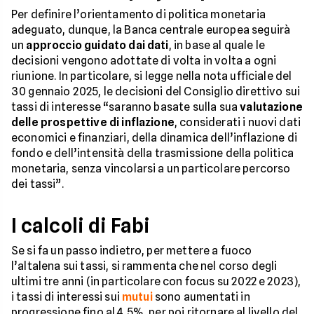
Per definire l’orientamento di politica monetaria
adeguato, dunque, la Banca centrale europea seguirà
un
approccio guidato dai dati
, in base al quale le
decisioni vengono adottate di volta in volta a ogni
riunione. In particolare, si legge nella nota ufficiale del
30 gennaio 2025, le decisioni del Consiglio direttivo sui
tassi di interesse “saranno basate sulla sua
valutazione
delle prospettive di inflazione
, considerati i nuovi dati
economici e finanziari, della dinamica dell’inflazione di
fondo e dell’intensità della trasmissione della politica
monetaria, senza vincolarsi a un particolare percorso
dei tassi”.
I calcoli di Fabi
Se si fa un passo indietro, per mettere a fuoco
l’altalena sui tassi, si rammenta che nel corso degli
ultimi tre anni (in particolare con focus su 2022 e 2023),
i tassi di interessi sui
mutui
sono aumentati in
progressione fino al 4,5%, per poi ritornare al livello del