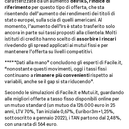
caratterizzate da un aumento
dell’IRS, l’indice di
riferimento
per questo tipo di offerta, che sta
risentendo dell’aumento dei rendimenti dei titoli di
stato europei, sulla scia di quelli americani. Al
momento, l’aumento dell’Irs è stato trasferito solo
ancora in parte sui tassi proposti alla clientela. Molti
istituti di credito hanno scelto di
assorbire i rincari
rivedendo gli spread applicati ai mutui fissi e per
mantenere l’offerta su livelli competitivi.
**“**Dati alla mano” concludono gli esperti di Facile.it,
“nonostante questi movimenti, oggi i tassi fissi
continuano a
rimanere più convenienti
rispetto ai
variabili, anche se il gap si sta riducendo”.
Secondo le simulazioni di Facile.it e Mutui.it, guardando
alle migliori offerte a tasso fisso disponibili online per
un mutuo standard (un mutuo da 126.000 euro in 25
anni, LTV 70%, Tan iniziale 0,67%, Euribor3m+1,25%,
sottoscritto a gennaio 2022), i TAN partono dal 2,48%,
con una rata di 564 euro.