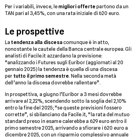
Per i variabili, invece, le
migliori offerte
partono da un
TAN pari al 3,45%, con una rata iniziale di 620 euro.
Le prospettive
La
tendenza alla discesa
comunque è in atto,
nonostante le cautele della Banca centrale europea. Gli
analisti di Facile.it azzardano la previsione:
“analizzando i Futures sugli Euribor (aggiornati al 20
gennaio 2025) la tendenza è quella di una discesa
per
tutto il primo semestre
. Nella seconda metà
dell’anno la discesa dovrebbe rallentare”.
In prospettiva, a giugno l’Euribor a 3 mesi dovrebbe
arrivare al 2,22%, scendendo sotto la soglia del 2,10%
entro la fine del 2025; “se queste previsioni fossero
corrette”, si sbilanciano da Facile.it, “la rata del mutuo
standard preso in esame calerebbe a 629 euro entro il
primo semestre 2025, arrivando a sfiorare i 620 euro a
dicembre 2025, con un risparmio complessivo annuale