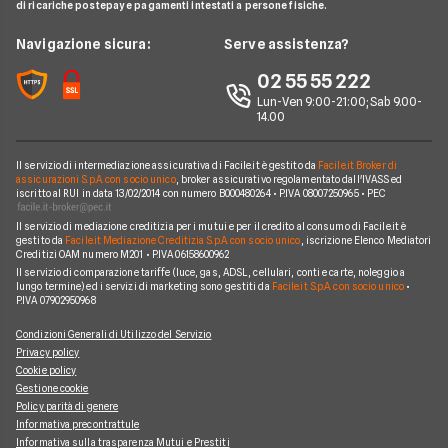
BNL
di ricariche postepay e pagamenti intestati a persone fisiche.
Noleggio Lungo Termine
Notizie Mutui
Assicurazione Mutuo
Mutui INPS/INPDAP
ING
News
Navigazione sicura:
Serve assistenza?
Argomenti in evidenza Mutui
Sostituzione Mutuo
Mutuo Giovani
Poste Italiane
Chi siamo
02 55 55 222
Calcolatore rata mutuo
Mutuo 100 per cento
Credit Agricole
Lun-Ven 9:00-21:00; Sab 9.00-
Perché scegliere Facile.it
14.00
Migliori Mutui Surroga
WeBank
Contatti
CheBanca!
Il servizio di intermediazione assicurativa di Facile.it è gestito da
Facile.it Broker di
Mappa del sito
assicurazioni S.p.A. con socio unico
, broker assicurativo regolamentato dall'IVASS ed
iscritto al RUI in data 13/02/2014 con numero B000480264 • P.IVA 08007250965 • PEC
Credem
Il servizio di mediazione creditizia per i mutui e per il credito al consumo di Facile.it è
Banche e finanziarie
gestito da
Facile.it Mediazione Creditizia S.p.A. con socio unico
, iscrizione Elenco Mediatori
Creditizi OAM numero M201 • P.IVA 06158600962
Il servizio di comparazione tariffe (luce, gas, ADSL, cellulari, conti e carte, noleggio a
lungo termine) ed i servizi di marketing sono gestiti da
Facile.it S.p.A. con socio unico
•
P.IVA 07902950968
Condizioni Generali di Utilizzo del Servizio
Privacy policy
Cookie policy
Gestione cookie
Policy parità di genere
Informativa precontrattule
Informativa sulla trasparenza Mutui e Prestiti