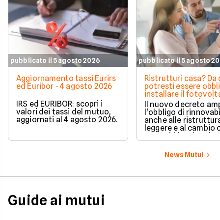
pubblicato il 5 agosto 2026
pubblicato il 5 agosto 2
Aggiornamento tassi Eurirs
Ristrutturi casa? Da 
ed Euribor - 4 agosto 2026
potresti essere obbl
installare il fotovolt
nuova norma che ri
IRS ed EURIBOR: scopri i
Il nuovo decreto amp
milioni di italiani
valori dei tassi del mutuo,
l'obbligo di rinnovabi
aggiornati al 4 agosto 2026.
anche alle ristruttur
leggere e al cambio 
ecco chi è coinvolto
cambia in pratica.
News Mutui
Guide ai mutui