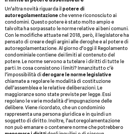
Un'altra novità riguarda il
potere di
autoregolamentazione
che venne riconosciuto ai
condomini. Questo potere è stato molto ampio e
talvolta ha sorpassato le norme relative ai beni comuni.
Con le modifiche attuate nel 2018, però, il legislatore ha
pensato di creare degli argini alle deroghe e al potere di
autoregolamentazione. Al giorno d'oggi il Regolamento
condominiale contiene dei limiti al contenuto del
potere. Le norme servono a tutelare i diritti di tutte le
parti. In cosa consistono i limiti? Innanzitutto c'è
l'impossibilità di
derogare le norme legislative
chiamate a regolare le modalità di costituzione
dell'assemblea e le relative deliberazioni. Le
maggioranze sono state previste per legge. Essi
regolano le varie modalità d'impugnazione delle
delibere. Viene ricordato, che un condominio
rappresenta una persona giuridica e in quindi un
soggetto di diritto. Inoltre, l'autoregolamentazione
non può emanare o contenere norme che potrebbero
menomare i diritti
degli inquilini o di ciascun