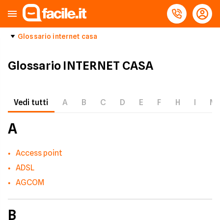
Glossario internet casa
Glossario INTERNET CASA
Vedi tutti
A
B
C
D
E
F
H
I
M
A
Access point
ADSL
AGCOM
B