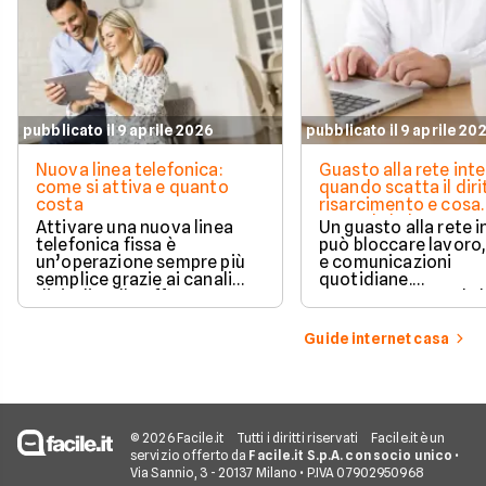
pubblicato il 9 aprile 2026
pubblicato il 9 aprile 20
Nuova linea telefonica:
Guasto alla rete inte
come si attiva e quanto
quando scatta il diri
costa
risarcimento e cosa
prevede la legge
Attivare una nuova linea
Un guasto alla rete 
telefonica fissa è
può bloccare lavoro,
un’operazione sempre più
e comunicazioni
semplice grazie ai canali
quotidiane.
digitali e alle offerte
Fortunatamente, la 
integrate con internet casa.
prevede strumenti c
per ottenere un
Guide internet casa
risarcimento in caso
disservizi prolungati
© 2026 Facile.it
Tutti i diritti riservati
Facile.it è un
servizio offerto da
Facile.it S.p.A. con socio unico
•
Via Sannio, 3 - 20137 Milano • P.IVA 07902950968