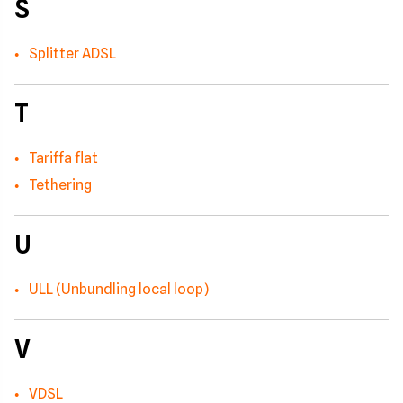
S
Splitter ADSL
T
Tariffa flat
Tethering
U
ULL (Unbundling local loop)
V
VDSL