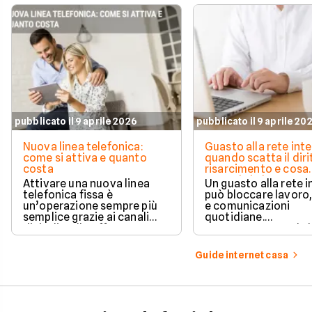
pubblicato il 9 aprile 2026
pubblicato il 9 aprile 20
Nuova linea telefonica:
Guasto alla rete inte
come si attiva e quanto
quando scatta il diri
costa
risarcimento e cosa
prevede la legge
Attivare una nuova linea
Un guasto alla rete 
telefonica fissa è
può bloccare lavoro,
un’operazione sempre più
e comunicazioni
semplice grazie ai canali
quotidiane.
digitali e alle offerte
Fortunatamente, la 
integrate con internet casa.
prevede strumenti c
per ottenere un
Guide internet casa
risarcimento in caso
disservizi prolungati