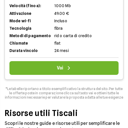
Velocità (fino a):
1000 Mb
Attivazione
49.00 €
Mode wi-fi
Incluso
Tecnologia
fibra
Metodi di pagamento
rid o carta di credito
Chiamate
flat
Durata vincolo
24 mesi
Vai
*Le tabelle riportano a titolo esemplificativo la struttura del sito. Per tutte
le offerte poste in comparazione clicca sul tasto vai e ottieni tutte le
informazioni necessarie per valutare la proposta adatta alle tue esigenze
Risorse utili Tiscali
Scopri le nostre guide e risorse utili per semplificare le