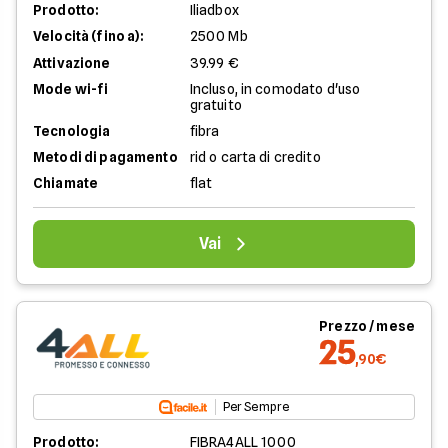
Prodotto:
Iliadbox
Velocità (fino a):
2500 Mb
Attivazione
39.99 €
Mode wi-fi
Incluso, in comodato d'uso
gratuito
Tecnologia
fibra
Metodi di pagamento
rid o carta di credito
Chiamate
flat
Vai
Prezzo / mese
25
,90€
Per Sempre
Prodotto:
FIBRA4ALL 1000