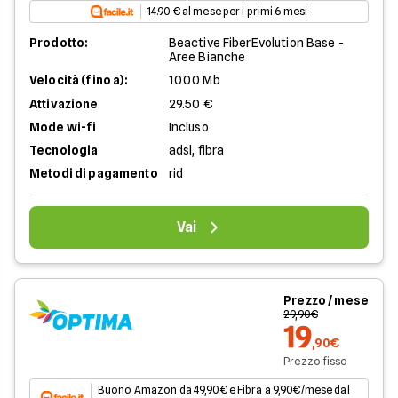
14.90 € al mese per i primi 6 mesi
Prodotto:
Beactive FiberEvolution Base -
Aree Bianche
Velocità (fino a):
1000 Mb
Attivazione
29.50 €
Mode wi-fi
Incluso
Tecnologia
adsl, fibra
Metodi di pagamento
rid
Vai
Prezzo / mese
29,90€
19
,90€
Prezzo fisso
Buono Amazon da 49,90€ e Fibra a 9,90€/mese dal