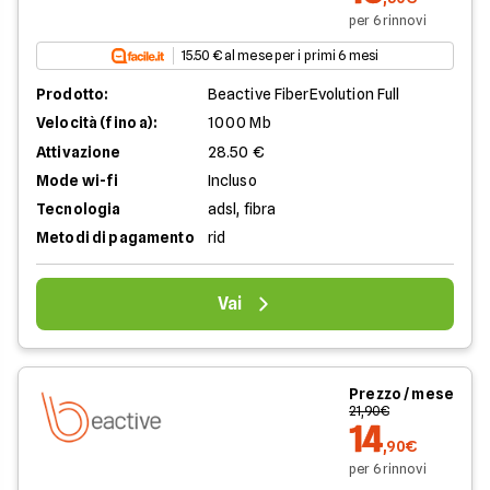
per 6 rinnovi
15.50 € al mese per i primi 6 mesi
Prodotto:
Beactive FiberEvolution Full
Velocità (fino a):
1000 Mb
Attivazione
28.50 €
Mode wi-fi
Incluso
Tecnologia
adsl, fibra
Metodi di pagamento
rid
Vai
Prezzo / mese
21,90€
14
,90€
per 6 rinnovi