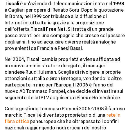
Tiscali
è un'azienda di telecomunicazioni nata nel
1998
a Cagliari per opera di Renato Soru. Dopo la quotazione
in Borsa, nel 1999 contribuisce alla diffusione di
Internet in tutta Italia grazie alla proposizione
dell'offerta
Tiscali Free Net
. Si tratta di un grande
passo avanti per una compagnia che cresce col passare
degli anni, fino ad acquisire diverse realtà analoghe
provenienti da Francia e Paesi Bassi.
Nel 2004, Tiscali cambia proprietà e viene affidata ad
un nuovo amministratore delegato, il manager
olandese Ruud Huisman. Sceglie di rivolgere le proprie
attenzioni su Italia e Gran Bretagna, vendendo le altre
partecipate in giro per l'Europa. Il 2006 è l'anno del
nuovo AD Tommaso Pompei, che decide di investire sul
segmento della IPTV acquisendo Pipex e Homechoice.
Con la gestione Tommaso Pompei 2006-2008 il famoso
marchio Tiscali è diventato proprietario di una
rete in
fibra ottica
paneuropea che ha oltrepassato i confini
nazionali raggiungendo nodi cruciali del nostro