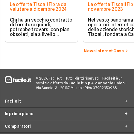
Le offerte Tiscali Fibra da
Le offerte Tiscali Fib
valutare a dicembre 2024
novembre 2023
Chi ha un vecchio contratto
Nel vasto panorama 
di fornitura quindi,
operatori internet c
potrebbe trovarsi con piani
delle aziende storic
obsoleti, sia a livello
Tiscali, fondata a Ca
tecnologico che di prezzo. A
nel 1998. Il nostro
chi pensa di cambiare
approfondimento di 
operatore, oggi dedichiamo
dedicato alle offert
News Internet Casa
l’approfondimento sulle
Tiscali: scopri Tiscal
offerte Tiscali: scopri
di novembre 2023.
Tiscali Fibra a dicembre
2024.
© 2026 Facile.it
Tutti i diritti riservati
Facile.it è un
servizio offerto da
Facile.it S.p.A. con socio unico
•
Via Sannio, 3 - 20137 Milano • P.IVA 07902950968
Facile.it
In primo piano
Assicurazioni
Comparatori
Prestiti
Offerte Fibra