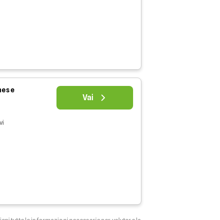
 mese
Vai
vi