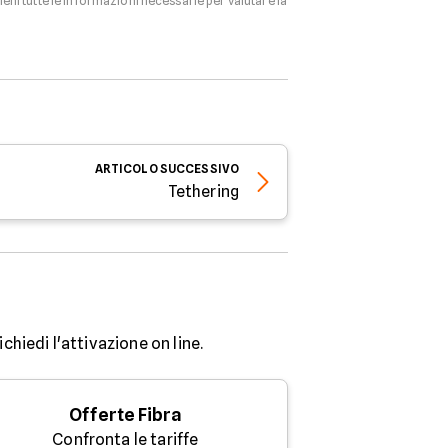
tieni tutte le informazioni necessarie per valutare la
ARTICOLO
SUCCESSIVO
Tethering
chiedi l'attivazione on line.
Offerte Fibra
Confronta le tariffe