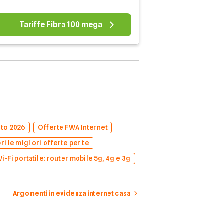
Tariffe Fibra 100 mega
sto 2026
Offerte FWA Internet
i le migliori offerte per te
i-Fi portatile: router mobile 5g, 4g e 3g
Argomenti in evidenza internet casa