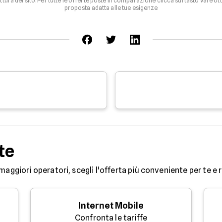
uttura del sito. Per tutte le offerte poste in comparazione clicca sul tasto vai e ot
proposta adatta alle tue esigenze
te
maggiori operatori, scegli l'offerta più conveniente per te e ri
Internet Mobile
Confronta le tariffe