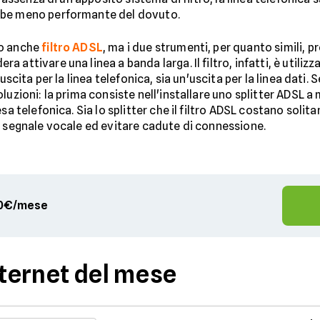
bbe meno performante del dovuto.
to anche
filtro ADSL
, ma i due strumenti, per quanto simili, 
attivare una linea a banda larga. Il filtro, infatti, è utiliz
uscita per la linea telefonica, sia un'uscita per la linea dati. 
luzioni: la prima consiste nell'installare uno splitter ADSL a
sa telefonica. Sia lo splitter che il filtro ADSL costano soli
l segnale vocale ed evitare cadute di connessione.
,90€/mese
nternet del mese