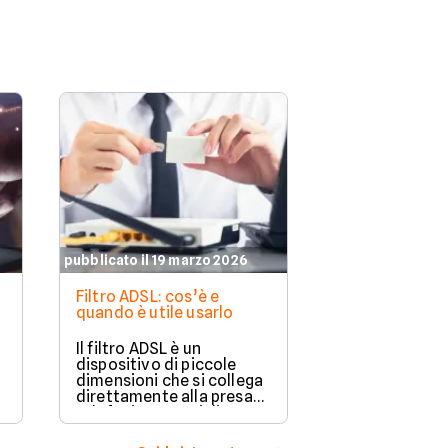
pubblicato il 19 marzo 2026
pubblicato il 19 
Filtro ADSL: cos’è e
Cambiare l'int
quando è utile usarlo
della linea TIM
Il filtro ADSL è un
La voltura TI
dispositivo di piccole
di cambiare l’
dimensioni che si collega
di un contratt
direttamente alla presa
telefonico se
telefonica per migliorare
interrompere l
la qualità della linea.
mentre il sub
trasferisce la 