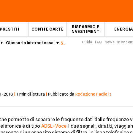
RISPARMIO E
PRESTITI
CONTI E CARTE
ENERGIA
INVESTIMENTI
Guida
FAQ
News
In eviden
Glossario internet casa
Splitter ADSL
1-2018
|
1
min di lettura
|
Pubblicato da
Redazione Facile.it
che permette di separare le frequenze dati dalle frequenze vo
telefonica è di tipo
ADSL+Voce
. I due segnali, difatti, viagg
 assenza di un apposito sistema di filtro, la linea telefonica s