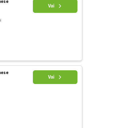
 mese
Vai
i
 mese
Vai