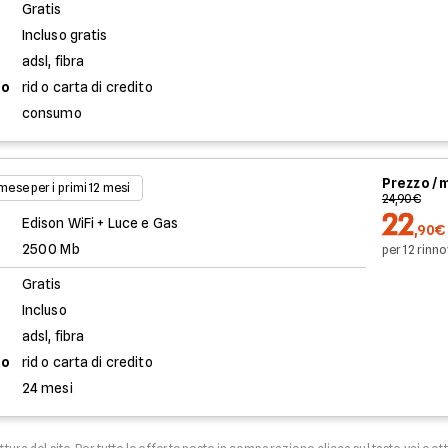
Gratis
Incluso gratis
adsl, fibra
to
rid o carta di credito
consumo
Prezzo /
 mese per i primi 12 mesi
24,90€
22
Edison WiFi + Luce e Gas
,90€
2500 Mb
per 12 rinno
Gratis
Incluso
adsl, fibra
to
rid o carta di credito
24 mesi