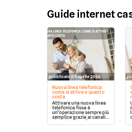
Guide internet ca
pubblicato il 9 aprile 2026
pu
Nuova linea telefonica:
come si attiva e quanto
costa
Attivare una nuova linea
telefonica fissa è
un’operazione sempre più
semplice grazie ai canali
digitali e alle offerte
integrate con internet
casa.