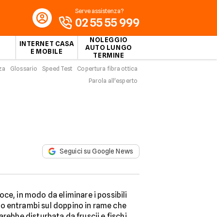
Serve assistenza?
02 55 55 999
NOLEGGIO
INTERNET CASA
AUTO LUNGO
E MOBILE
TERMINE
za
Glossario
Speed Test
Copertura fibra ottica
Parola all'esperto
Seguici su Google News
ce, in modo da eliminare i possibili
iano entrambi sul doppino in rame che
arebbe disturbata da fruscii e fischi,