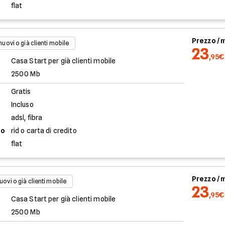
flat
Prezzo /
 nuovi o già clienti mobile
23
,95€
Casa Start per già clienti mobile
2500 Mb
Gratis
Incluso
adsl, fibra
to
rid o carta di credito
flat
Prezzo /
uovi o già clienti mobile
23
,95€
Casa Start per già clienti mobile
2500 Mb