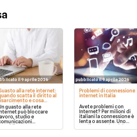
sa
bblicato il 9 aprile 2026
pubblicato il 9 aprile 2026
Guasto alla rete internet:
Problemi di connessione
quando scatta il diritto al
internet in Italia
risarcimento e cosa
prevede la legge
Avete problemi con
Un guasto alla rete
Internet? Per milioni di
internet può bloccare
italiani la connessione è
lavoro, studio e
lenta o assente. Uno
comunicazioni
studio eseguito dal
quotidiane.
Censis in collaborazione
Fortunatamente, la legge
con Lenovo svela le
prevede strumenti