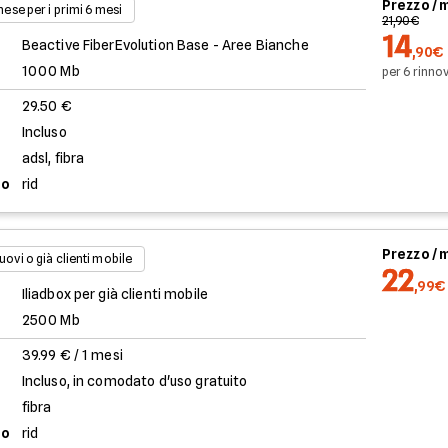
Prezzo /
 mese per i primi 6 mesi
21,90€
14
Beactive FiberEvolution Base - Aree Bianche
,90€
1000 Mb
per 6 rinnov
29.50 €
Incluso
adsl, fibra
to
rid
Prezzo /
uovi o già clienti mobile
22
,99€
Iliadbox per già clienti mobile
2500 Mb
39.99 € / 1 mesi
Incluso, in comodato d'uso gratuito
fibra
to
rid