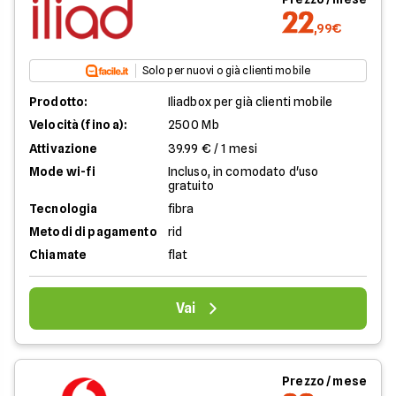
22
,99€
Solo per nuovi o già clienti mobile
Prodotto:
Iliadbox per già clienti mobile
Velocità (fino a):
2500 Mb
Attivazione
39.99 € / 1 mesi
Mode wi-fi
Incluso, in comodato d'uso
gratuito
Tecnologia
fibra
Metodi di pagamento
rid
Chiamate
flat
Vai
Prezzo / mese