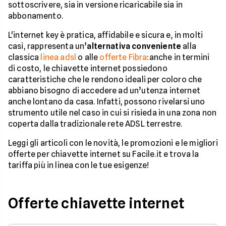
sottoscrivere, sia in versione ricaricabile sia in
abbonamento.
L'internet key è pratica, affidabile e sicura e, in molti
casi, rappresenta un’
alternativa conveniente
alla
classica
linea adsl
o alle
offerte Fibra
:anche in termini
di costo, le chiavette internet possiedono
caratteristiche che le rendono ideali per coloro che
abbiano bisogno di accedere ad un’utenza internet
anche lontano da casa. Infatti, possono rivelarsi uno
strumento utile nel caso in cui si risieda in una zona non
coperta dalla tradizionale rete ADSL terrestre.
Leggi gli articoli con le novità, le promozioni e le migliori
offerte per chiavette internet su Facile.it e trova la
tariffa più in linea con le tue esigenze!
Offerte chiavette internet