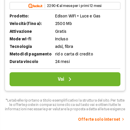
22.90 € al mese per i primi 12 mesi
Prodotto:
Edison WiFi + Luce e Gas
Velocità (fino a):
2500 Mb
Attivazione
Gratis
Mode wi-fi
Incluso
Tecnologia
adsl, fibra
Metodi di pagamento
rid o carta di credito
Durata vincolo
24 mesi
Vai
*Le tabelle riportano a titolo esemplificativo la struttura del sito. Per tutte
le offerte poste in comparazione clicca sul tasto vai e ottieni tutte le
informazioni necessarie per valutare la proposta adatta alle tue esigenze
Offerte solo internet