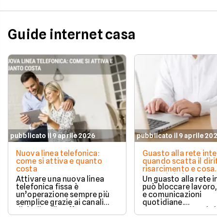
Guide internet casa
pubblicato il 9 aprile 2026
pubblicato il 9 aprile 20
Nuova linea telefonica:
Guasto alla rete inte
come si attiva e quanto
quando scatta il diri
costa
risarcimento e cosa
prevede la legge
Attivare una nuova linea
Un guasto alla rete 
telefonica fissa è
può bloccare lavoro,
un’operazione sempre più
e comunicazioni
semplice grazie ai canali
quotidiane.
digitali e alle offerte
Fortunatamente, la 