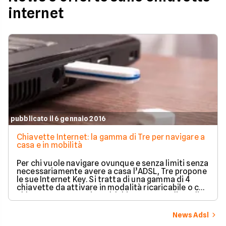
internet
pubblicato il 6 gennaio 2016
Chiavette Internet: la gamma di Tre per navigare a
casa e in mobilità
Per chi vuole navigare ovunque e senza limiti senza
necessariamente avere a casa l’ADSL, Tre propone
le sue Internet Key. Si tratta di una gamma di 4
chiavette da attivare in modalità ricaricabile o con
abbonamento tramite addebito su carta di credito
o conto corrente bancario.
News Adsl