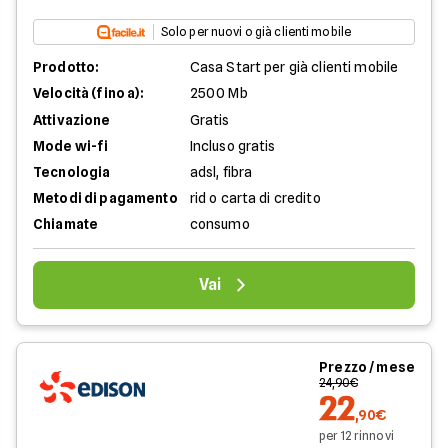
Solo per nuovi o già clienti mobile
Prodotto:
Casa Start per già clienti mobile
Velocità (fino a):
2500 Mb
Attivazione
Gratis
Mode wi-fi
Incluso gratis
Tecnologia
adsl, fibra
Metodi di pagamento
rid o carta di credito
Chiamate
consumo
Vai
Prezzo / mese
24,90€
22
,90€
per 12 rinnovi