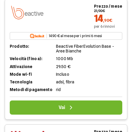
Prezzo / mese
21,90€
14
,90€
per 6 rinnovi
14.90 € al mese per i primi 6 mesi
Prodotto:
Beactive FiberEvolution Base -
Aree Bianche
Velocità (fino a):
1000 Mb
Attivazione
29.50 €
Mode wi-fi
Incluso
Tecnologia
adsl, fibra
Metodi di pagamento
rid
Vai
Prezzo / mese