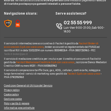
Ricorda:
nel mercato assicurativo
NON è previsto
come metodo di pagamento l'
utilizzo
Tiscali
di ricariche postepay e pagamenti intestati a persone fisiche.
Noleggio Lungo Termine
Argomenti in evidenza internet casa
Wind Tre
News
Navigazione sicura:
Serve assistenza?
Notizie internet casa
Aruba
Chi siamo
02 55 55 999
Domande frequenti internet casa
Eolo
Lun-Ven 9:00-21:00; Sab 9.00-
Perché scegliere Facile.it
Glossario internet casa
14.00
Sky Wifi
Contatti
Connessione Lenta
Operatori Internet Casa
Il servizio di intermediazione assicurativa di Facile.it è gestito da
Facile.it Broker di
Mappa del sito
assicurazioni S.p.A. con socio unico
, broker assicurativo regolamentato dall'IVASS ed
iscritto al RUI in data 13/02/2014 con numero B000480264 • P.IVA 08007250965 • PEC
Il servizio di mediazione creditizia per i mutui e per il credito al consumo di Facile.it è
gestito da
Facile.it Mediazione Creditizia S.p.A. con socio unico
, iscrizione Elenco Mediatori
Creditizi OAM numero M201 • P.IVA 06158600962
Il servizio di comparazione tariffe (luce, gas, ADSL, cellulari, conti e carte, noleggio a
lungo termine) ed i servizi di marketing sono gestiti da
Facile.it S.p.A. con socio unico
•
P.IVA 07902950968
Condizioni Generali di Utilizzo del Servizio
Privacy policy
Cookie policy
Gestione cookie
Policy parità di genere
Informativa precontrattule