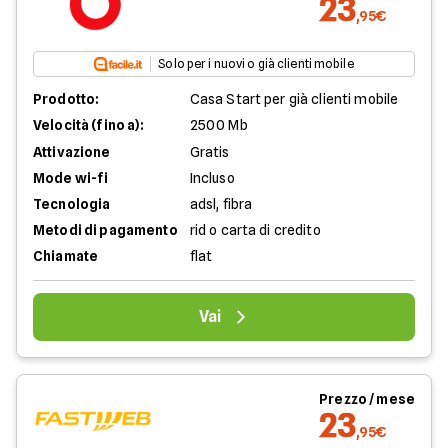
23
,95€
Solo per i nuovi o già clienti mobile
Prodotto:
Casa Start per già clienti mobile
Velocità (fino a):
2500 Mb
Attivazione
Gratis
Mode wi-fi
Incluso
Tecnologia
adsl, fibra
Metodi di pagamento
rid o carta di credito
Chiamate
flat
Vai
Prezzo / mese
23
,95€