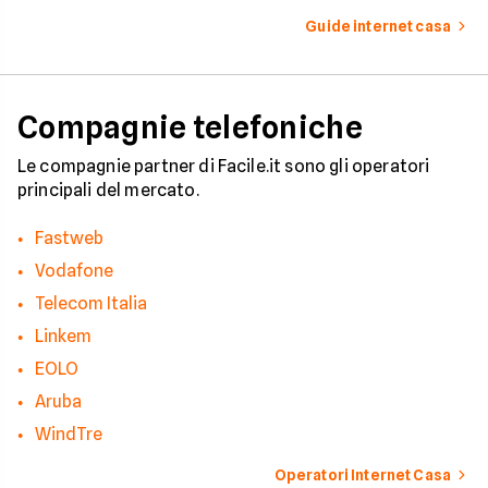
integrate con internet casa.
prevede strumenti c
per ottenere un
Guide internet casa
risarcimento in caso
disservizi prolungati
Compagnie telefoniche
Le compagnie partner di Facile.it sono gli operatori
principali del mercato.
Fastweb
Vodafone
Telecom Italia
Linkem
EOLO
Aruba
WindTre
Operatori Internet Casa