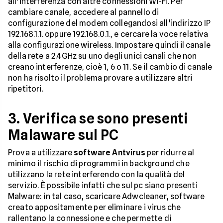
all’interferenza con altre connessioni Wi-Fi. Per
cambiare canale, accedere al pannello di
configurazione del modem collegandosi all’indirizzo IP
192.168.1.1. oppure 192.168.0.1., e cercare la voce relativa
alla configurazione wireless. Impostare quindi il canale
della rete a 2.4GHz su uno degli unici canali che non
creano interferenze, cioè 1, 6 o 11. Se il cambio di canale
non ha risolto il problema provare a utilizzare altri
ripetitori.
3. Verifica se sono presenti
Malaware sul PC
Prova a utilizzare
software Antvirus
per ridurre al
minimo il rischio di programmi in background che
utilizzano la rete interferendo con la qualità del
servizio. È possibile infatti che sul pc siano presenti
Malware: in tal caso, scaricare Adwcleaner, software
creato appositamente per eliminare i virus che
rallentano la connessione e che permette di