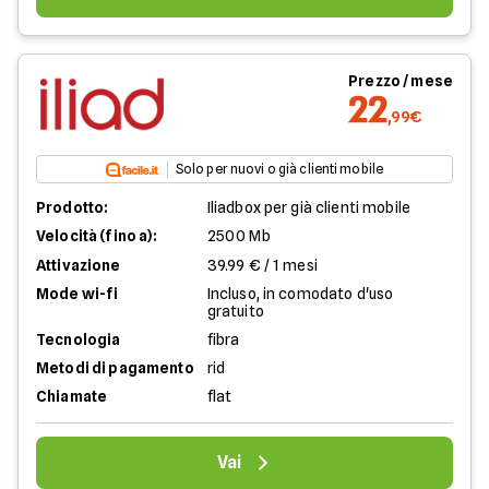
Prezzo / mese
22
,99€
Solo per nuovi o già clienti mobile
Prodotto:
Iliadbox per già clienti mobile
Velocità (fino a):
2500 Mb
Attivazione
39.99 € / 1 mesi
Mode wi-fi
Incluso, in comodato d'uso
gratuito
Tecnologia
fibra
Metodi di pagamento
rid
Chiamate
flat
Vai