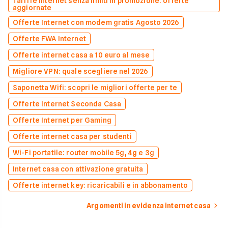
Tariffe internet senza limiti in promozione: offerte
aggiornate
Offerte Internet con modem gratis Agosto 2026
Offerte FWA Internet
Offerte internet casa a 10 euro al mese
Migliore VPN: quale scegliere nel 2026
Saponetta Wifi: scopri le migliori offerte per te
Offerte Internet Seconda Casa
Offerte Internet per Gaming
Offerte internet casa per studenti
Wi-Fi portatile: router mobile 5g, 4g e 3g
Internet casa con attivazione gratuita
Offerte internet key: ricaricabili e in abbonamento
Argomenti in evidenza internet casa