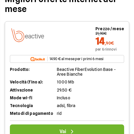
mese
Prezzo / mese
21,90€
14
,90€
per 6 rinnovi
14.90 € al mese per i primi 6 mesi
Prodotto:
Beactive FiberEvolution Base -
Aree Bianche
Velocità (fino a):
1000 Mb
Attivazione
29.50 €
Mode wi-fi
Incluso
Tecnologia
adsl, fibra
Metodi di pagamento
rid
Vai