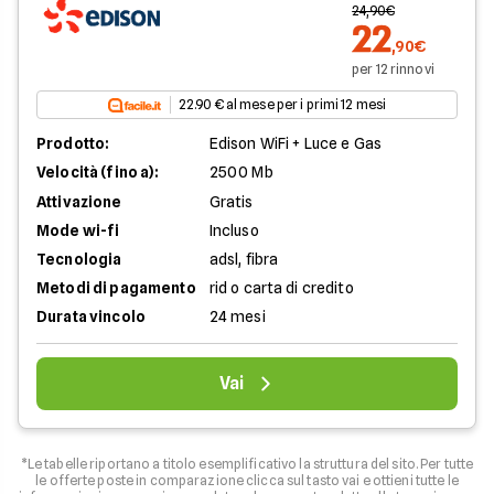
24,90€
22
,90€
per 12 rinnovi
22.90 € al mese per i primi 12 mesi
Prodotto:
Edison WiFi + Luce e Gas
Velocità (fino a):
2500 Mb
Attivazione
Gratis
Mode wi-fi
Incluso
Tecnologia
adsl, fibra
Metodi di pagamento
rid o carta di credito
Durata vincolo
24 mesi
Vai
*Le tabelle riportano a titolo esemplificativo la struttura del sito. Per tutte
le offerte poste in comparazione clicca sul tasto vai e ottieni tutte le