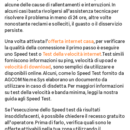
alcune delle cause di rallentamenti e interruzioni. In
alcuni casi basta rivolgersi all’assistenza tecnica per
risolvere il problema in meno di 24 ore, altre volte
nonostante reclami e solleciti, il guasto o il disservizio
persiste.
Una volta attivata l'
offerta internet casa
, per verificare
la qualità della connessione il primo passo è eseguire
uno Speed test o
Test della velocità internet
.Test simili
forniscono informazioni su ping, velocità di upoad e
velocità di download
, sono semplici da utilizzare e
disponibili online. Alcuni, come lo Speed Test fornito da
AGCOM Ne.me.Sys elaborano un documento da
utilizzare in caso di disdetta. Per maggiori informazioni
su test della velocità e banda minima, leggi la nostra
guida agli Speed Test.
Se l’esecuzione dello Speed test dà risultati
insoddisfacenti, è possibile chiedere il recesso gratuito
all’operatore. Prima di farlo, verifica quali sono le
offerte attivabili nella tua zona utilizzando il