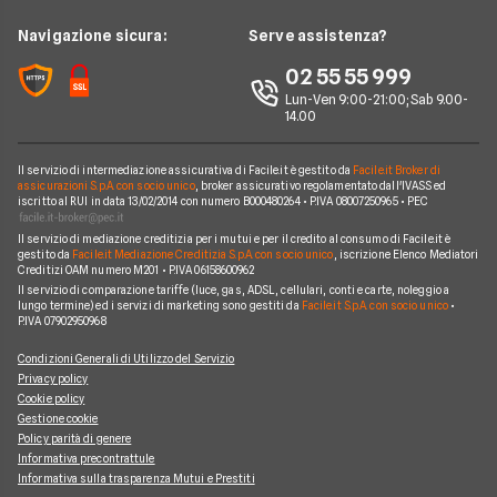
Argomenti in evidenza internet casa
Wind Tre
News
Navigazione sicura:
Serve assistenza?
Notizie internet casa
Aruba
Chi siamo
02 55 55 999
Domande frequenti internet casa
Eolo
Lun-Ven 9:00-21:00; Sab 9.00-
Perché scegliere Facile.it
Glossario internet casa
14.00
Sky Wifi
Contatti
Connessione Lenta
Operatori Internet Casa
Il servizio di intermediazione assicurativa di Facile.it è gestito da
Facile.it Broker di
Mappa del sito
assicurazioni S.p.A. con socio unico
, broker assicurativo regolamentato dall'IVASS ed
iscritto al RUI in data 13/02/2014 con numero B000480264 • P.IVA 08007250965 • PEC
Il servizio di mediazione creditizia per i mutui e per il credito al consumo di Facile.it è
gestito da
Facile.it Mediazione Creditizia S.p.A. con socio unico
, iscrizione Elenco Mediatori
Creditizi OAM numero M201 • P.IVA 06158600962
Il servizio di comparazione tariffe (luce, gas, ADSL, cellulari, conti e carte, noleggio a
lungo termine) ed i servizi di marketing sono gestiti da
Facile.it S.p.A. con socio unico
•
P.IVA 07902950968
Condizioni Generali di Utilizzo del Servizio
Privacy policy
Cookie policy
Gestione cookie
Policy parità di genere
Informativa precontrattule
Informativa sulla trasparenza Mutui e Prestiti