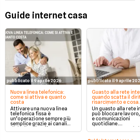
Guide internet casa
pubblicato il 9 aprile 2026
pubblicato il 9 aprile 20
Nuova linea telefonica:
Guasto alla rete inte
come si attiva e quanto
quando scatta il diri
costa
risarcimento e cosa
prevede la legge
Attivare una nuova linea
Un guasto alla rete 
telefonica fissa è
può bloccare lavoro,
un’operazione sempre più
e comunicazioni
semplice grazie ai canali
quotidiane.
digitali e alle offerte
Fortunatamente, la 
integrate con internet casa.
prevede strumenti c
per ottenere un