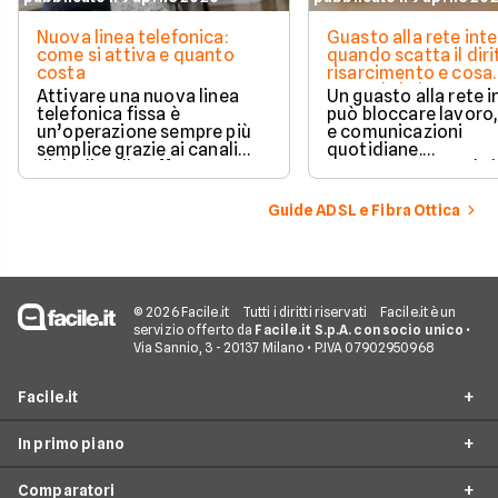
Nuova linea telefonica:
Guasto alla rete inte
come si attiva e quanto
quando scatta il diri
costa
risarcimento e cosa
prevede la legge
Attivare una nuova linea
Un guasto alla rete 
telefonica fissa è
può bloccare lavoro,
un’operazione sempre più
e comunicazioni
semplice grazie ai canali
quotidiane.
digitali e alle offerte
Fortunatamente, la 
integrate con internet casa.
prevede strumenti c
per ottenere un
Guide ADSL e Fibra Ottica
risarcimento in caso
disservizi prolungati
© 2026 Facile.it
Tutti i diritti riservati
Facile.it è un
servizio offerto da
Facile.it S.p.A. con socio unico
•
Via Sannio, 3 - 20137 Milano • P.IVA 07902950968
Facile.it
In primo piano
Assicurazioni
Comparatori
Prestiti