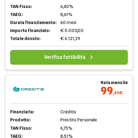
TAN Fisso:
6,40%
TAEG:
8,61%
Durata finanziamento:
60 mesi
Importo finanziato:
€ 5.000,00
Totale dovuto:
€ 6.121,29
Verifica fattibilità
Rata mensile
99
,40€
Finanziaria:
Creditis
Prodotto:
Prestito Personale
TAN Fisso:
6,75%
TAEG:
8,51%