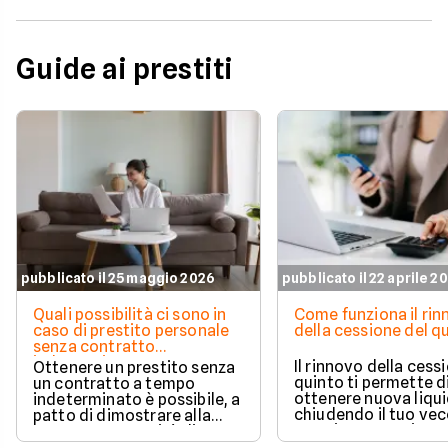
Guide ai prestiti
pubblicato il 25 maggio 2026
pubblicato il 22 aprile 2
Quali possibilità ci sono in
Come funziona il ri
caso di prestito personale
della cessione del q
senza contratto
indeterminato
Il rinnovo della cess
Ottenere un prestito senza
quinto ti permette d
un contratto a tempo
ottenere nuova liqui
indeterminato è possibile, a
chiudendo il tuo ve
patto di dimostrare alla
prestito per aprirne 
banca una capacità di
vantaggioso.
rimborso solida e costante.