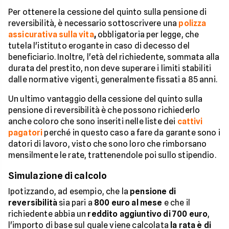
Per ottenere la cessione del quinto sulla pensione di
reversibilità, è necessario sottoscrivere una
polizza
assicurativa sulla vita
,
obbligatoria per legge, che
tutela l'istituto erogante in caso di decesso del
beneficiario. Inoltre, l'età del richiedente, sommata alla
durata del prestito, non deve superare i limiti stabiliti
dalle normative vigenti, generalmente fissati a 85 anni.
Un ultimo vantaggio della cessione del quinto sulla
pensione di reversibilità è che possono richiederlo
anche coloro che sono inseriti nelle liste dei
cattivi
pagatori
perché in questo caso a fare da garante sono i
datori di lavoro, visto che sono loro che rimborsano
mensilmente le rate, trattenendole poi sullo stipendio.
Simulazione di calcolo
Ipotizzando, ad esempio, che la
pensione di
reversibilità
sia pari a
800 euro al mese
e che il
richiedente abbia un
reddito aggiuntivo di 700 euro
,
l'importo di base sul quale viene calcolata
la rata è di