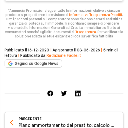
*Annuncio Promozionale , per tutte le informazioni relative a ciascun
prodotto si prega di prendere visione di
Informativa Trasparenza Prestiti
.
Tutti i prodotti presenti sul comparatore sono da considerarsi assistiti da
garanzia di ipoteca sull'immobile. Ti ricordiamo sempre di prendere
visione delle Informazioni Generali sul Credito Immobiliare offerto ai
consumatori nonché agli altri documenti di
Trasparenza
. Per verificare la
soluzione adatta alle tue esigenze clicca su verifica fattibilità
Pubblicato il
16-12-2020
|
Aggiornato il
08-06-2026
|
5
min di
lettura
|
Pubblicato da
Redazione Facile.it
Seguici su Google News
PRECEDENTE
Piano ammortamento del prestito: calcolo e significato