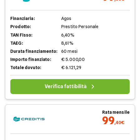
Finanziaria:
Agos
Prodotto:
Prestito Personale
TAN Fisso:
6,40%
TAEG:
8,61%
Durata finanziamento:
60 mesi
Importo finanziato:
€ 5.000,00
Totale dovuto:
€ 6.121,29
Verifica fattibilità
Rata mensile
99
,40€