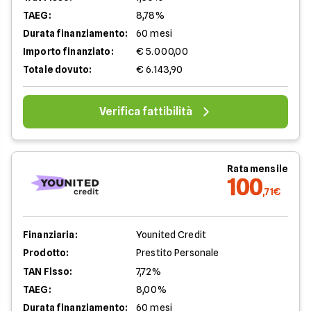
TAEG:
8,78%
Durata finanziamento:
60 mesi
Importo finanziato:
€ 5.000,00
Totale dovuto:
€ 6.143,90
Verifica fattibilità
Rata mensile
100
,71€
Finanziaria:
Younited Credit
Prodotto:
Prestito Personale
TAN Fisso:
7,72%
TAEG:
8,00%
Durata finanziamento:
60 mesi