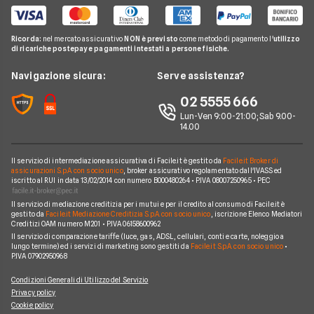
Agos
Telefonia Mobile
Guida Prestiti
Prestiti Casa
Piccoli Prestiti
Unicredit
Pay TV
FAQ Prestiti
Prestiti Arredamento
Ricorda:
nel mercato assicurativo
NON è previsto
come metodo di pagamento l'
utilizzo
Prestiti Veloci
Consel
di ricariche postepay e pagamenti intestati a persone fisiche.
Noleggio Lungo Termine
Glossario Prestiti
Consolidamento Debiti
Prestiti a Protestati
Intesa San Paolo
News
Navigazione sicura:
Serve assistenza?
Notizie Prestiti
Prestiti Imprese
Prestiti INPDAP
BNL
Chi siamo
02 5555 666
Argomenti in evidenza Prestiti
Prestiti Microcredito
Prestiti per giovani
Fineco
Lun-Ven 9:00-21:00; Sab 9.00-
Perché scegliere Facile.it
Calcolo rata prestito
Finanza Agevolata
14.00
Prestiti senza busta paga
ING
Contatti
Factoring
Prestiti per disoccupati
Poste Italiane
Il servizio di intermediazione assicurativa di Facile.it è gestito da
Facile.it Broker di
Mappa del sito
Migliori Prestiti
assicurazioni S.p.A. con socio unico
, broker assicurativo regolamentato dall'IVASS ed
iscritto al RUI in data 13/02/2014 con numero B000480264 • P.IVA 08007250965 • PEC
Banche e finanziarie
Prestito per ristrutturazione
Il servizio di mediazione creditizia per i mutui e per il credito al consumo di Facile.it è
gestito da
Facile.it Mediazione Creditizia S.p.A. con socio unico
, iscrizione Elenco Mediatori
Creditizi OAM numero M201 • P.IVA 06158600962
Il servizio di comparazione tariffe (luce, gas, ADSL, cellulari, conti e carte, noleggio a
lungo termine) ed i servizi di marketing sono gestiti da
Facile.it S.p.A. con socio unico
•
P.IVA 07902950968
Condizioni Generali di Utilizzo del Servizio
Privacy policy
Cookie policy