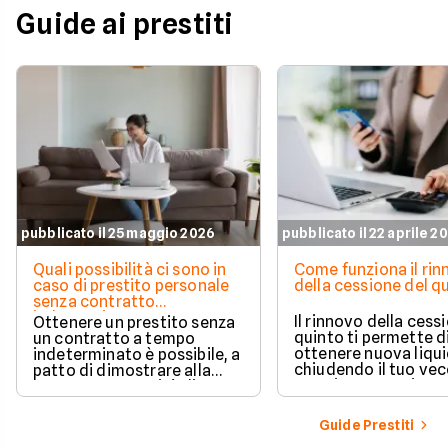
Guide ai prestiti
pubblicato il 25 maggio 2026
pubblicato il 22 aprile 2
Quali possibilità ci sono in
Come funziona il ri
caso di prestito personale
della cessione del q
senza contratto
indeterminato
Il rinnovo della cess
Ottenere un prestito senza
quinto ti permette d
un contratto a tempo
ottenere nuova liqui
indeterminato è possibile, a
chiudendo il tuo ve
patto di dimostrare alla
prestito per aprirne 
banca una capacità di
vantaggioso.
rimborso solida e costante.
Scopri quali sono i requisiti
Guide Prestiti
necessari, come le banche