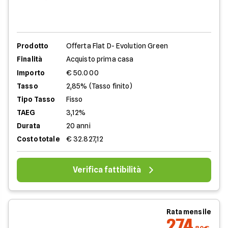
Prodotto
Offerta Flat D- Evolution Green
Finalità
Acquisto prima casa
Importo
€ 50.000
Tasso
2,85% (Tasso finito)
Tipo Tasso
Fisso
TAEG
3,12%
Durata
20 anni
Costo totale
€ 32.827,12
Verifica fattibilità
Rata mensile
274