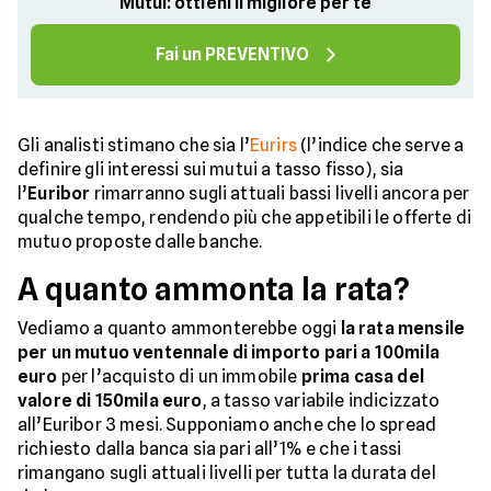
Mutui: ottieni il migliore per te
Fai un PREVENTIVO
Gli analisti stimano che sia l’
Eurirs
(l’indice che serve a
definire gli interessi sui mutui a tasso fisso), sia
l’
Euribor
rimarranno sugli attuali bassi livelli ancora per
qualche tempo, rendendo più che appetibili le offerte di
mutuo proposte dalle banche.
A quanto ammonta la rata?
Vediamo a quanto ammonterebbe oggi
la rata mensile
per un mutuo ventennale di importo pari a 100mila
euro
per l’acquisto di un immobile
prima casa del
valore di 150mila euro
, a tasso variabile indicizzato
all’Euribor 3 mesi. Supponiamo anche che lo spread
richiesto dalla banca sia pari all’1% e che i tassi
rimangano sugli attuali livelli per tutta la durata del