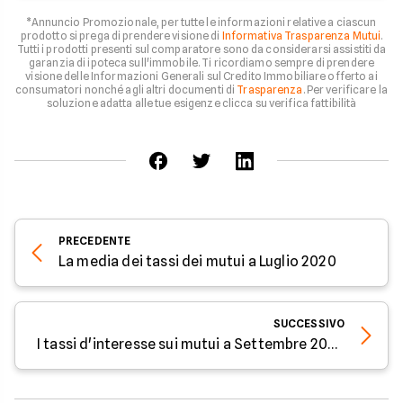
*Annuncio Promozionale, per tutte le informazioni relative a ciascun
prodotto si prega di prendere visione di
Informativa Trasparenza Mutui
.
Tutti i prodotti presenti sul comparatore sono da considerarsi assistiti da
garanzia di ipoteca sull'immobile. Ti ricordiamo sempre di prendere
visione delle Informazioni Generali sul Credito Immobiliare offerto ai
consumatori nonché agli altri documenti di
Trasparenza
. Per verificare la
soluzione adatta alle tue esigenze clicca su verifica fattibilità
PRECEDENTE
La media dei tassi dei mutui a Luglio 2020
SUCCESSIVO
I tassi d'interesse sui mutui a Settembre 2020