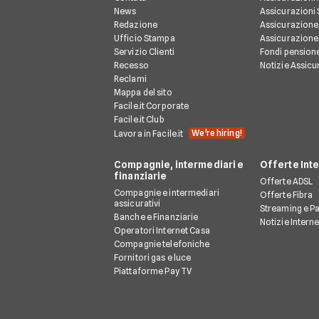
News
Assicurazioni
Redazione
Assicurazione
Ufficio Stampa
Assicurazione
Servizio Clienti
Fondi pension
Recesso
Notizie Assicu
Reclami
Mappa del sito
Facile.it Corporate
Facile.it Club
We're hiring!
Lavora in Facile.it
Compagnie, intermediari e
Offerte Int
finanziarie
Offerte ADSL
Compagnie e intermediari
Offerte Fibra
assicurativi
Streaming e P
Banche e Finanziarie
Notizie Intern
Operatori Internet Casa
Compagnie telefoniche
Fornitori gas e luce
Piattaforme Pay TV