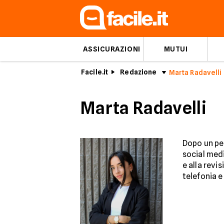
ASSICURAZIONI
MUTUI
Facile.it
Redazione
Marta Radavelli
Marta Radavelli
Dopo un per
social medi
e alla revi
telefonia 