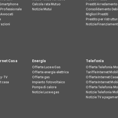
 Smartphone
Calcola rata Mutuo
Prestiti Arredamento
 Professionale
Notizie Mutui
Consolidamento Debi
 Avvocati
Migliori Prestiti
e
Prestito per ristruttu
razioni
Notizie Finanziament
ernet Casa
Energia
Telefonia
Offerte Luce e Gas
Offerte Telefonia Mo
Offerte energia elettrica
Tariffe Internet Mobi
ay-TV
Offerte gas
Offerte Internet Casa
et casa
Impianto fotovoltaico
Offerte Internet Mobi
Pompa di calore
Offerte Telefonia Mob
Notizie Luce e gas
Notizie Telefonia Mob
Notizie TV a pagame