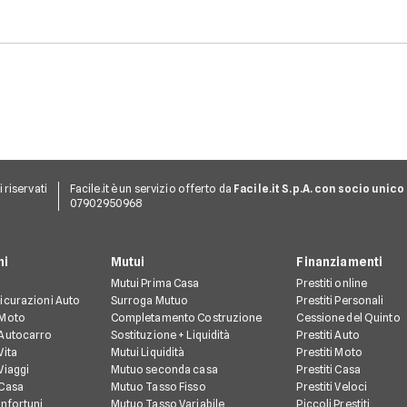
ti riservati
Facile.it è un servizio offerto da
Facile.it S.p.A. con socio unico
07902950968
ni
Mutui
Finanziamenti
Mutui Prima Casa
Prestiti online
icurazioni Auto
Surroga Mutuo
Prestiti Personali
 Moto
Completamento Costruzione
Cessione del Quinto
 Autocarro
Sostituzione + Liquidità
Prestiti Auto
Vita
Mutui Liquidità
Prestiti Moto
Viaggi
Mutuo seconda casa
Prestiti Casa
 Casa
Mutuo Tasso Fisso
Prestiti Veloci
Infortuni
Mutuo Tasso Variabile
Piccoli Prestiti