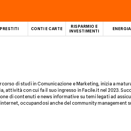
RISPARMIO E
PRESTITI
CONTI E CARTE
ENERGIA
INVESTIMENTI
corso di studi in Comunicazione e Marketing, inizia a matur
a, attività con cui fa il suo ingresso in Facile.it nel 2023. S
sione di contenuti e news informative su temi legati ad assicu
e internet, occupandosi anche del community management sui 