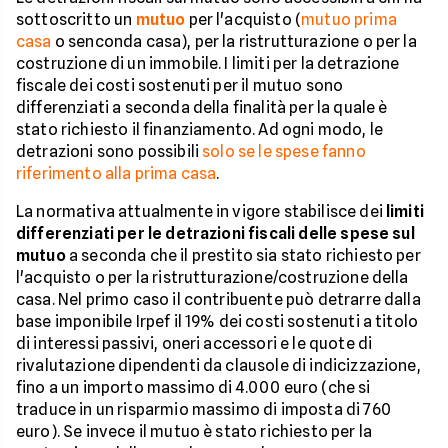
sottoscritto un
mutuo
per l'acquisto (
mutuo prima
casa
o senconda casa), per la ristrutturazione o per la
costruzione di un immobile. I limiti per la detrazione
fiscale dei costi sostenuti per il mutuo sono
differenziati a seconda della finalità per la quale è
stato richiesto il finanziamento. Ad ogni modo, le
detrazioni sono possibili
solo se le spese fanno
riferimento alla prima casa
.
La normativa attualmente in vigore stabilisce dei
limiti
differenziati per le detrazioni fiscali delle spese sul
mutuo
a seconda che il prestito sia stato richiesto per
l'acquisto o per la ristrutturazione/costruzione della
casa. Nel primo caso il contribuente può detrarre dalla
base imponibile Irpef il 19% dei costi sostenuti a titolo
di interessi passivi, oneri accessori e le quote di
rivalutazione dipendenti da clausole di indicizzazione,
fino a un importo massimo di 4.000 euro (che si
traduce in un risparmio massimo di imposta di 760
euro). Se invece il mutuo è stato richiesto per la