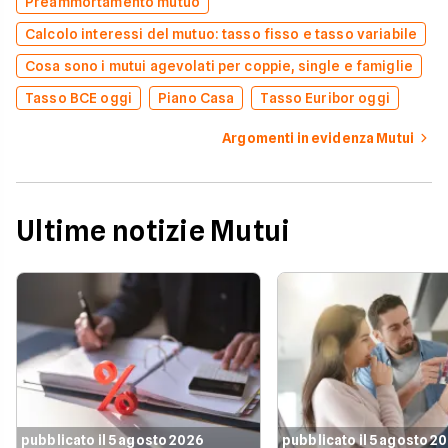
Preammortamento mutuo
Calcolo interessi del mutuo: tasso fisso e tasso variabile
Cosa sono i mutui agevolati per coppie, single e famiglie
Tasso BCE oggi
Piano Casa
Tasso Euribor oggi
Argomenti in evidenza Mutui
Ultime notizie Mutui
pubblicato il 5 agosto 2026
pubblicato il 5 agosto 2