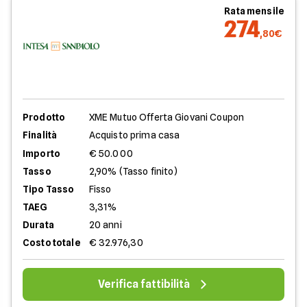
Rata mensile
274
,80€
Prodotto
XME Mutuo Offerta Giovani Coupon
Finalità
Acquisto prima casa
Importo
€ 50.000
Tasso
2,90% (Tasso finito)
Tipo Tasso
Fisso
TAEG
3,31%
Durata
20 anni
Costo totale
€ 32.976,30
Verifica fattibilità