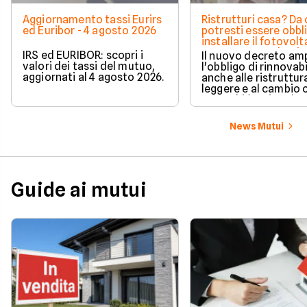
Aggiornamento tassi Eurirs
Ristrutturi casa? Da 
ed Euribor - 4 agosto 2026
potresti essere obbl
installare il fotovolt
nuova norma che ri
IRS ed EURIBOR: scopri i
Il nuovo decreto amp
milioni di italiani
valori dei tassi del mutuo,
l'obbligo di rinnovabi
aggiornati al 4 agosto 2026.
anche alle ristruttur
leggere e al cambio 
ecco chi è coinvolto
cambia in pratica.
News Mutui
Guide ai mutui