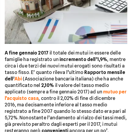
A fine gennaio 2017
il totale dei mutui in essere delle
famiglie ha registrato un
incremento dell’1,9%
, mentre
circa i due terzi dei nuovi mutui erogati sono risultati a
tasso fisso. E' quanto rileva l’ultimo
Rapporto mensile
dell’
Abi
(Associazione bancaria italiana) che ha anche
quantificato nel
2,10%
il valore del tasso medio
applicato (sempre a fine gennaio 2017) ad un
mutuo per
l'acquisto casa
, contro il 2,02% di fine di dicembre
2016, ma decisamente inferiore al tasso medio
registrato a fine 2007 quando lo stesso dato era pari al
5,72%. Nonostante l’andamento al rialzo dei tassi medi,
già previsto peraltro dagli esperti per il 2017, i mutui
resteranno però
convenienti
ancora per un po’,