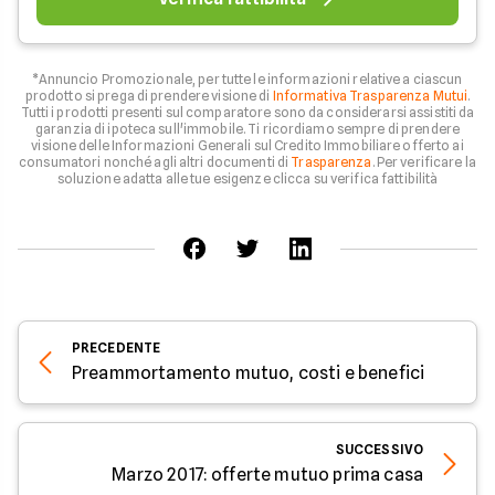
*Annuncio Promozionale, per tutte le informazioni relative a ciascun
prodotto si prega di prendere visione di
Informativa Trasparenza Mutui
.
Tutti i prodotti presenti sul comparatore sono da considerarsi assistiti da
garanzia di ipoteca sull'immobile. Ti ricordiamo sempre di prendere
visione delle Informazioni Generali sul Credito Immobiliare offerto ai
consumatori nonché agli altri documenti di
Trasparenza
. Per verificare la
soluzione adatta alle tue esigenze clicca su verifica fattibilità
PRECEDENTE
Preammortamento mutuo, costi e benefici
SUCCESSIVO
Marzo 2017: offerte mutuo prima casa