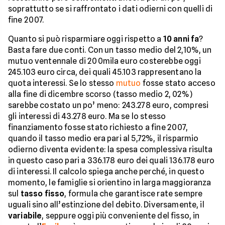
soprattutto se si raffrontato i dati odierni con quelli di
fine 2007.
Quanto si può risparmiare oggi rispetto a
10 anni fa
?
Basta fare due conti. Con un tasso medio del 2,10%, un
mutuo ventennale di 200mila euro costerebbe oggi
245.103 euro circa, dei quali 45.103 rappresentano la
quota interessi. Se lo stesso
mutuo
fosse stato acceso
alla fine di dicembre scorso (tasso medio 2, 02%)
sarebbe costato un po’ meno: 243.278 euro, compresi
gli interessi di 43.278 euro. Ma se lo stesso
finanziamento fosse stato richiesto a fine 2007,
quando il tasso medio era pari al 5,72%, il risparmio
odierno diventa evidente: la spesa complessiva risulta
in questo caso pari a 336.178 euro dei quali 136.178 euro
di interessi. Il calcolo spiega anche perché, in questo
momento, le famiglie si orientino in larga maggioranza
sul
tasso fisso
, formula che garantisce rate sempre
uguali sino all’estinzione del debito. Diversamente, il
variabile
, seppure oggi più conveniente del fisso, in