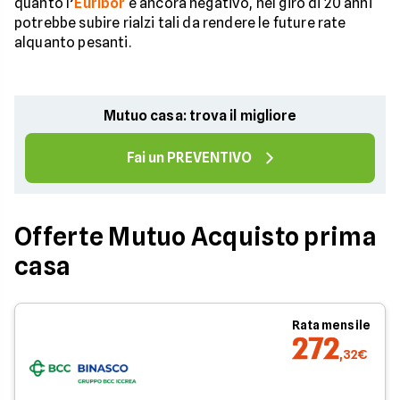
quanto l’
Euribor
è ancora negativo, nel giro di 20 anni
potrebbe subire rialzi tali da rendere le future rate
alquanto pesanti.
Mutuo casa: trova il migliore
Fai un PREVENTIVO
Offerte Mutuo Acquisto prima
casa
Rata mensile
272
,32€