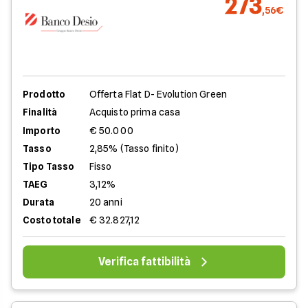
273
,56€
Prodotto
Offerta Flat D- Evolution Green
Finalità
Acquisto prima casa
Importo
€ 50.000
Tasso
2,85% (Tasso finito)
Tipo Tasso
Fisso
TAEG
3,12%
Durata
20 anni
Costo totale
€ 32.827,12
Verifica fattibilità