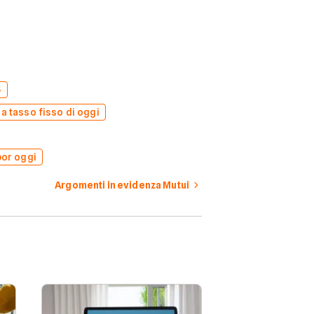
5
 a tasso fisso di oggi
bor oggi
Argomenti in evidenza Mutui