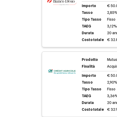
Importo
€ 50
Tasso
2,85%
Tipo Tasso
Fisso
TAEG
3,12
Durata
20 an
Costo totale
€ 32.
Prodotto
Mutuo
Finalità
Acqui
Importo
€ 50
Tasso
2,90%
Tipo Tasso
Fisso
TAEG
3,36
Durata
20 an
Costo totale
€ 32.