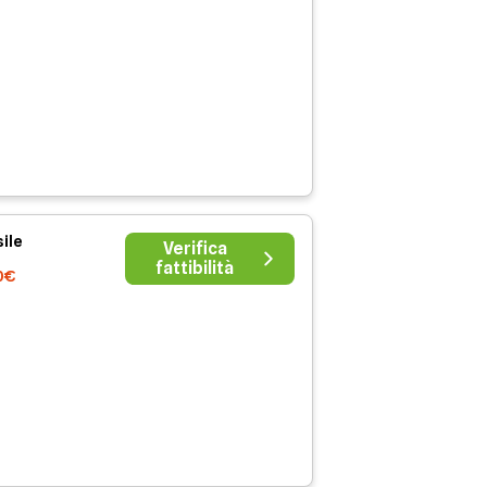
ile
Verifica
fattibilità
0€