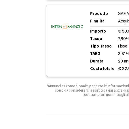
Prodotto
XME M
Finalità
Acqui
Importo
€ 50
Tasso
2,90%
Tipo Tasso
Fisso
TAEG
3,31
Durata
20 an
Costo totale
€ 32.
*Annuncio Promozionale, per tutte le informazioni 
sono da considerarsi assistiti da garanzia di
consumatori nonché agli al