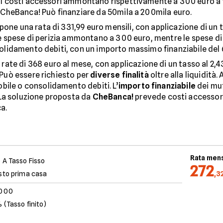
. I costi accessori ammontano rispettivamente a 300 euro a tit
tà CheBanca! Può finanziare da 50mila a 200mila euro.
one una rata di 331,99 euro mensili, con applicazione di un t
. Le spese di perizia ammontano a 300 euro, mentre le spese di
nsolidamento debiti, con un importo massimo finanziabile del 
rate di 368 euro al mese, con applicazione di un tasso al 2,4
. Può essere richiesto per
diverse finalità
oltre alla liquidità
bile o consolidamento debiti. L’
importo finanziabile
dei mut
La soluzione proposta da
CheBanca!
prevede costi accessori 
ca.
Rata mens
 A Tasso Fisso
272
sto prima casa
,3
.000
 (Tasso finito)