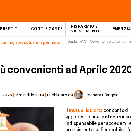
RISPARMIO E
PRESTITI
CONTI E CARTE
ENERGIA
INVESTIMENTI
Guida
FAQ
News
Linee editoriali
I
Le migliori soluzioni per mutuo liquidità di Aprile 2020
più convenienti ad Aprile 202
0-2025
|
2
min di lettura
|
Pubblicato da
Eleonora D'angelo
Il
mutuo liquidità
consente di
apponendo una
ipoteca sulla
indispensabile per accedervi è
preesistente sull’immobile. L’