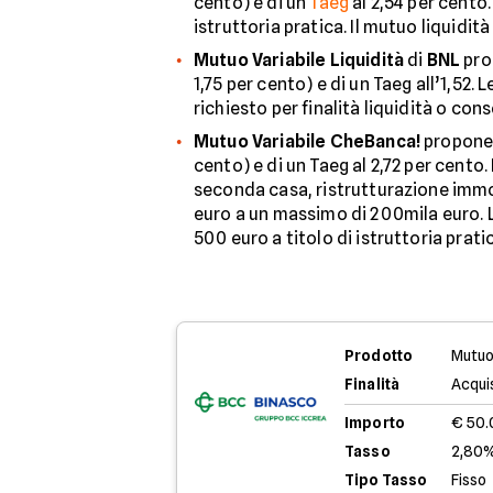
cento) e di un
Taeg
al 2,54 per cento
istruttoria pratica. Il mutuo liquidi
Mutuo Variabile Liquidità
di
BNL
prop
1,75 per cento) e di un Taeg all’1,52
richiesto per finalità liquidità o co
Mutuo Variabile CheBanca!
propone 
cento) e di un Taeg al 2,72 per cento
seconda casa, ristrutturazione immo
euro a un massimo di 200mila euro. 
500 euro a titolo di istruttoria prati
Prodotto
Mutuo
Finalità
Acqui
Importo
€ 50
Tasso
2,80%
Tipo Tasso
Fisso