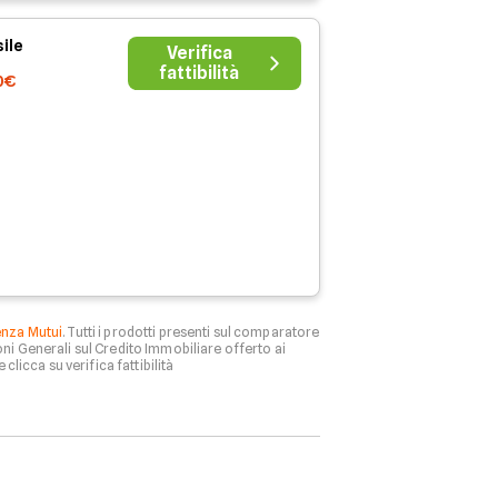
ile
Verifica
fattibilità
0€
enza Mutui
. Tutti i prodotti presenti sul comparatore
ni Generali sul Credito Immobiliare offerto ai
 clicca su verifica fattibilità