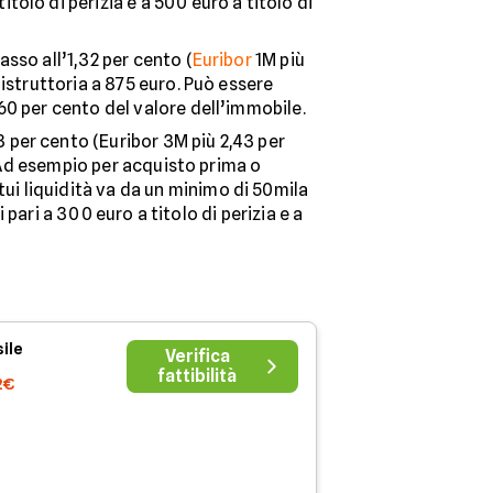
olo di perizia e a 500 euro a titolo di
asso all’1,32 per cento (
Euribor
1M più
 istruttoria a 875 euro. Può essere
60 per cento del valore dell’immobile.
3 per cento (Euribor 3M più 2,43 per
. Ad esempio per acquisto prima o
ui liquidità va da un minimo di 50mila
pari a 300 euro a titolo di perizia e a
ile
Verifica
fattibilità
2€