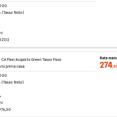
.000
 (Tasso finito)
%
ni
827,12
Rata mens
 CA Flexi Acquisto Green Tasso Fisso
274
sto prima casa
,8
.000
 (Tasso finito)
%
ni
976,30