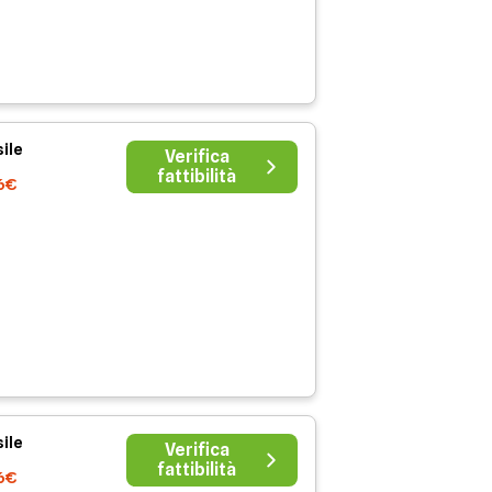
ile
Verifica
fattibilità
6€
ile
Verifica
fattibilità
6€