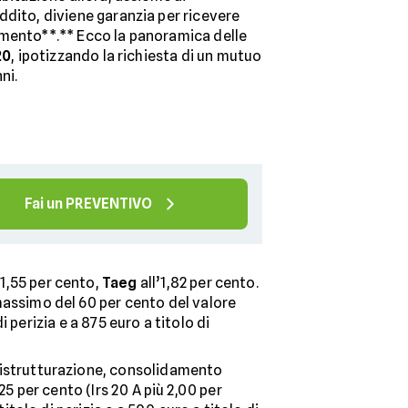
ddito, diviene garanzia per ricevere
amento**.** Ecco la panoramica delle
20
, ipotizzando la richiesta di un mutuo
ni.
Fai un PREVENTIVO
’1,55 per cento,
Taeg
all’1,82 per cento.
massimo del 60 per cento del valore
 perizia e a 875 euro a titolo di
ristrutturazione, consolidamento
25 per cento (Irs 20 A più 2,00 per