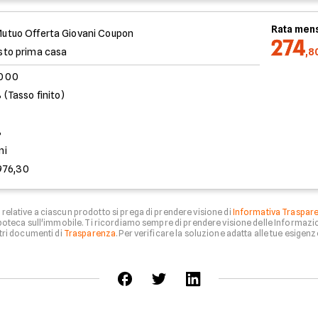
Rata mens
utuo Offerta Giovani Coupon
274
sto prima casa
,8
.000
 (Tasso finito)
%
ni
976,30
relative a ciascun prodotto si prega di prendere visione di
Informativa Traspar
 ipoteca sull'immobile. Ti ricordiamo sempre di prendere visione delle Informazio
tri documenti di
Trasparenza
. Per verificare la soluzione adatta alle tue esigenze