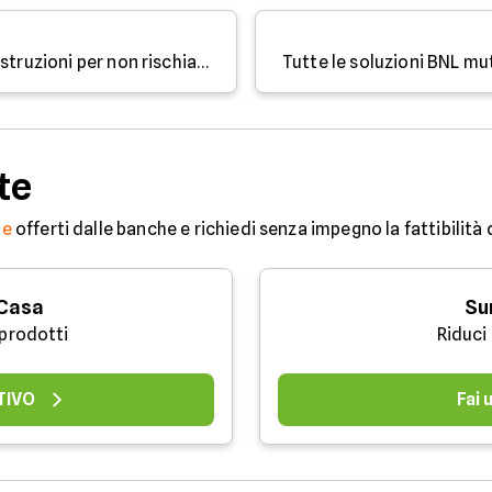
Sospensione rate del mutuo: le istruzioni per non rischiare il rifiuto domanda
te
ne
offerti dalle banche e richiedi senza impegno la fattibilità
 Casa
Su
 prodotti
Riduci
TIVO
Fai