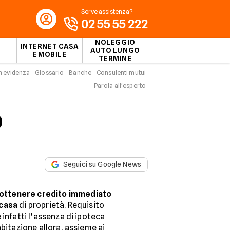
Serve assistenza?
02 55 55 222
NOLEGGIO
INTERNET CASA
AUTO LUNGO
E MOBILE
TERMINE
n evidenza
Glossario
Banche
Consulenti mutui
Parola all'esperto
0
Seguici su Google News
ottenere credito immediato
 casa
di proprietà. Requisito
 infatti l’assenza di ipoteca
abitazione allora, assieme ai