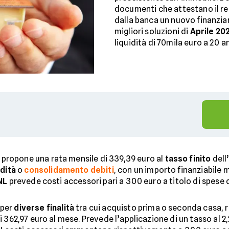
documenti che attestano il re
dalla banca un nuovo finanzi
migliori soluzioni di
Aprile 20
liquidità di 70mila euro a 20 an
propone una rata mensile di 339,39 euro al
tasso finito
dell
idità
o
consolidamento debiti
, con un importo finanziabile 
NL
prevede costi accessori pari a 300 euro a titolo di spese di
e per
diverse finalità
tra cui acquisto prima o seconda casa, 
i 362,97 euro al mese. Prevede l’applicazione di un tasso al 2,