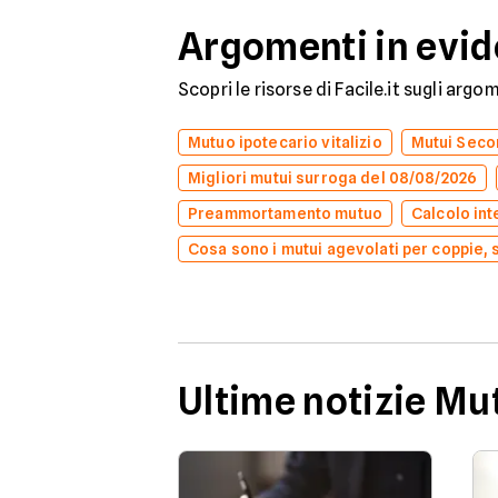
Argomenti in evi
Scopri le risorse di Facile.it sugli arg
Mutuo ipotecario vitalizio
Mutui Secon
Migliori mutui surroga del 08/08/2026
Preammortamento mutuo
Calcolo int
Cosa sono i mutui agevolati per coppie, 
Ultime notizie Mu