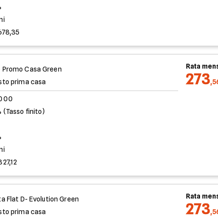
%
ni
678,35
Rata mens
 Promo Casa Green
273
sto prima casa
,5
.000
 (Tasso finito)
%
ni
827,12
Rata mens
ta Flat D- Evolution Green
273
sto prima casa
,5